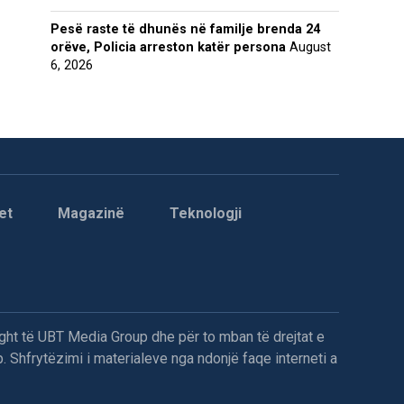
Pesë raste të dhunës në familje brenda 24
orëve, Policia arreston katër persona
August
6, 2026
et
Magazinë
Teknologji
ght të UBT Media Group dhe për to mban të drejtat e
. Shfrytëzimi i materialeve nga ndonjë faqe interneti a