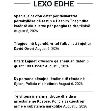
LEXO EDHE
Specialja cakton datat për deklaratat
përmbyllëse në rastin e Hashim Thaçit dhe
katër të akuzuarve për pengim të drejtësisë
August 6, 2026
Tragjedi në Ugandë, vritet futbollisti i njohur
David Owori
August 6, 2026
Ditari: Lajmet kryesore që shënuan datën 6
gusht 1993-1998?
August 6, 2026
Dy persona pësojnë lëndime të rënda në
Gjilan, Policia nis hetimet
August 6, 2026
Të shtëna me armë, drogë dhe disa
arrestime në Kosovë, Policia sekuestron
armë e substanca narkotike
August 6, 2026