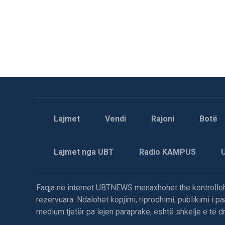
Lajmet
Vendi
Rajoni
Botë
Lajmet nga UBT
Radio KAMPUS
Faqja në internet UBTNEWS menaxhohet the kontrollohe
rezervuara. Ndalohet kopjimi, riprodhimi, publikimi i 
medium tjetër pa lejen paraprake, është shkelje e të dre