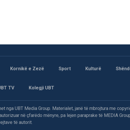
Kornikë e Zezë
Sport
Kulturë
Shënd
UBT TV
Kolegji UBT
t nga UBT Media Group. Materialet, janë të mbrojtura me copyri
paautorizuar në çfarëdo mënyre, pa lejen paraprake të MEDIA Group
jtave të autorit.