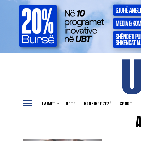
LAJMET
BOTË
KRONIKË E ZEZË
SPORT
A