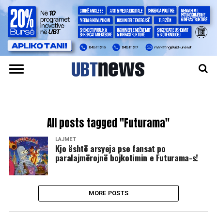
All posts tagged "Futurama"
LAJMET
Kjo është arsyeja pse fansat po
paralajmërojnë bojkotimin e Futurama-s!
MORE POSTS