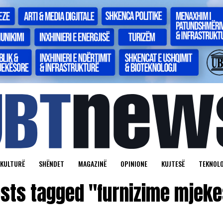
KULTURË
SHËNDET
MAGAZINË
OPINIONE
KUJTESË
TEKNOLO
osts tagged "furnizime mjek