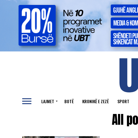
LAJMET
BOTË
KRONIKË E ZEZË
SPORT
All p