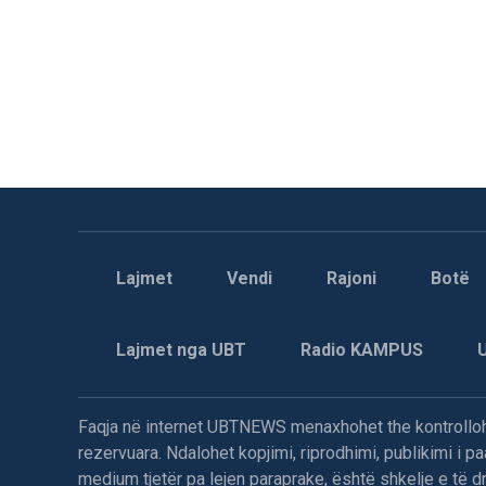
Lajmet
Vendi
Rajoni
Botë
Lajmet nga UBT
Radio KAMPUS
Faqja në internet UBTNEWS menaxhohet the kontrollohe
rezervuara. Ndalohet kopjimi, riprodhimi, publikimi i 
medium tjetër pa lejen paraprake, është shkelje e të dre