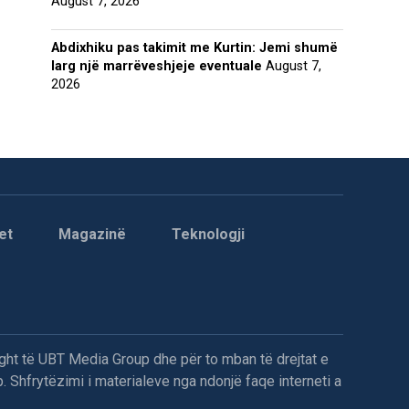
August 7, 2026
Abdixhiku pas takimit me Kurtin: Jemi shumë
larg një marrëveshjeje eventuale
August 7,
2026
et
Magazinë
Teknologji
ght të UBT Media Group dhe për to mban të drejtat e
. Shfrytëzimi i materialeve nga ndonjë faqe interneti a