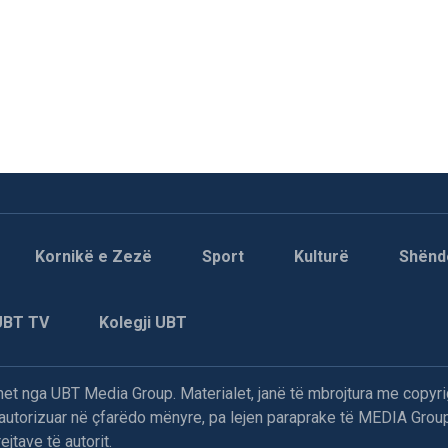
Kornikë e Zezë
Sport
Kulturë
Shënd
UBT TV
Kolegji UBT
t nga UBT Media Group. Materialet, janë të mbrojtura me copyri
paautorizuar në çfarëdo mënyre, pa lejen paraprake të MEDIA Group
jtave të autorit.