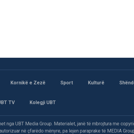
Kornikë e Zezë
Sport
Kulturë
Shënd
UBT TV
Kolegji UBT
t nga UBT Media Group. Materialet, janë të mbrojtura me copyri
paautorizuar në çfarëdo mënyre, pa lejen paraprake të MEDIA Group