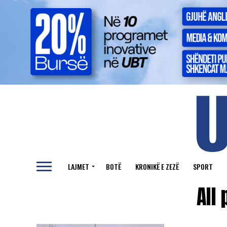
LAJMET
BOTË
KRONIKË E ZEZË
SPORT
All