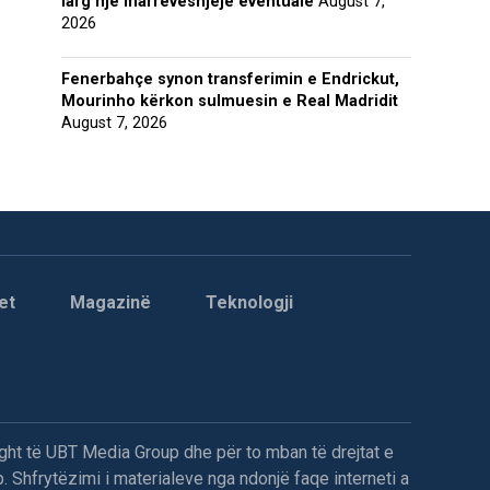
larg një marrëveshjeje eventuale
August 7,
2026
Fenerbahçe synon transferimin e Endrickut,
Mourinho kërkon sulmuesin e Real Madridit
August 7, 2026
et
Magazinë
Teknologji
ght të UBT Media Group dhe për to mban të drejtat e
. Shfrytëzimi i materialeve nga ndonjë faqe interneti a