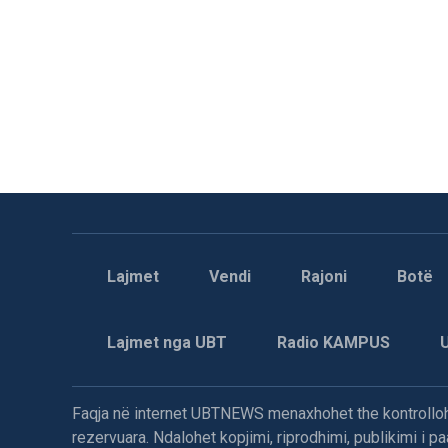
Lajmet
Vendi
Rajoni
Botë
Lajmet nga UBT
Radio KAMPUS
Faqja në internet UBTNEWS menaxhohet the kontrollohe
rezervuara. Ndalohet kopjimi, riprodhimi, publikimi i 