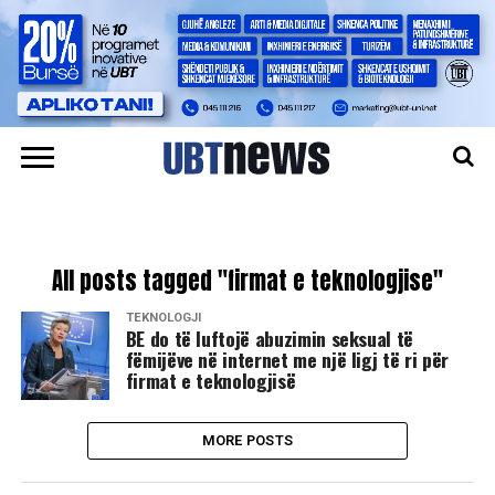
All posts tagged "firmat e teknologjise"
TEKNOLOGJI
BE do të luftojë abuzimin seksual të
fëmijëve në internet me një ligj të ri për
firmat e teknologjisë
MORE POSTS