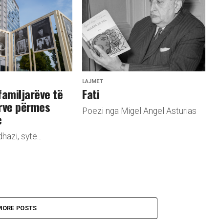
LAJMET
familjarëve të
Fati
rve përmes
Poezi nga Migel Angel Asturias
e
hazi, sytë...
MORE POSTS