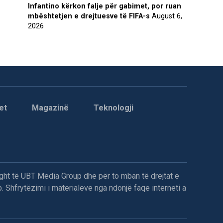
Infantino kërkon falje për gabimet, por ruan
mbështetjen e drejtuesve të FIFA-s
August 6,
2026
et
Magazinë
Teknologji
ght të UBT Media Group dhe për to mban të drejtat e
. Shfrytëzimi i materialeve nga ndonjë faqe interneti a