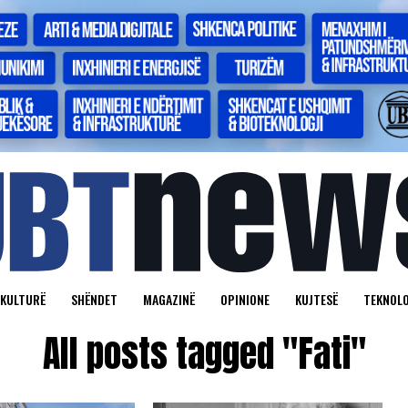
KULTURË
SHËNDET
MAGAZINË
OPINIONE
KUJTESË
TEKNOLO
All posts tagged "Fati"