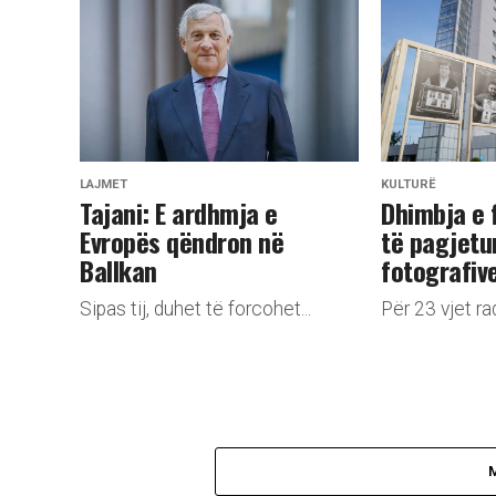
LAJMET
KULTURË
​Tajani: E ardhmja e
​Dhimbja e 
Evropës qëndron në
të pagjetu
Ballkan
fotografiv
Sipas tij, duhet të forcohet...
Për 23 vjet rad