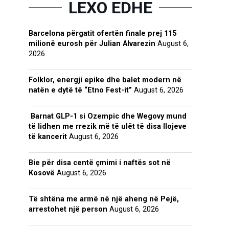
LEXO EDHE
Barcelona përgatit ofertën finale prej 115
milionë eurosh për Julian Alvarezin
August 6,
2026
Folklor, energji epike dhe balet modern në
natën e dytë të “Etno Fest-it”
August 6, 2026
Barnat GLP-1 si Ozempic dhe Wegovy mund
të lidhen me rrezik më të ulët të disa llojeve
të kancerit
August 6, 2026
Bie për disa centë çmimi i naftës sot në
Kosovë
August 6, 2026
Të shtëna me armë në një aheng në Pejë,
arrestohet një person
August 6, 2026