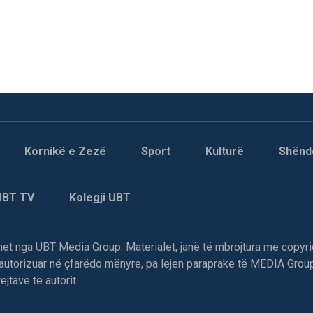
Kornikë e Zezë
Sport
Kulturë
Shënd
UBT TV
Kolegji UBT
t nga UBT Media Group. Materialet, janë të mbrojtura me copyri
paautorizuar në çfarëdo mënyre, pa lejen paraprake të MEDIA Group
jtave të autorit.