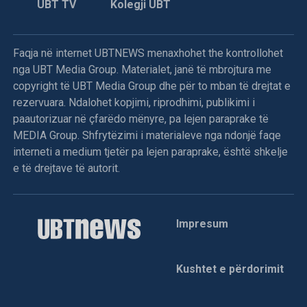
UBT TV
Kolegji UBT
Faqja në internet UBTNEWS menaxhohet the kontrollohet
nga UBT Media Group. Materialet, janë të mbrojtura me
copyright të UBT Media Group dhe për to mban të drejtat e
rezervuara. Ndalohet kopjimi, riprodhimi, publikimi i
paautorizuar në çfarëdo mënyre, pa lejen paraprake të
MEDIA Group. Shfrytëzimi i materialeve nga ndonjë faqe
interneti a medium tjetër pa lejen paraprake, është shkelje
e të drejtave të autorit.
Impresum
Kushtet e përdorimit