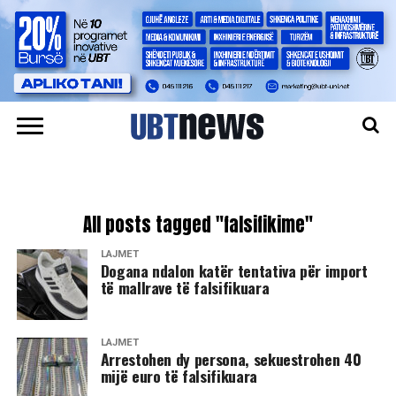
All posts tagged "falsifikime"
LAJMET
​Dogana ndalon katër tentativa për import
të mallrave të falsifikuara
LAJMET
Arrestohen dy persona, sekuestrohen 40
mijë euro të falsifikuara