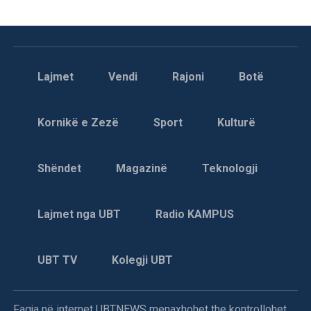
Lajmet
Vendi
Rajoni
Botë
Kornikë e Zezë
Sport
Kulturë
Shëndet
Magazinë
Teknologji
Lajmet nga UBT
Radio KAMPUS
UBT TV
Kolegji UBT
Faqja në internet UBTNEWS menaxhohet the kontrollohet