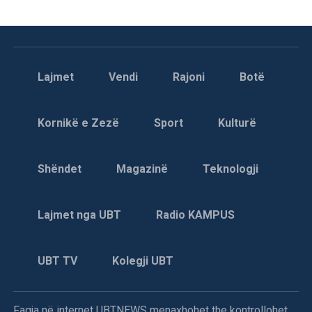
Lajmet
Vendi
Rajoni
Botë
Kornikë e Zezë
Sport
Kulturë
Shëndet
Magazinë
Teknologji
Lajmet nga UBT
Radio KAMPUS
UBT TV
Kolegji UBT
Faqja në internet UBTNEWS menaxhohet the kontrollohet