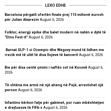
LEXO EDHE
Barcelona përgatit ofertën finale prej 115 milionë eurosh
për Julian Alvarezin
August 6, 2026
Folklor, energji epike dhe balet modern në natën e dytë të
“Etno Fest-it”
August 6, 2026
Barnat GLP-1 si Ozempic dhe Wegovy mund të lidhen me
rrezik më të ulët të disa llojeve të kancerit
August 6, 2026
Bie për disa centë çmimi i naftës sot në Kosovë
August 6,
2026
Të shtëna me armë në një aheng në Pejë, arrestohet një
person
August 6, 2026
Infantino kërkon falje për gabimet, por ruan mbështetjen
e drejtuesve të FIFA-s
August 6, 2026