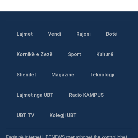
Lajmet
Vendi
Rajoni
Botë
Kornikë e Zezë
Sport
Kulturë
Shëndet
Magazinë
Teknologji
Lajmet nga UBT
Radio KAMPUS
UBT TV
Kolegji UBT
Faqja në internet UBTNEWS menaxhohet the kontrollohet