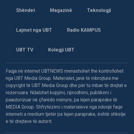
Shëndet
Magazinë
Teknologji
Lajmet nga UBT
Radio KAMPUS
UBT TV
Kolegji UBT
Faqja në internet UBTNEWS menaxhohet the kontrollohet
nga UBT Media Group. Materialet, janë të mbrojtura me
copyright të UBT Media Group dhe për to mban të drejtat e
rezervuara. Ndalohet kopjimi, riprodhimi, publikimi i
paautorizuar në çfarëdo mënyre, pa lejen paraprake të
MEDIA Group. Shfrytëzimi i materialeve nga ndonjë faqe
interneti a medium tjetër pa lejen paraprake, është shkelje
e të drejtave të autorit.