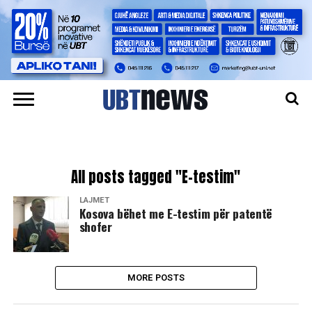
All posts tagged "E-testim"
LAJMET
Kosova bëhet me E-testim për patentë
shofer
MORE POSTS