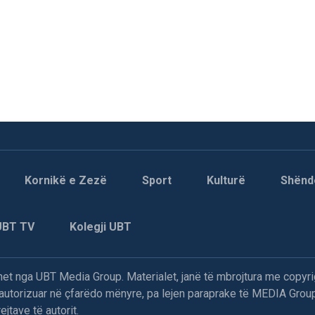
Kornikë e Zezë
Sport
Kulturë
Shënd
UBT TV
Kolegji UBT
t nga UBT Media Group. Materialet, janë të mbrojtura me copyri
paautorizuar në çfarëdo mënyre, pa lejen paraprake të MEDIA Group
jtave të autorit.