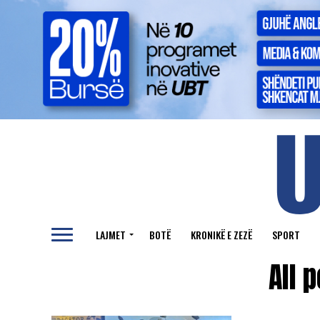
LAJMET
BOTË
KRONIKË E ZEZË
SPORT
All 