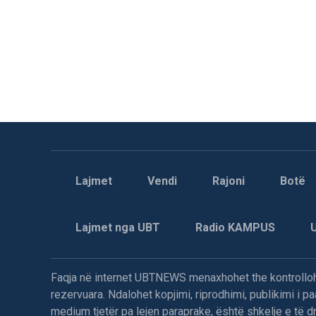
Lajmet
Vendi
Rajoni
Botë
Lajmet nga UBT
Radio KAMPUS
Faqja në internet UBTNEWS menaxhohet the kontrollohe
rezervuara. Ndalohet kopjimi, riprodhimi, publikimi i 
medium tjetër pa lejen paraprake, është shkelje e të dre