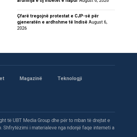
ardhmja e tij mbetet e hapur
August 6, 2026
Çfarë tregojnë protestat e CJP-së për
gjeneratën e ardhshme të Indisë
August 6,
2026
et
Magazinë
Teknologji
ght të UBT Media Group dhe për to mban të drejtat e
. Shfrytëzimi i materialeve nga ndonjë faqe interneti a