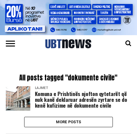
All posts tagged "dokumente civile"
LAJMET
Komuna e Prishtinës njofton qytetarët që
nuk kanë deklaruar adresën zyrtare se do
kenë kufizime në dokumente civile
MORE POSTS