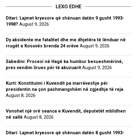
LEXO EDHE
Ditari: Lajmet kryesore që shënuan datën 9 gusht 1993-
1998?
August 9, 2026
Dy aksidente me fatalitet dhe me dhjetëra të lënduar në
rrugët e Kosovës brenda 24 orëve
August 9, 2026
Sabedini: Procesi në Hagë ka humbur besueshmërinë,
pres vendim lirues për të akuzuarit
August 9, 2026
Kurti: Konstituimi i Kuvendit pa marrëveshje për
presidentin na çon pashmangshëm në zgjedhje të reja
August 8, 2026
Vonohet një orë seanca e Kuvendit, deputetët mblidhen
në sallë
August 8, 2026
Ditari: Lajmet kryesore që shënuan datën 8 gusht 1993-