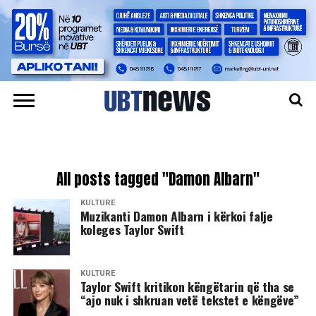
All posts tagged "Damon Albarn"
KULTURË
Muzikanti Damon Albarn i kërkoi falje
koleges Taylor Swift
KULTURË
Taylor Swift kritikon këngëtarin që tha se
“ajo nuk i shkruan vetë tekstet e këngëve”