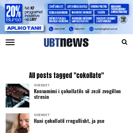
All posts tagged "cokollate"
SHËNDET
Konsumimi i çokollatës së zezë zvogëlon
stresin
SHËNDET
Hani çokollatë rregullisht, ja pse