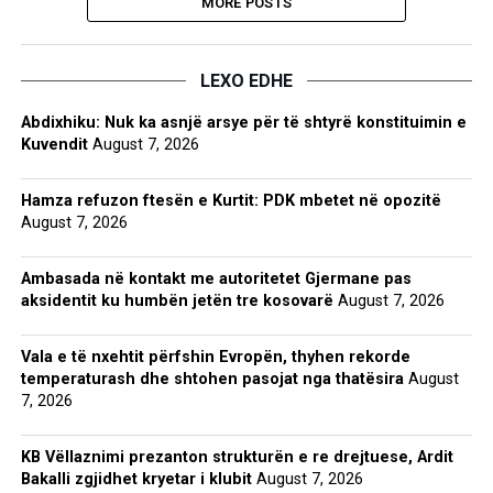
MORE POSTS
LEXO EDHE
Abdixhiku: Nuk ka asnjë arsye për të shtyrë konstituimin e
Kuvendit
August 7, 2026
Hamza refuzon ftesën e Kurtit: PDK mbetet në opozitë
August 7, 2026
Ambasada në kontakt me autoritetet Gjermane pas
aksidentit ku humbën jetën tre kosovarë
August 7, 2026
Vala e të nxehtit përfshin Evropën, thyhen rekorde
temperaturash dhe shtohen pasojat nga thatësira
August
7, 2026
KB Vëllaznimi prezanton strukturën e re drejtuese, Ardit
Bakalli zgjidhet kryetar i klubit
August 7, 2026