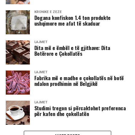
KRONIKË E ZEZË
Dogana konfiskon 1.4 ton produkte
ushqimore me afat të skaduar
LAJMET
Dita më e ëmbël e të gjithave: Dita
Botërore e Çokollatës
LAJMET
Fabrika më e madhe e çokollatës në botë
ndalon prodhimin në Belgjikë
LAJMET
Studimi tregon si përcaktohet preferenca
për kafen dhe çokollatën