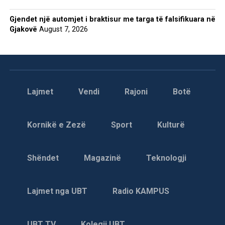
Gjendet një automjet i braktisur me targa të falsifikuara në
Gjakovë
August 7, 2026
Lajmet
Vendi
Rajoni
Botë
Kornikë e Zezë
Sport
Kulturë
Shëndet
Magazinë
Teknologji
Lajmet nga UBT
Radio KAMPUS
UBT TV
Kolegji UBT