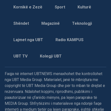
Kornikë e Zezë
Sport
Kulturë
Shëndet
Magazinë
Teknologji
Lajmet nga UBT
Radio KAMPUS
UBT TV
Kolegji UBT
Faqja në internet UBTNEWS menaxhohet the kontrollohet
nga UBT Media Group. Materialet, janë të mbrojtura me
copyright të UBT Media Group dhe për to mban të drejtat e
rezervuara. Ndalohet kopjimi, riprodhimi, publikimi i
paautorizuar në çfarëdo mënyre, pa lejen paraprake të
MEDIA Group. Shfrytëzimi i materialeve nga ndonjë faqe
interneti a medium tjetër pa lejen paraprake, është shkelje