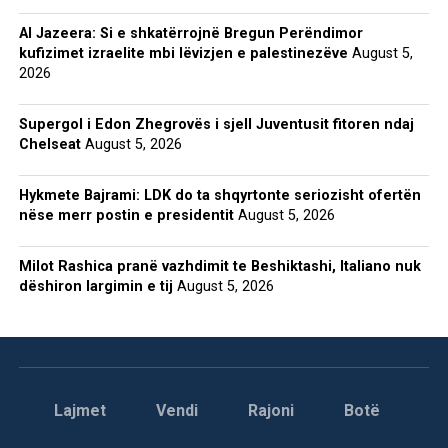
Al Jazeera: Si e shkatërrojnë Bregun Perëndimor
kufizimet izraelite mbi lëvizjen e palestinezëve
August 5,
2026
Supergol i Edon Zhegrovës i sjell Juventusit fitoren ndaj
Chelseat
August 5, 2026
Hykmete Bajrami: LDK do ta shqyrtonte seriozisht ofertën
nëse merr postin e presidentit
August 5, 2026
Milot Rashica pranë vazhdimit te Beshiktashi, Italiano nuk
dëshiron largimin e tij
August 5, 2026
Lajmet
Vendi
Rajoni
Botë