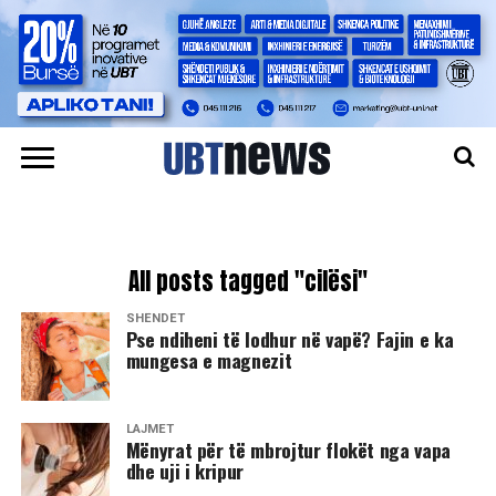
All posts tagged "cilësi"
SHËNDET
Pse ndiheni të lodhur në vapë? Fajin e ka
mungesa e magnezit
LAJMET
Mënyrat për të mbrojtur flokët nga vapa
dhe uji i kripur