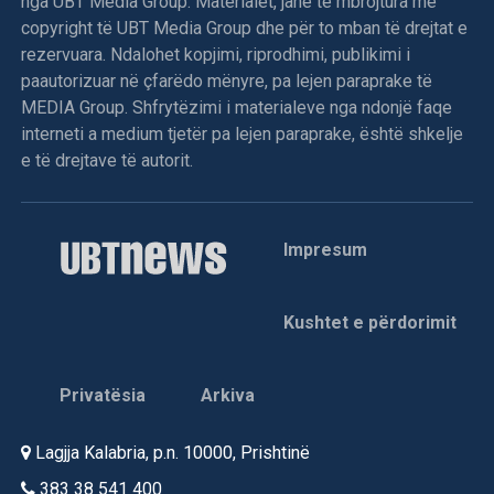
nga UBT Media Group. Materialet, janë të mbrojtura me
copyright të UBT Media Group dhe për to mban të drejtat e
rezervuara. Ndalohet kopjimi, riprodhimi, publikimi i
paautorizuar në çfarëdo mënyre, pa lejen paraprake të
MEDIA Group. Shfrytëzimi i materialeve nga ndonjë faqe
interneti a medium tjetër pa lejen paraprake, është shkelje
e të drejtave të autorit.
Impresum
Kushtet e përdorimit
Privatësia
Arkiva
Lagjja Kalabria, p.n. 10000, Prishtinë
383 38 541 400