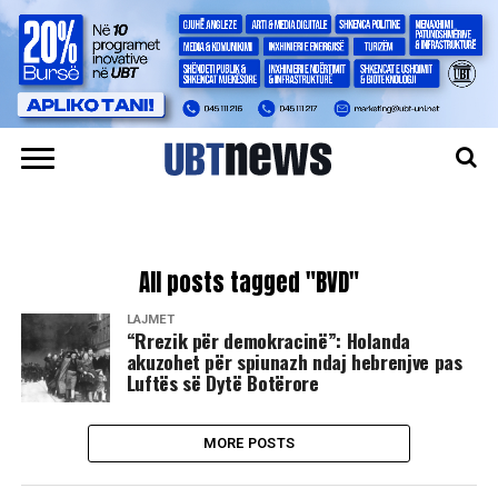
All posts tagged "BVD"
LAJMET
“Rrezik për demokracinë”: Holanda
akuzohet për spiunazh ndaj hebrenjve pas
Luftës së Dytë Botërore
MORE POSTS