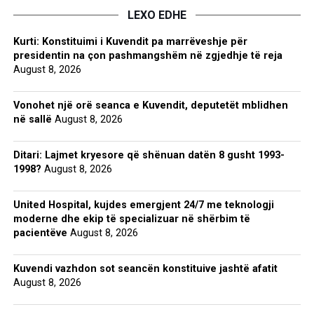
LEXO EDHE
Kurti: Konstituimi i Kuvendit pa marrëveshje për
presidentin na çon pashmangshëm në zgjedhje të reja
August 8, 2026
Vonohet një orë seanca e Kuvendit, deputetët mblidhen
në sallë
August 8, 2026
Ditari: Lajmet kryesore që shënuan datën 8 gusht 1993-
1998?
August 8, 2026
United Hospital, kujdes emergjent 24/7 me teknologji
moderne dhe ekip të specializuar në shërbim të
pacientëve
August 8, 2026
Kuvendi vazhdon sot seancën konstituive jashtë afatit
August 8, 2026