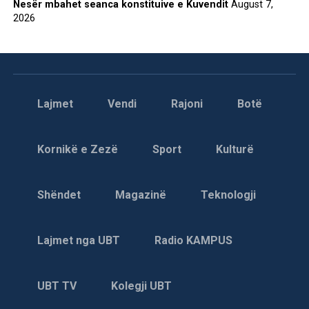
Nesër mbahet seanca konstituive e Kuvendit
August 7,
2026
Lajmet
Vendi
Rajoni
Botë
Kornikë e Zezë
Sport
Kulturë
Shëndet
Magazinë
Teknologji
Lajmet nga UBT
Radio KAMPUS
UBT TV
Kolegji UBT