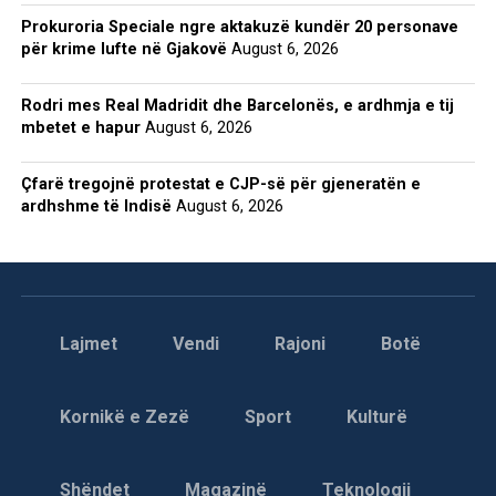
Prokuroria Speciale ngre aktakuzë kundër 20 personave
për krime lufte në Gjakovë
August 6, 2026
Rodri mes Real Madridit dhe Barcelonës, e ardhmja e tij
mbetet e hapur
August 6, 2026
Çfarë tregojnë protestat e CJP-së për gjeneratën e
ardhshme të Indisë
August 6, 2026
Lajmet
Vendi
Rajoni
Botë
Kornikë e Zezë
Sport
Kulturë
Shëndet
Magazinë
Teknologji