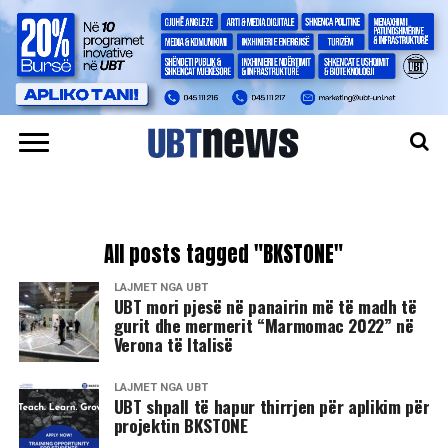
All posts tagged "BKSTONE"
LAJMET NGA UBT
UBT mori pjesë në panairin më të madh të
gurit dhe mermerit “Marmomac 2022” në
Verona të Italisë
LAJMET NGA UBT
UBT shpall të hapur thirrjen për aplikim për
projektin BKSTONE