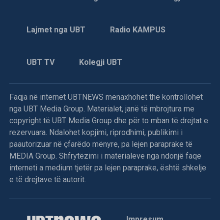
Lajmet nga UBT
Radio KAMPUS
UBT TV
Kolegji UBT
Faqja në internet UBTNEWS menaxhohet the kontrollohet
nga UBT Media Group. Materialet, janë të mbrojtura me
copyright të UBT Media Group dhe për to mban të drejtat e
rezervuara. Ndalohet kopjimi, riprodhimi, publikimi i
paautorizuar në çfarëdo mënyre, pa lejen paraprake të
MEDIA Group. Shfrytëzimi i materialeve nga ndonjë faqe
interneti a medium tjetër pa lejen paraprake, është shkelje
e të drejtave të autorit.
Impresum