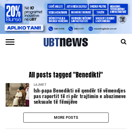
All posts tagged "Benedikti"
LAJMET
Ish-papa Benedikti në qendër të vëmendjes
pas raportit të ri për trajtimin e abuzimeve
seksuale të fëmijëve
MORE POSTS