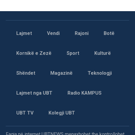
Lajmet
Vendi
Rajoni
Botë
Kornikë e Zezë
Sport
Kulturë
Shëndet
Magazinë
Teknologji
Lajmet nga UBT
Radio KAMPUS
UBT TV
Kolegji UBT
Faqja në internet UBTNEWS menaxhohet the kontrollohet