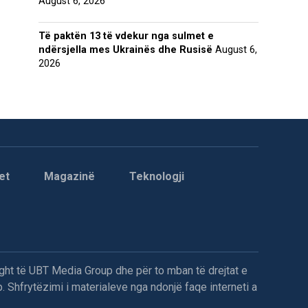
August 6, 2026
Të paktën 13 të vdekur nga sulmet e
ndërsjella mes Ukrainës dhe Rusisë
August 6,
2026
et
Magazinë
Teknologji
ght të UBT Media Group dhe për to mban të drejtat e
. Shfrytëzimi i materialeve nga ndonjë faqe interneti a