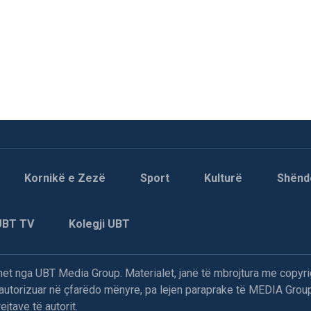
Kornikë e Zezë
Sport
Kulturë
Shënd
UBT TV
Kolegji UBT
t nga UBT Media Group. Materialet, janë të mbrojtura me copyri
paautorizuar në çfarëdo mënyre, pa lejen paraprake të MEDIA Group
jtave të autorit.