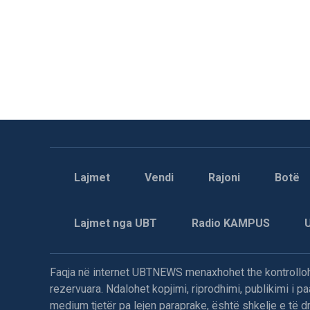
Lajmet
Vendi
Rajoni
Botë
Lajmet nga UBT
Radio KAMPUS
Faqja në internet UBTNEWS menaxhohet the kontrollohe
rezervuara. Ndalohet kopjimi, riprodhimi, publikimi i 
medium tjetër pa lejen paraprake, është shkelje e të dre