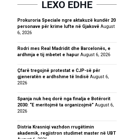
LEXO EDHE
Prokuroria Speciale ngre aktakuzë kundër 20
personave për krime lufte në Gjakovë
August
6, 2026
Rodri mes Real Madridit dhe Barcelonës, e
ardhmja e tij mbetet e hapur
August 6, 2026
Çfarë tregojnë protestat e CJP-së për
gjeneratën e ardhshme të Indisë
August 6,
2026
Spanja nuk heq dorë nga finalja e Botërorit
2030: “E meritojmë ta organizojmë”
August 6,
2026
Distria Krasniqi vazhdon rrugëtimin
akademik, regjistron studimet master në UBT