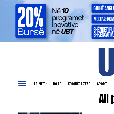
LAJMET
BOTË
KRONIKË E ZEZË
SPORT
All