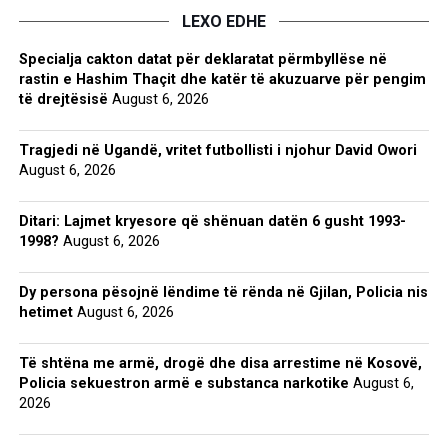
LEXO EDHE
Specialja cakton datat për deklaratat përmbyllëse në
rastin e Hashim Thaçit dhe katër të akuzuarve për pengim
të drejtësisë
August 6, 2026
Tragjedi në Ugandë, vritet futbollisti i njohur David Owori
August 6, 2026
Ditari: Lajmet kryesore që shënuan datën 6 gusht 1993-
1998?
August 6, 2026
Dy persona pësojnë lëndime të rënda në Gjilan, Policia nis
hetimet
August 6, 2026
Të shtëna me armë, drogë dhe disa arrestime në Kosovë,
Policia sekuestron armë e substanca narkotike
August 6,
2026