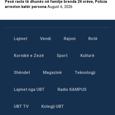
Pesë raste të dhunës në familje brenda 24 orëve, Policia
arreston katër persona
August 6, 2026
Lajmet
Vendi
Rajoni
Botë
Kornikë e Zezë
Sport
Kulturë
Shëndet
Magazinë
Teknologji
Lajmet nga UBT
Radio KAMPUS
UBT TV
Kolegji UBT