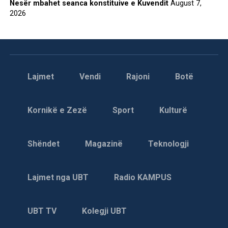
Nesër mbahet seanca konstituive e Kuvendit
August 7,
2026
Lajmet
Vendi
Rajoni
Botë
Kornikë e Zezë
Sport
Kulturë
Shëndet
Magazinë
Teknologji
Lajmet nga UBT
Radio KAMPUS
UBT TV
Kolegji UBT