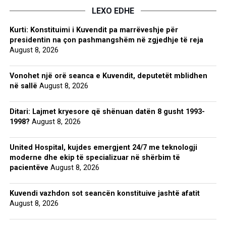
LEXO EDHE
Kurti: Konstituimi i Kuvendit pa marrëveshje për
presidentin na çon pashmangshëm në zgjedhje të reja
August 8, 2026
Vonohet një orë seanca e Kuvendit, deputetët mblidhen
në sallë
August 8, 2026
Ditari: Lajmet kryesore që shënuan datën 8 gusht 1993-
1998?
August 8, 2026
United Hospital, kujdes emergjent 24/7 me teknologji
moderne dhe ekip të specializuar në shërbim të
pacientëve
August 8, 2026
Kuvendi vazhdon sot seancën konstituive jashtë afatit
August 8, 2026