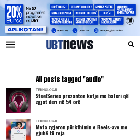
All posts tagged "audio"
TEKNOLOGJI
SteelSeries prezanton kufje me bateri që
zgjat deri në 54 orë
TEKNOLOGJI
Meta zgjeron përkthimin e Reels-ave me
gjuhë të reja