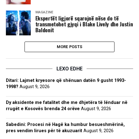
MAGAZINË
Ekspertët ligjorë sqarojnë nëse do të
transmetohet gjyqi i Blake Lively dhe Justin
Baldonit
MORE POSTS
LEXO EDHE
Ditari: Lajmet kryesore që shënuan datën 9 gusht 1993-
1998?
August 9, 2026
Dy aksidente me fatalitet dhe me dhjetëra të lënduar në
rrugët e Kosovës brenda 24 orëve
August 9, 2026
Sabedini: Procesi në Hagë ka humbur besueshmërinë,
pres vendim lirues për të akuzuarit
August 9, 2026