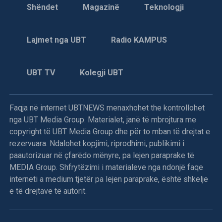
Shëndet
Magazinë
Teknologji
Lajmet nga UBT
Radio KAMPUS
UBT TV
Kolegji UBT
Faqja në internet UBTNEWS menaxhohet the kontrollohet
nga UBT Media Group. Materialet, janë të mbrojtura me
copyright të UBT Media Group dhe për to mban të drejtat e
rezervuara. Ndalohet kopjimi, riprodhimi, publikimi i
paautorizuar në çfarëdo mënyre, pa lejen paraprake të
MEDIA Group. Shfrytëzimi i materialeve nga ndonjë faqe
interneti a medium tjetër pa lejen paraprake, është shkelje
e të drejtave të autorit.