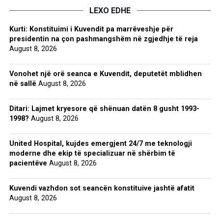
LEXO EDHE
Kurti: Konstituimi i Kuvendit pa marrëveshje për
presidentin na çon pashmangshëm në zgjedhje të reja
August 8, 2026
Vonohet një orë seanca e Kuvendit, deputetët mblidhen
në sallë
August 8, 2026
Ditari: Lajmet kryesore që shënuan datën 8 gusht 1993-
1998?
August 8, 2026
United Hospital, kujdes emergjent 24/7 me teknologji
moderne dhe ekip të specializuar në shërbim të
pacientëve
August 8, 2026
Kuvendi vazhdon sot seancën konstituive jashtë afatit
August 8, 2026