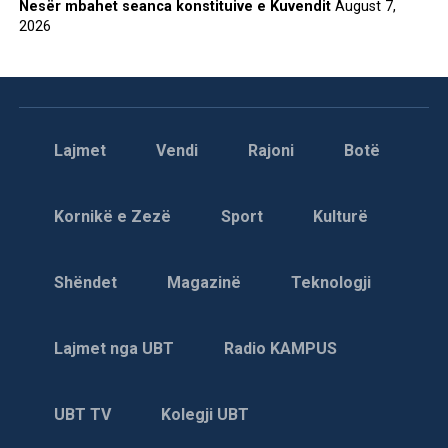
Nesër mbahet seanca konstituive e Kuvendit
August 7,
2026
Lajmet
Vendi
Rajoni
Botë
Kornikë e Zezë
Sport
Kulturë
Shëndet
Magazinë
Teknologji
Lajmet nga UBT
Radio KAMPUS
UBT TV
Kolegji UBT