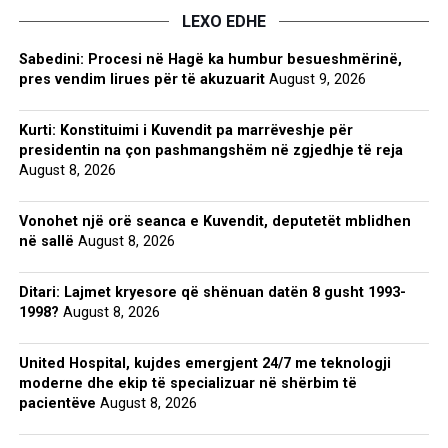
LEXO EDHE
Sabedini: Procesi në Hagë ka humbur besueshmërinë,
pres vendim lirues për të akuzuarit
August 9, 2026
Kurti: Konstituimi i Kuvendit pa marrëveshje për
presidentin na çon pashmangshëm në zgjedhje të reja
August 8, 2026
Vonohet një orë seanca e Kuvendit, deputetët mblidhen
në sallë
August 8, 2026
Ditari: Lajmet kryesore që shënuan datën 8 gusht 1993-
1998?
August 8, 2026
United Hospital, kujdes emergjent 24/7 me teknologji
moderne dhe ekip të specializuar në shërbim të
pacientëve
August 8, 2026