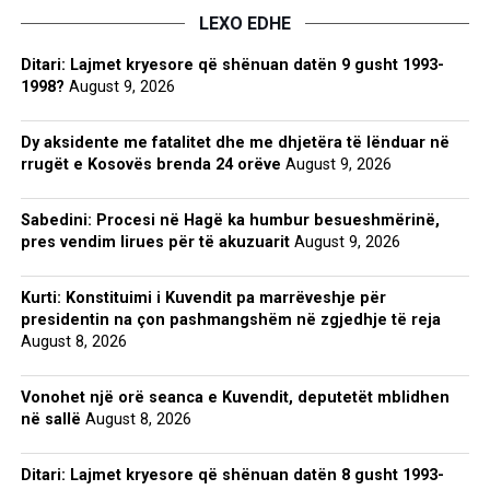
LEXO EDHE
Ditari: Lajmet kryesore që shënuan datën 9 gusht 1993-
1998?
August 9, 2026
Dy aksidente me fatalitet dhe me dhjetëra të lënduar në
rrugët e Kosovës brenda 24 orëve
August 9, 2026
Sabedini: Procesi në Hagë ka humbur besueshmërinë,
pres vendim lirues për të akuzuarit
August 9, 2026
Kurti: Konstituimi i Kuvendit pa marrëveshje për
presidentin na çon pashmangshëm në zgjedhje të reja
August 8, 2026
Vonohet një orë seanca e Kuvendit, deputetët mblidhen
në sallë
August 8, 2026
Ditari: Lajmet kryesore që shënuan datën 8 gusht 1993-