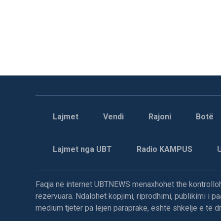
Lajmet
Vendi
Rajoni
Botë
Lajmet nga UBT
Radio KAMPUS
Faqja në internet UBTNEWS menaxhohet the kontrollohe
rezervuara. Ndalohet kopjimi, riprodhimi, publikimi i 
medium tjetër pa lejen paraprake, është shkelje e të dre