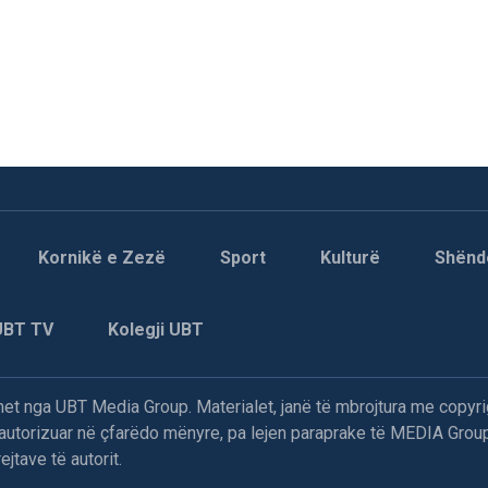
Kornikë e Zezë
Sport
Kulturë
Shënd
UBT TV
Kolegji UBT
t nga UBT Media Group. Materialet, janë të mbrojtura me copyri
paautorizuar në çfarëdo mënyre, pa lejen paraprake të MEDIA Group
jtave të autorit.