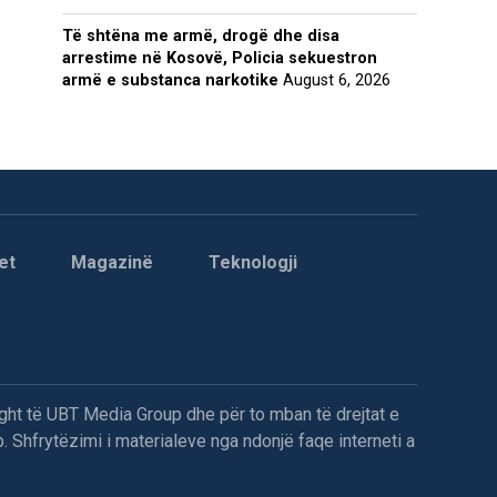
Të shtëna me armë, drogë dhe disa
arrestime në Kosovë, Policia sekuestron
armë e substanca narkotike
August 6, 2026
et
Magazinë
Teknologji
ght të UBT Media Group dhe për to mban të drejtat e
. Shfrytëzimi i materialeve nga ndonjë faqe interneti a