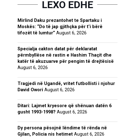
LEXO EDHE
Mirlind Daku prezantohet te Spartaku i
Moskës: “Do të jap gjithçka për t’i bërë
tifozët të lumtur”
August 6, 2026
Specialja cakton datat për deklaratat
përmbyllëse në rastin e Hashim Thaçit dhe
katër të akuzuarve për pengim të drejtësisë
August 6, 2026
Tragjedi në Ugandë, vritet futbollisti i njohur
David Owori
August 6, 2026
Ditari: Lajmet kryesore që shënuan datën 6
gusht 1993-1998?
August 6, 2026
Dy persona pësojnë lëndime të rënda në
Gjilan, Policia nis hetimet
August 6, 2026