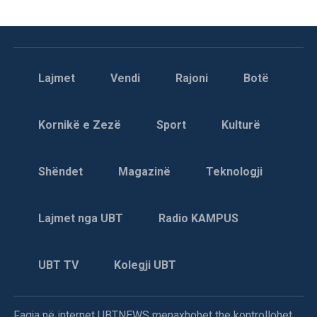
Lajmet
Vendi
Rajoni
Botë
Kornikë e Zezë
Sport
Kulturë
Shëndet
Magazinë
Teknologji
Lajmet nga UBT
Radio KAMPUS
UBT TV
Kolegji UBT
Faqja në internet UBTNEWS menaxhohet the kontrollohet