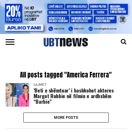
All posts tagged "America Ferrera"
LAJMET
‘Beti e shëmtuar’ i bashkohet aktores
Margot Robbie në filmin e ardhshëm
“Barbie”
MORE POSTS