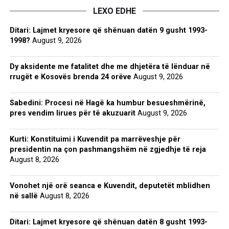
LEXO EDHE
Ditari: Lajmet kryesore që shënuan datën 9 gusht 1993-
1998?
August 9, 2026
Dy aksidente me fatalitet dhe me dhjetëra të lënduar në
rrugët e Kosovës brenda 24 orëve
August 9, 2026
Sabedini: Procesi në Hagë ka humbur besueshmërinë,
pres vendim lirues për të akuzuarit
August 9, 2026
Kurti: Konstituimi i Kuvendit pa marrëveshje për
presidentin na çon pashmangshëm në zgjedhje të reja
August 8, 2026
Vonohet një orë seanca e Kuvendit, deputetët mblidhen
në sallë
August 8, 2026
Ditari: Lajmet kryesore që shënuan datën 8 gusht 1993-