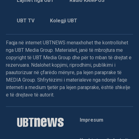
Lajmet nga UBT
Radio KAMPUS
UBT TV
Kolegji UBT
Faqja në internet UBTNEWS menaxhohet the kontrollohet
nga UBT Media Group. Materialet, janë të mbrojtura me
copyright të UBT Media Group dhe për to mban të drejtat e
rezervuara. Ndalohet kopjimi, riprodhimi, publikimi i
paautorizuar në çfarëdo mënyre, pa lejen paraprake të
MEDIA Group. Shfrytëzimi i materialeve nga ndonjë faqe
interneti a medium tjetër pa lejen paraprake, është shkelje
e të drejtave të autorit.
Impresum