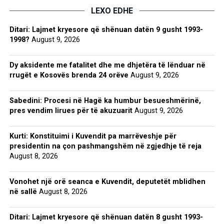
LEXO EDHE
Ditari: Lajmet kryesore që shënuan datën 9 gusht 1993-
1998?
August 9, 2026
Dy aksidente me fatalitet dhe me dhjetëra të lënduar në
rrugët e Kosovës brenda 24 orëve
August 9, 2026
Sabedini: Procesi në Hagë ka humbur besueshmërinë,
pres vendim lirues për të akuzuarit
August 9, 2026
Kurti: Konstituimi i Kuvendit pa marrëveshje për
presidentin na çon pashmangshëm në zgjedhje të reja
August 8, 2026
Vonohet një orë seanca e Kuvendit, deputetët mblidhen
në sallë
August 8, 2026
Ditari: Lajmet kryesore që shënuan datën 8 gusht 1993-