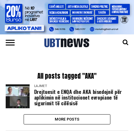
All posts tagged "AKA"
LAJMET
Drejtuesit e ENQA dhe AKA bisedojnë për
aplikimin në institucionet evropiane të
sigurimit të cilësisë
MORE POSTS