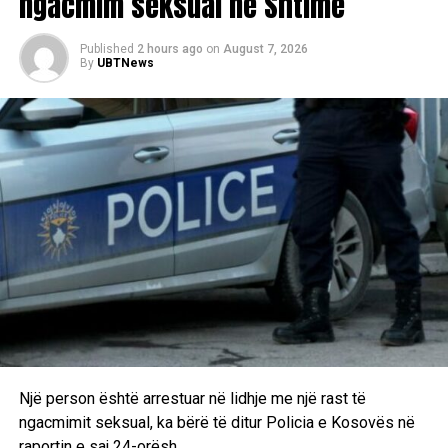
ngacmim seksual në Shtime
Published
2 hours ago
on
August 7, 2026
By
UBTNews
Një person është arrestuar në lidhje me një rast të
ngacmimit seksual, ka bërë të ditur Policia e Kosovës në
raportin e saj 24-orësh.