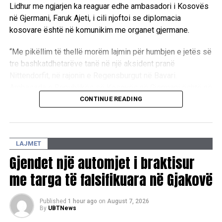
Lidhur me ngjarjen ka reaguar edhe ambasadori i Kosovës
në Gjermani, Faruk Ajeti, i cili njoftoi se diplomacia
kosovare është në komunikim me organet gjermane.
“Me pikëllim të thellë morëm lajmin për humbjen e jetës së
tre bashkatdhetarëve tanë në një aksident pranë
Nittendorfit, në rajonin e Regensburgut në Bavari.
Ambasada e Republikës së Kosovës në Gjermani është në
kontakt me autoritetet gjermane lidhur me rastin. Në këto
CONTINUE READING
momente të dhimbshme, u shpreh ngushëllimet e mia më
të sinqerta familjarëve dhe të afërmve të viktimave”, ka
deklaruar Ajeti.
LAJMET
Gjendet një automjet i braktisur
me targa të falsifikuara në Gjakovë
Published
1 hour ago
on
August 7, 2026
By
UBTNews