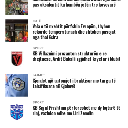
pas aksidentit ku humbën jetën tre kosovarë
BOTË
Vala e të nxehtit përfshin Evropën, thyhen
rekorde temperaturash dhe shtohen pasojat
nga thatësira
SPORT
KB Vëllaznimi prezanton strukturën e re
drejtuese, Ardit Bakalli zgjidhet kryetar i klubit
LAJMET
Gjendet një automjet i braktisur me targa të
falsifikuara në Gjakovë
SPORT
KB Sigal Prishtina përforcohet me dy lojtarë të
rinj, vazhdon edhe me Liri Zenelin