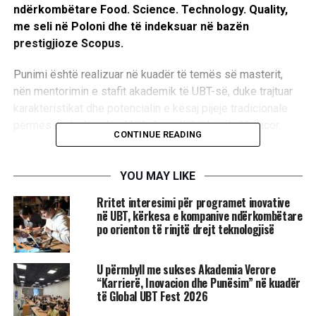
ndërkombëtare Food. Science. Technology. Quality,
me seli në Poloni dhe të indeksuar në bazën
prestigjioze Scopus.
Punimi është realizuar në kuadër të temës së masterit,
nën mentorimin e stafit akademik të UBT-së, duke trajtuar
karakteristikat dhe potencialin e kësaj pijeje tradicionale
përmes metodave bashkëkohore të kërkimit shkencor.
CONTINUE READING
Ky publikim paraqet një tjetër dëshmi të cilësisë së
studimeve pasuniversitare në UBT dhe të përkushtimit të
YOU MAY LIKE
institucionit për ta integruar kërkimin shkencor në procesin
Rritet interesimi për programet inovative
mësimor. Përmes angazhimit në projekte kërkimore dhe
në UBT, kërkesa e kompanive ndërkombëtare
publikimeve në revista të njohura ndërkombëtare,
po orienton të rinjtë drejt teknologjisë
studentët e UBT-së kanë mundësinë të kontribuojnë në
avancimin e dijes dhe të bëhen pjesë e komunitetit
U përmbyll me sukses Akademia Verore
shkencor global.
“Karrierë, Inovacion dhe Punësim” në kuadër
të Global UBT Fest 2026
Publikimi në një revistë të indeksuar në Scopus konfirmon