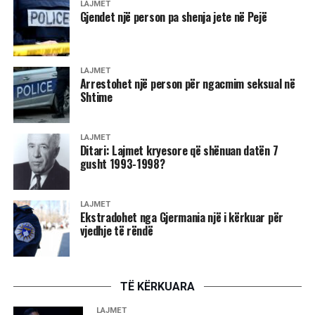
LAJMET
Gjendet një person pa shenja jete në Pejë
LAJMET
Arrestohet një person për ngacmim seksual në
Shtime
LAJMET
Ditari: Lajmet kryesore që shënuan datën 7
gusht 1993-1998?
LAJMET
Ekstradohet nga Gjermania një i kërkuar për
vjedhje të rëndë
TË KËRKUARA
LAJMET