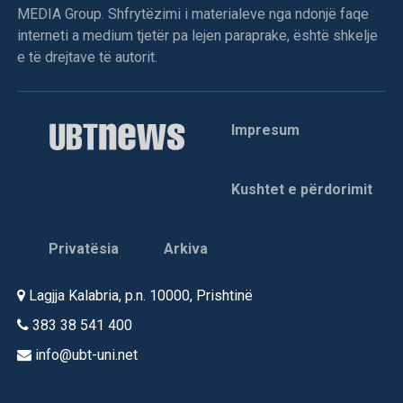
MEDIA Group. Shfrytëzimi i materialeve nga ndonjë faqe
interneti a medium tjetër pa lejen paraprake, është shkelje
e të drejtave të autorit.
Impresum
Kushtet e përdorimit
Privatësia
Arkiva
Lagjja Kalabria, p.n. 10000, Prishtinë
383 38 541 400
info@ubt-uni.net