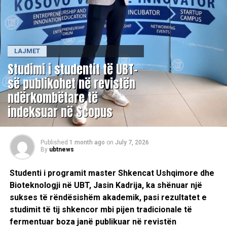
LAJMET
Studimi i studentit të UBT-
së publikohet në revistën
ndërkombëtare të
indeksuar në Scopus
Published
1 month ago
on
July 7, 2026
By
ubtnews
Studenti i programit master Shkencat Ushqimore dhe
Bioteknologji në UBT, Jasin Kadrija, ka shënuar një
sukses të rëndësishëm akademik, pasi rezultatet e
studimit të tij shkencor mbi pijen tradicionale të
fermentuar boza janë publikuar në revistën