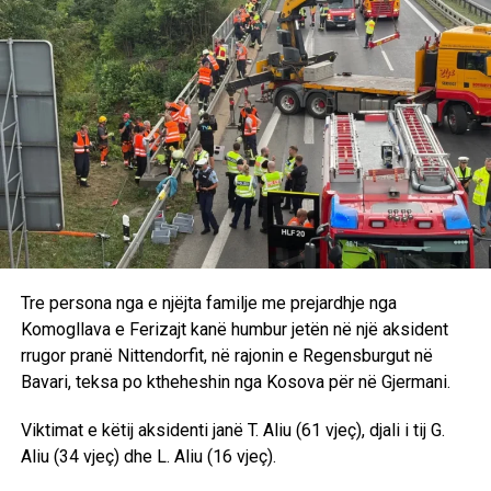
RELATED TOPICS:
UBT
Tre persona nga e njëjta familje me prejardhje nga
UP NEXT
Komogllava e Ferizajt kanë humbur jetën në një aksident
Haxhiu: Kosovës duhet t’i hapet rruga drejt negociatave
rrugor pranë Nittendorfit, në rajonin e Regensburgut në
për anëtarësim në BE
Bavari, teksa po ktheheshin nga Kosova për në Gjermani.
DON'T MISS
Profesoresha e UBT-së, Miranda Sejdiu Abazi, publikon
Viktimat e këtij aksidenti janë T. Aliu (61 vjeç), djali i tij G.
studime shkencore mbi ortodoncinë dhe inteligjencën
Aliu (34 vjeç) dhe L. Aliu (16 vjeç).
artificiale në revista ndërkombëtare