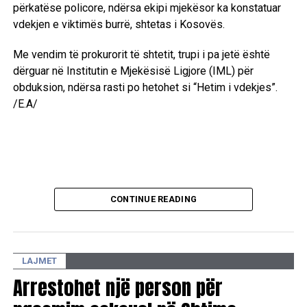
përkatëse policore, ndërsa ekipi mjekësor ka konstatuar
vdekjen e viktimës burrë, shtetas i Kosovës.
Me vendim të prokurorit të shtetit, trupi i pa jetë është
dërguar në Institutin e Mjekësisë Ligjore (IML) për
obduksion, ndërsa rasti po hetohet si “Hetim i vdekjes”.
/E.A/
CONTINUE READING
LAJMET
Arrestohet një person për