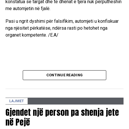
konstatua se targat dhe të dhënat e tjera nuk përputheshin
me automjetin në fjalë.
Pasi u ngrit dyshimi për falsifikim, automjeti u konfiskuar
nga njësitet përkatëse, ndërsa rasti po hetohet nga
organet kompetente. /E.A/
CONTINUE READING
LAJMET
Gjendet një person pa shenja jete
në Pejë