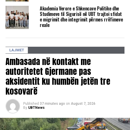
standardet e larta akademike të punimit dhe rëndësinë e
Akademia Verore e Shkencave Politike dhe
bashkëpunimit ndërmjet studentëve dhe profesorëve në
Studimeve të Sigurisë në UBT trajtoi sfidat
zhvillimin e kërkimit shkencor.
e migrimit dhe integrimit përmes rrëfimeve
reale
LAJMET
Ambasada në kontakt me
autoritetet Gjermane pas
aksidentit ku humbën jetën tre
kosovarë
Published
37 minutes ago
on
August 7, 2026
By
UBTNews