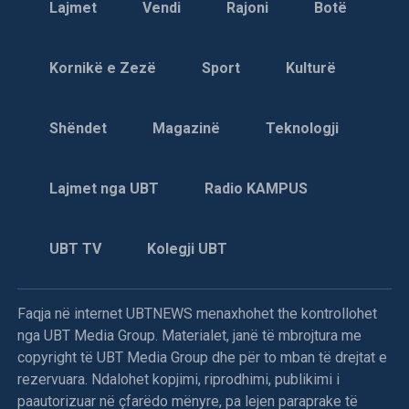
Lajmet
Vendi
Rajoni
Botë
Kornikë e Zezë
Sport
Kulturë
Shëndet
Magazinë
Teknologji
Lajmet nga UBT
Radio KAMPUS
UBT TV
Kolegji UBT
Faqja në internet UBTNEWS menaxhohet the kontrollohet
nga UBT Media Group. Materialet, janë të mbrojtura me
copyright të UBT Media Group dhe për to mban të drejtat e
rezervuara. Ndalohet kopjimi, riprodhimi, publikimi i
paautorizuar në çfarëdo mënyre, pa lejen paraprake të