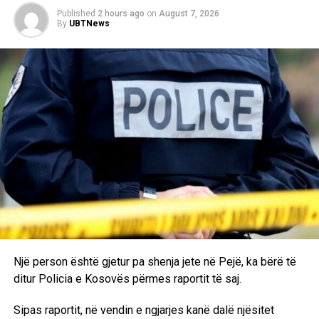
Published
2 hours ago
on
August 7, 2026
By
UBTNews
Një person është gjetur pa shenja jete në Pejë, ka bërë të
ditur Policia e Kosovës përmes raportit të saj.
Sipas raportit, në vendin e ngjarjes kanë dalë njësitet