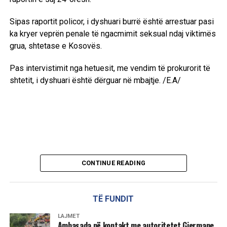
Sipas raportit policor, i dyshuari burrë është arrestuar pasi
ka kryer veprën penale të ngacmimit seksual ndaj viktimës
grua, shtetase e Kosovës.
Pas intervistimit nga hetuesit, me vendim të prokurorit të
shtetit, i dyshuari është dërguar në mbajtje. /E.A/
CONTINUE READING
TË FUNDIT
LAJMET
Ambasada në kontakt me autoritetet Gjermane