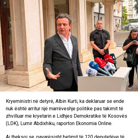
të këtij rasti, duke ndërmarrë të gjitha veprimet e
nevojshme hetimore në përputhje me ligjin dhe në
koordinim të ngushtë ndërinstitucional”. /E.A/
Kryeministri në detyrë, Albin Kurti, ka deklaruar se ende
nuk është arritur një marrëveshje politike pas takimit të
zhvilluar me kryetarin e Lidhjes Demokratike të Kosovës
(LDK), Lumir Abdixhiku, raporton Ekonomia Online.
Ai theksoi se, pavarësisht betimit të 120 deputetëve të