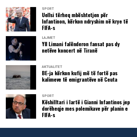
SPORT
Uellsi tërheq mbështetjen për
Infantinon, kërkon ndryshim në krye të
FIFA-s
LAJMET
Yll Limani falënderon fansat pas dy
netëve koncert në Tiranë
AKTUALITET
BE-ja kërkon kufij më të fortë pas
kalimeve të emigrantëve në Ceuta
SPORT
Këshilltari i lartë i Gianni Infantinos jep
dorëheqje mes polemikave për planin e
FIFA-s