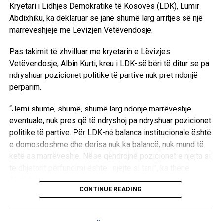
Kryetari i Lidhjes Demokratike të Kosovës (LDK), Lumir
Abdixhiku, ka deklaruar se janë shumë larg arritjes së një
marrëveshjeje me Lëvizjen Vetëvendosje.
Pas takimit të zhvilluar me kryetarin e Lëvizjes
Vetëvendosje, Albin Kurti, kreu i LDK-së bëri të ditur se pa
ndryshuar pozicionet politike të partive nuk pret ndonjë
përparim.
“Jemi shumë, shumë, shumë larg ndonjë marrëveshje
eventuale, nuk pres që të ndryshoj pa ndryshuar pozicionet
politike të partive. Për LDK-në balanca institucionale është
e domosdoshme dhe derisa nuk ka balancë, nuk mund të
ketë as marrëveshje. Nëse qëndrojnë pozicionet e njëjta si
të dhjetorit përfundimi është i njëjtë si tani”, ka thënë
Abdixhiku.
CONTINUE READING
Ai theksoi se qëllimi i LDK-së ka qenë gjithmonë gjetja e
një zgjidhjeje, ndërsa shprehu keqardhje se procesi po