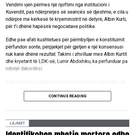
Vendimi vjen përmes një njoftimi nga institucioni i
skenë pas një pauze trevjeçare në muzikë për të
Kuvendit, pas ndërprerjes së seancës së djeshme, e cila u
përfunduar shërbimin e tyre të detyrueshëm ushtarak, dhe
ndërpre me kërkesë të kryeministrit në detyrë, Albin Kurti,
do të jenë në mes të një turneu botëror prej 85 datash kur
për t’i dhënë hapësirë negociatave politike.
të performojnë në finale.
Edhe pse afati kushtetues për përmbylljen e konstituimit
Në mars, presidenti i FIFA-s, Gianni Infantino, deklaroi se
përfundon sonte, përpjekjet për gjetjen e një konsensusi
kjo shfaqje “do të jetë një moment historik për Kupën e
nuk kanë dhënë rezultat. Takimi i zhvilluar mes Albin Kurtit
Botës, i denjë për ngjarjen më të madhe sportive në botë”.
dhe kryetarit të LDK-së, Lumir Abdixhiku, ka përfunduar pa
Spektakli i pushimit mes pjesëve është kuruar nga lideri i
ndonjë dakordësi.
Coldplay, Chris Martin, dhe do të mbledhë fonde për
Pika kryesore e bllokadës mbetet çështja e zgjedhjes së
Fondacionin Global të FIFA-s për Edukimin e Qytetarëve,
Presidentit të ri. Pas takimit, të dyja palët deklaruan se
një iniciativë që synon të sigurojë 100 milionë dollarë (73
mbeten ende larg një marrëveshjeje politike, duke
CONTINUE READING
milionë funte) për fëmijët në mbarë botën. /BBC/
konfirmuar se mes tyre ekzistojnë dallime drastike sa i
përket qëndrimeve për pozitat shtetrore. /E.A/
LAJMET
Identifikohen mbetje mortore edhe
RELATED TOPICS: