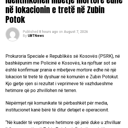
në lokacionin e tretë në Zubin
UP NEXT
REL: SHBA-ja i jep dritën e gjelbër armatimit për
Potok
Kosovën me vlerë prej 14 milionë dollarësh
DON'T MISS
Kongresistët kërkojnë që ndërtesës në Ambasadën
Published
8 hours ago
on
August 7, 2026
By
UBTNews
amerikane në Kosovë t’i vihet emri i Engelit
Prokuroria Speciale e Republikës së Kosovës (PSRK), në
bashkëpunim me Policinë e Kosovës, ka njoftuar sot se
është konfirmuar prania e mbetjeve mortore edhe në një
lokacion të tretë të dyshuar në komunën e Zubin Potokut.
Kjo gjetje vjen si rezultat i veprimeve të vazhdueshme
hetimore që po zhvillohen në terren.
Nëpërmjet një komunikate të përbashkët për media,
institucionet kanë bërë të ditur detajet e operacionit.
“Në kuadër të veprimeve hetimore që janë duke u zhvilluar