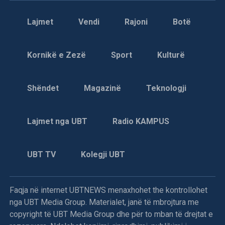
Lajmet
Vendi
Rajoni
Botë
Kornikë e Zezë
Sport
Kulturë
Shëndet
Magazinë
Teknologji
Lajmet nga UBT
Radio KAMPUS
UBT TV
Kolegji UBT
Faqja në internet UBTNEWS menaxhohet the kontrollohet
nga UBT Media Group. Materialet, janë të mbrojtura me
copyright të UBT Media Group dhe për to mban të drejtat e