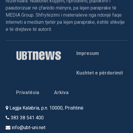
rezervuara. Ndalohet kopjimi, riprodhimi, publikimi i
paautorizuar në çfarëdo mënyre, pa lejen paraprake të
MEDIA Group. Shfrytëzimi i materialeve nga ndonjë faqe
interneti a medium tjetër pa lejen paraprake, është shkelje
e të drejtave të autorit.
Impresum
Kushtet e përdorimit
Privatësia
Arkiva
Lagjja Kalabria, p.n. 10000, Prishtinë
383 38 541 400
info@ubt-uni.net