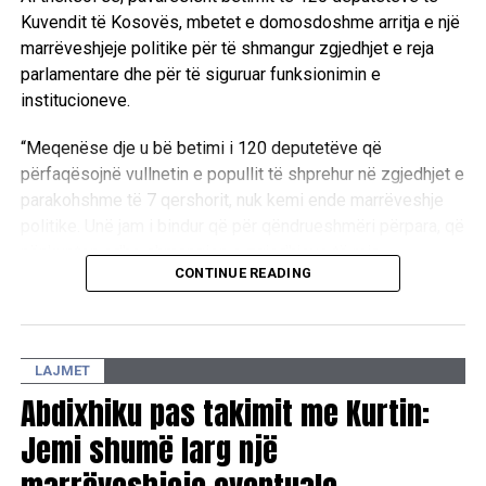
Kuvendit të Kosovës, mbetet e domosdoshme arritja e një
marrëveshjeje politike për të shmangur zgjedhjet e reja
parlamentare dhe për të siguruar funksionimin e
institucioneve.
“Meqenëse dje u bë betimi i 120 deputetëve që
përfaqësojnë vullnetin e popullit të shprehur në zgjedhjet e
parakohshme të 7 qershorit, nuk kemi ende marrëveshje
politike. Unë jam i bindur që për qëndrueshmëri përpara, që
nënkupton edhe shmangien e zgjedhjeve të reja
CONTINUE READING
parlamentare, që padyshim sikurse ato të mëhershmet do
të ishin të panevojshme, të paarsyeshme e madje edhe të
dëmshme për buxhetin e shtetit dhe për ekonominë e
vendit, nuk është e mundur ndryshe përveçse pa
LAJMET
marrëveshje për çështjen e zgjedhjes së presidentit apo
Abdixhiku pas takimit me Kurtin:
presidentes së re”, tha ai.
Jemi shumë larg një
Kurti sqaroi se mosarritja e një dakordësie për zgjedhjen e
kryetarit të shtetit çon pashmangshëm drejt shpërndarjes