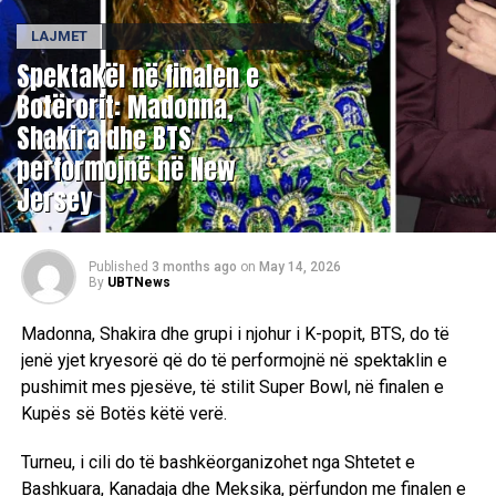
LAJMET
Spektakël në finalen e
Botërorit: Madonna,
Shakira dhe BTS
performojnë në New
Jersey
Published
3 months ago
on
May 14, 2026
By
UBTNews
Madonna, Shakira dhe grupi i njohur i K-popit, BTS, do të
jenë yjet kryesorë që do të performojnë në spektaklin e
pushimit mes pjesëve, të stilit Super Bowl, në finalen e
Kupës së Botës këtë verë.
Turneu, i cili do të bashkëorganizohet nga Shtetet e
Bashkuara, Kanadaja dhe Meksika, përfundon me finalen e