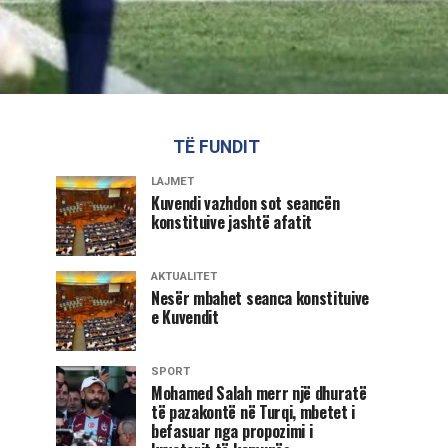
TË FUNDIT
LAJMET
Kuvendi vazhdon sot seancën
konstituive jashtë afatit
AKTUALITET
Nesër mbahet seanca konstituive
e Kuvendit
SPORT
Mohamed Salah merr një dhuratë
të pazakontë në Turqi, mbetet i
befasuar nga propozimi i