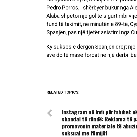
Pedro Porros, i shërbyer bukur nga Al
Alaba shpëtoi një gol të sigurt mbi vij
fund të takimit, në minutën e 89-të, Oya
Spanjën, pas një tjetër asistimi nga C
Ky sukses e dërgon Spanjën drejt një p
ave do të masë forcat në një derbi ibe
RELATED TOPICS:
DON'T MISS
Instagram në Indi përfshihet në
skandal të rëndë: Reklama të 
promovonin materiale të abuzi
seksual me fëmijët