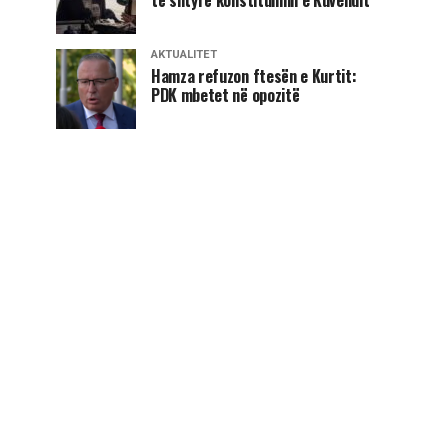
AKTUALITET
Hamza refuzon ftesën e Kurtit:
PDK mbetet në opozitë