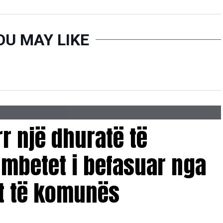
OU MAY LIKE
 një dhuratë të
 mbetet i befasuar nga
it të komunës