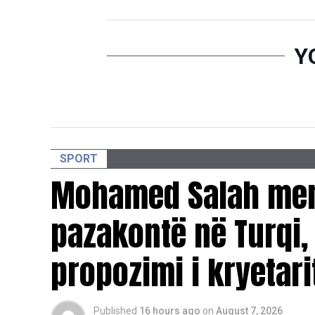
Y
SPORT
Mohamed Salah merr
pazakontë në Turqi,
propozimi i kryetar
Published
16 hours ago
on
August 7, 2026