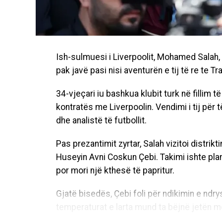
Ish-sulmuesi i Liverpoolit, Mohamed Salah
pak javë pasi nisi aventurën e tij të re te T
34-vjeçari iu bashkua klubit turk në fillim të 
kontratës me Liverpoolin. Vendimi i tij për 
dhe analistë të futbollit.
Pas prezantimit zyrtar, Salah vizitoi distrikt
Huseyin Avni Coskun Çebi. Takimi ishte plani
por mori një kthesë të papritur.
Gjatë bisedës, Çebi foli për ndikimin e nd
temperaturat e larta mund ta bëjnë jetën më 