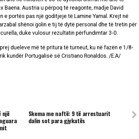
ex Baena. Austria u përpoq të reagonte, madje David
ën e portës pas një goditjeje të Lamine Yamal. Krejt në
rzabal shënoi golin e tij të dytë personal dhe të tretin për
ucurella, duke vulosur rezultatin përfundimtar 3-0.
rej dueleve më të pritura të turneut, ku në fazën e 1/8-
rik kundër Portugalisë së Cristiano Ronaldos. /E.A/
UP NEXT
 një
Skema me naftë: 9 të arrestuarit
paguara
dalin sot para gjykatës
mit