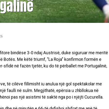
galinë
26
itore bindëse 3-0 ndaj Austrisë, duke siguruar me meritë
së Botës. Me këtë triumf, “La Roja” konfirmon formën e
er-sfidë në fazën tjetër, ku do të përballet me Portugalinë,
e, të cilëve fillimisht iu anulua një gol spektakolar me
një faulli në sulm. Megjithatë, epërsia u zhbllokua në
ënoi pas një asistimi të saktë nga po i njëjti Cucurella.
nin dhe në minutën e 66-të dyfishoi shifrat me anë të