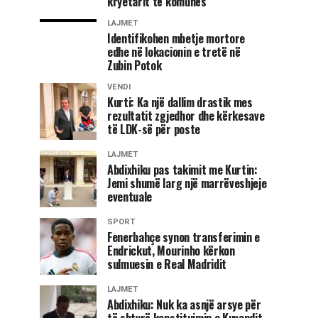
kryetarit të komunës
LAJMET
Identifikohen mbetje mortore
edhe në lokacionin e tretë në
Zubin Potok
VENDI
Kurti: Ka një dallim drastik mes
rezultatit zgjedhor dhe kërkesave
të LDK-së për poste
LAJMET
Abdixhiku pas takimit me Kurtin:
Jemi shumë larg një marrëveshjeje
eventuale
SPORT
Fenerbahçe synon transferimin e
Endrickut, Mourinho kërkon
sulmuesin e Real Madridit
LAJMET
Abdixhiku: Nuk ka asnjë arsye për
të shtyrë konstituimin e Kuvendit