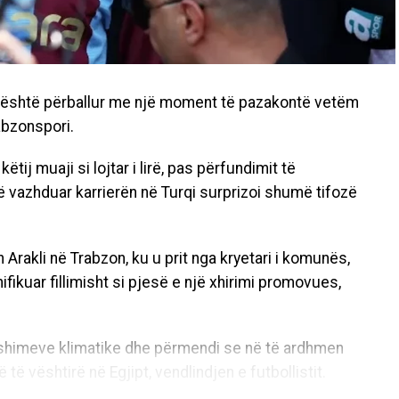
, është përballur me një moment të pazakontë vetëm
rabzonspori.
këtij muaji si lojtar i lirë, pas përfundimit të
të vazhduar karrierën në Turqi surprizoi shumë tifozë
in Arakli në Trabzon, ku u prit nga kryetari i komunës,
fikuar fillimisht si pjesë e një xhirimi promovues,
ryshimeve klimatike dhe përmendi se në të ardhmen
të vështirë në Egjipt, vendlindjen e futbollistit.