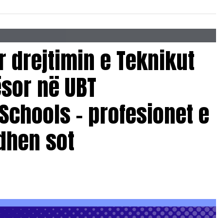
r drejtimin e Teknikut
ësor në UBT
Schools – profesionet e
dhen sot