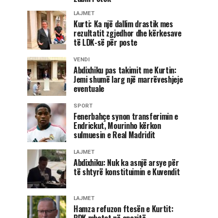
LAJMET
Kurti: Ka një dallim drastik mes
rezultatit zgjedhor dhe kërkesave
të LDK-së për poste
VENDI
Abdixhiku pas takimit me Kurtin:
Jemi shumë larg një marrëveshjeje
eventuale
SPORT
Fenerbahçe synon transferimin e
Endrickut, Mourinho kërkon
sulmuesin e Real Madridit
LAJMET
Abdixhiku: Nuk ka asnjë arsye për
të shtyrë konstituimin e Kuvendit
LAJMET
Hamza refuzon ftesën e Kurtit:
PDK mbetet në opozitë