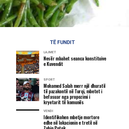
TË FUNDIT
LAJMET
Nesër mbahet seanca konstituive
e Kuvendit
SPORT
Mohamed Salah merr një dhuratë
të pazakontë në Turqi, mbetet i
befasuar nga propozimi i
kryetarit të komunës
VENDI
Identifikohen mbetje mortore
edhe në lokacionin e tretë në
Zubin Potok