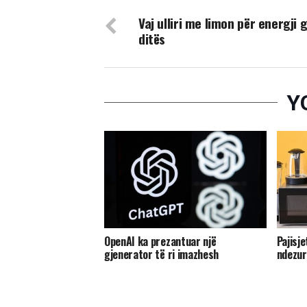
DON'T MISS
Vaj ulliri me limon për energji 
ditës
Y
OpenAI ka prezantuar një
Pajisj
gjenerator të ri imazhesh
ndezur