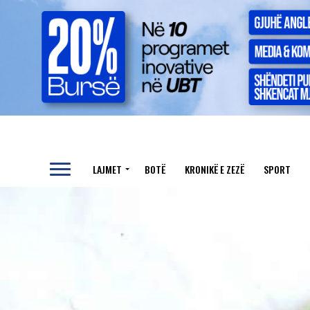
LAJMET
BOTË
KRONIKË E ZEZË
SPORT