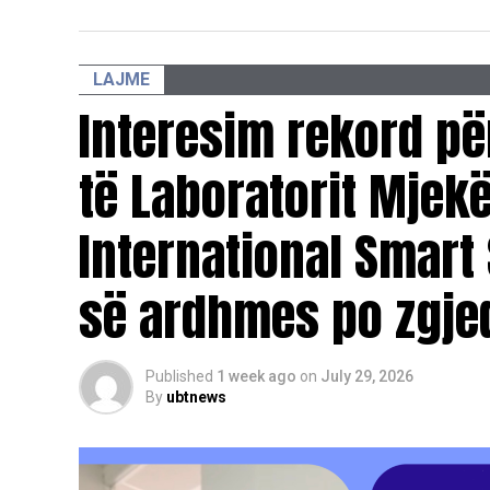
LAJME
Interesim rekord pë
të Laboratorit Mjek
International Smart 
së ardhmes po zgje
Published
1 week ago
on
July 29, 2026
By
ubtnews