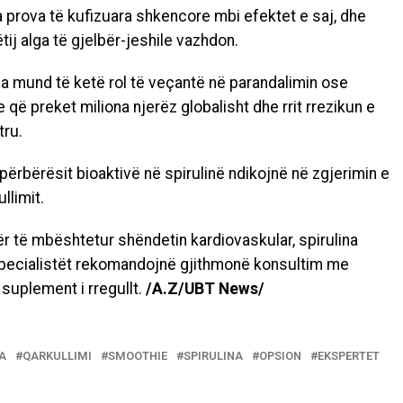
a prova të kufizuara shkencore mbi efektet e saj, dhe
tij alga të gjelbër-jeshile vazhdon.
na mund të ketë rol të veçantë në parandalimin ose
e që preket miliona njerëz globalisht dhe rrit rrezikun e
tru.
ërbërësit bioaktivë në spirulinë ndikojnë në zgjerimin e
llimit.
ër të mbështetur shëndetin kardiovaskular, spirulina
specialistët rekomandojnë gjithmonë konsultim me
 suplement i rregullt.
/A.Z/UBT News/
A
QARKULLIMI
SMOOTHIE
SPIRULINA
OPSION
EKSPERTET