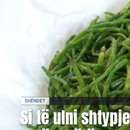
SHËNDET
Si të ulni shtypj