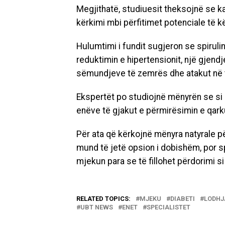
Megjithatë, studiuesit theksojnë se k
kërkimi mbi përfitimet potenciale të kë
Hulumtimi i fundit sugjeron se spiruli
reduktimin e hipertensionit, një gjendj
sëmundjeve të zemrës dhe atakut në 
Ekspertët po studiojnë mënyrën se si p
enëve të gjakut e përmirësimin e qarku
Për ata që kërkojnë mënyra natyrale p
mund të jetë opsion i dobishëm, por 
mjekun para se të fillohet përdorimi si
RELATED TOPICS:
MJEKU
DIABETI
LODHJ
UBT NEWS
ENET
SPECIALISTET