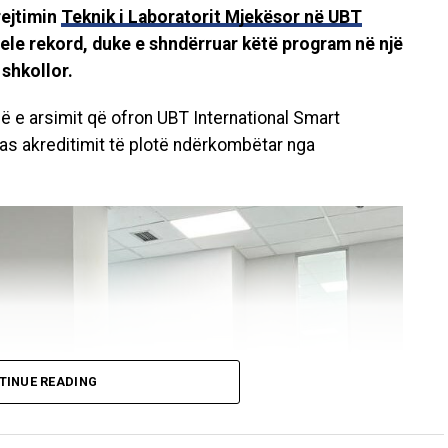
drejtimin
Teknik i Laboratorit Mjekësor në UBT
vele rekord, duke e shndërruar këtë program në një
 shkollor.
në e arsimit që ofron UBT International Smart
pas akreditimit të plotë ndërkombëtar nga
TINUE READING