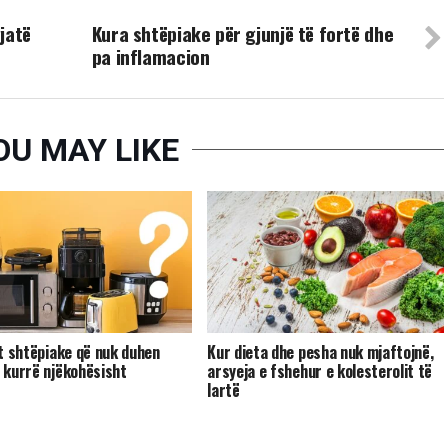
UP NEXT
gjatë
Kura shtëpiake për gjunjë të fortë dhe
pa inflamacion
OU MAY LIKE
et shtëpiake që nuk duhen
Kur dieta dhe pesha nuk mjaftojnë,
 kurrë njëkohësisht
arsyeja e fshehur e kolesterolit të
lartë