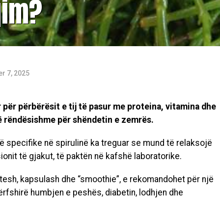
qim?
r 7, 2025
r për përbërësit e tij të pasur me proteina, vitamina dhe
të rëndësishme për shëndetin e zemrës.
në specifike në spirulinë ka treguar se mund të relaksojë
ionit të gjakut, të paktën në kafshë laboratorike.
tesh, kapsulash dhe “smoothie”, e rekomandohet për një
rfshirë humbjen e peshës, diabetin, lodhjen dhe