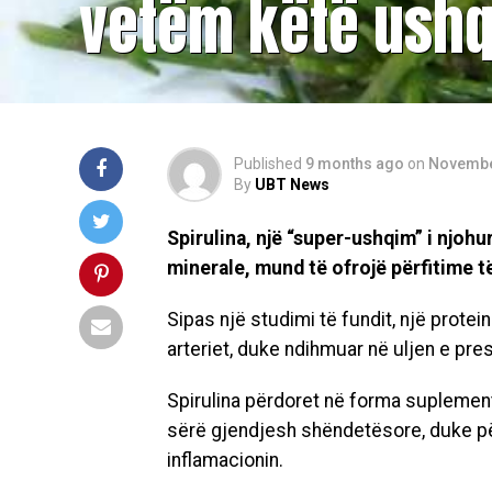
vetëm këtë ush
Published
9 months ago
on
Novembe
By
UBT News
Spirulina, një “super-ushqim” i njohu
minerale, mund të ofrojë përfitime 
Sipas një studimi të fundit, një protei
arteriet, duke ndihmuar në uljen e pres
Spirulina përdoret në forma suplemen
sërë gjendjesh shëndetësore, duke pë
inflamacionin.