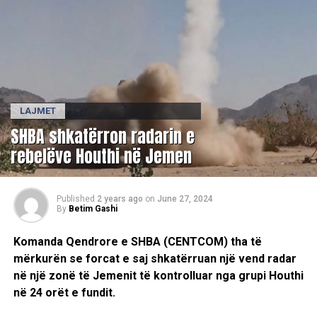
LAJMET
​SHBA shkatërron radarin e
rebelëve Houthi në Jemen
Published
2 years ago
on
June 27, 2024
By
Betim Gashi
Komanda Qendrore e SHBA (CENTCOM) tha të
mërkurën se forcat e saj shkatërruan një vend radar
në një zonë të Jemenit të kontrolluar nga grupi Houthi
në 24 orët e fundit.