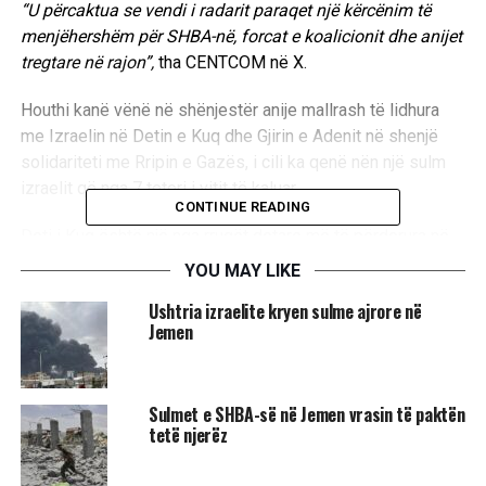
“U përcaktua se vendi i radarit paraqet një kërcënim të
menjëhershëm për SHBA-në, forcat e koalicionit dhe anijet
tregtare në rajon”,
tha CENTCOM në X.
Houthi kanë vënë në shënjestër anije mallrash të lidhura
me Izraelin në Detin e Kuq dhe Gjirin e Adenit në shenjë
solidariteti me Rripin e Gazës, i cili ka qenë nën një sulm
izraelit që nga 7 tetori i vitit të kaluar.
CONTINUE READING
Deti i Kuq është një nga rrugët detare më të përdorura në
botë për dërgesat e naftës dhe karburantit.
YOU MAY LIKE
Ushtria izraelite kryen sulme ajrore në
Në fillim të këtij viti, sekretari i Mbrojtjes i SHBA-së, Lloyd
Jemen
Austin njoftoi një mision shumëkombësh, Operacionin
Prosperity Guardian, për të kundërshtuar sulmet e
Houthi./AA
Sulmet e SHBA-së në Jemen vrasin të paktën
tetë njerëz
RELATED TOPICS:
LLOYD AUSTIN
JEMEN
​SHBA
RADAR