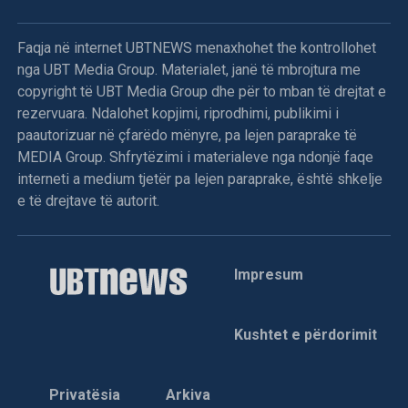
Sipas Tahirit, refuzimi i shumicës për të proceduar me
propozimin e kandidatit për kryetar të Kuvendit është një
Faqja në internet UBTNEWS menaxhohet the kontrollohet
përpjekje e qëllimshme për të thelluar ngërçin politik në
nga UBT Media Group. Materialet, janë të mbrojtura me
vend.
copyright të UBT Media Group dhe për to mban të drejtat e
rezervuara. Ndalohet kopjimi, riprodhimi, publikimi i
Deputetja e AAK-së gjuan me vezë drejt Kurtit,
paautorizuar në çfarëdo mënyre, pa lejen paraprake të
përplasje fizike mes deputetëve
MEDIA Group. Shfrytëzimi i materialeve nga ndonjë faqe
interneti a medium tjetër pa lejen paraprake, është shkelje
Menjëherë pas përfundimit të fjalës së Kryeministrit Albin
e të drejtave të autorit.
Kurti, deputetja e Aleancës për Ardhmërinë e Kosovës,
Time Kadriaj, është afruar drejt foltores dhe ka gjuajtur me
vezë në drejtim të tij. Ky veprim ka nxitur reagimin e
Impresum
menjëhershëm të deputetëve nga grupe të ndryshme
politike, të cilët janë ngritur në këmbë dhe kanë filluar
shtyrjet fizike mes vete. Për shkak të përshkallëzimit të
Kushtet e përdorimit
tensioneve dhe pamundësisë për të vazhduar punimet,
kryesuesi i seancës, Avni Dehari, ka vendosur të
ndërpresë seancën.
Privatësia
Arkiva