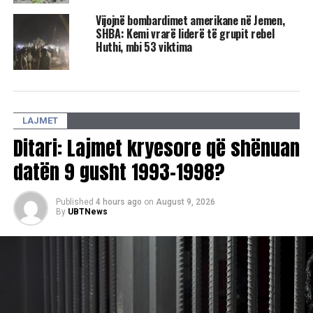
UP NEXT
Vijojnë bombardimet amerikane në Jemen,
Udhëheqësit e BE-së bien dakord për postet kryesore
SHBA: Kemi vrarë liderë të grupit rebel
Huthi, mbi 53 viktima
DON'T MISS
KEK-u anulon konkursin për pozitën e kryeshefit
ekzekutiv
LAJMET
Ditari: Lajmet kryesore që shënuan
datën 9 gusht 1993-1998?
Published
4 hours ago
on
August 9, 2026
By
UBTNews