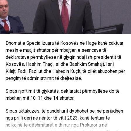
Dhomat e Specializuara të Kosovës në Hagë kanë caktuar
mesin e muajit shtator për mbajtjen e seancave të
deklaratave përmbyllëse në gjyqin ndaj ish-presidentit të
Kosovës, Hashim Thaçi, si dhe Bashkim Smakajt, Isni
Kilajt, Fadil Fazliut dhe Hajredin Kuçit, të cilët akuzohen për
pengim të administrimit të drejtësisë.
Sipas njoftimit të gjykatës, deklaratat përmbyllëse do të
mbahen më 10, 11 dhe 14 shtator.
Sipas aktakuzës, të pandehurit dyshohet se, në periudhën
nga prilli deri në nëntor të vitit 2023, kanë tentuar të
ndikojnë te dëshmitarët e thirrur nga Prokuroria në