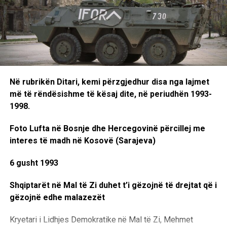
Ndërkohë, aktgjykimi në rastin kryesor ndaj Hashim Thaçit,
Kadri Veselit, Jakup Krasniqit dhe Rexhep Selimit, të
akuzuar për krime lufte dhe krime kundër njerëzimit, pritet
të shpallet më 16 shtator.
Ata akuzohen për vrasje, torturë, përndjekje dhe vepra të
Në rubrikën Ditari, kemi përzgjedhur disa nga lajmet
tjera që pretendohet se janë kryer gjatë luftës në Kosovë
më të rëndësishme të kësaj dite, në periudhën 1993-
në vitet 1998–1999. Të katërtit i kanë mohuar të gjitha
1998.
akuzat dhe janë deklaruar të pafajshëm për veprat që
lidhen me rreth 155 viktima.
Foto Lufta në Bosnje dhe Hercegovinë përcillej me
interes të madh në Kosovë (Sarajeva)
Prokuroria ka kërkuar që secili prej tyre të shpallet fajtor
dhe të dënohet me nga 45 vjet burgim.
6 gusht 1993
Gjatë procesit, mbi 130 dëshmitarë kanë dëshmuar para
Shqiptarët në Mal të Zi duhet t’i gëzojnë të drejtat që i
trupit gjykues, ndërsa janë pranuar edhe 160 deklarata me
gëzojnë edhe malazezët
shkrim të dëshmitarëve të tjerë. Gjyqi përfundoi në muajin
Kryetari i Lidhjes Demokratike në Mal të Zi, Mehmet
shkurt, ndërsa të akuzuarit ndodhen në paraburgim në