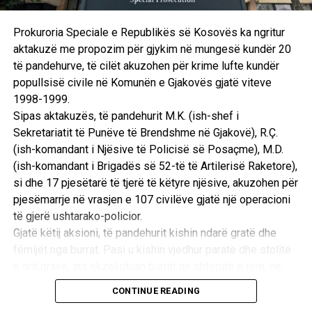
Prokuroria Speciale e Republikës së Kosovës ka ngritur
aktakuzë me propozim për gjykim në mungesë kundër 20
të pandehurve, të cilët akuzohen për krime lufte kundër
popullsisë civile në Komunën e Gjakovës gjatë viteve
1998-1999.
Sipas aktakuzës, të pandehurit M.K. (ish-shef i
Sekretariatit të Punëve të Brendshme në Gjakovë), R.Ç.
(ish-komandant i Njësive të Policisë së Posaçme), M.D.
(ish-komandant i Brigadës së 52-të të Artilerisë Raketore),
si dhe 17 pjesëtarë të tjerë të këtyre njësive, akuzohen për
pjesëmarrje në vrasjen e 107 civilëve gjatë një operacioni
të gjerë ushtarako-policior.
Gjatë këtij aksioni, të pandehurit kishin ndarë gratë dhe
fëmijët nga burrat. Pasi u kishin vjedhur paratë dhe stolitë
e arit grave, ata ekzekutuan burrat në shtëpitë e tyre, në
oborre dhe te lokacioni i njohur si “Ura e Taliqit”, si dhe u
CONTINUE READING
vunë flakën shtëpive të tyre. /E.A/