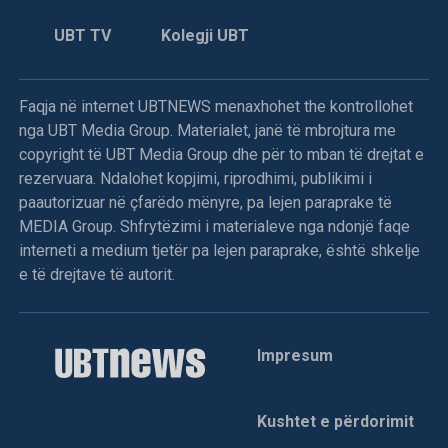
Ky akcion i NATO-s, është një lloj ndëshkimi ndaj forcave
UBT TV
Kolegji UBT
të serbëve të Bosnjës, që kohëve të fundit i përsëritën
sulmet ndaj ushtarëve të UNPROFOR-it e veçanërisht kur
dje në mëngjes (të premten) në afërsi të Ilixhës i detyruan
Faqja në internet UBTNEWS menaxhohet the kontrollohet
helmetkaltërit ukrainas t’u dorëzojnë një tank T-55, dy qerre
nga UBT Media Group. Materialet, janë të mbrojtura me
të blinduara M-0, një bateri topash kundërajror dhe dy tri
copyright të UBT Media Group dhe për to mban të drejtat e
orë më vonë e sulmuan helikopterin “Puma” të kontigjentit
rezervuara. Ndalohet kopjimi, riprodhimi, publikimi i
francez, që kërkonte materialin e “vjedhur”.
paautorizuar në çfarëdo mënyre, pa lejen paraprake të
MEDIA Group. Shfrytëzimi i materialeve nga ndonjë faqe
Në bombardimet e NATO-s ndaj pozicioneve serbe morën
interneti a medium tjetër pa lejen paraprake, është shkelje
pjesë avionët amerikanë “A10”, mirazhët francez, jaguarët
e të drejtave të autorit.
britanikë dhe gjuajtësit holandez. Me këtë rast, komandanti
i UNPROFOR-it, gjenerali Lapresle deklaroi “misioni është
kkkkryer me sukses, janë qëlluar objektivët në tokë”. Në
lidhje me bombardimet dhe “objektivët e qëlluar”, burimet
Impresum
e NATOs theksojnë se “janë shkatërruar disa nga armët e
rënda të vjedhura nga forcat serbe”.
Kushtet e përdorimit
Ky aksion ndëshkues i NATO-s, edhe pse i limituar