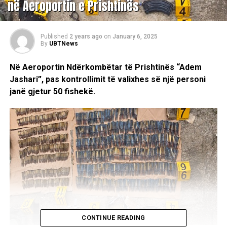
në Aeroportin e Prishtinës
Published
2 years ago
on
January 6, 2025
By
UBTNews
Në Aeroportin Ndërkombëtar të Prishtinës “Adem
Jashari”, pas kontrollimit të valixhes së një personi
janë gjetur 50 fishekë.
CONTINUE READING