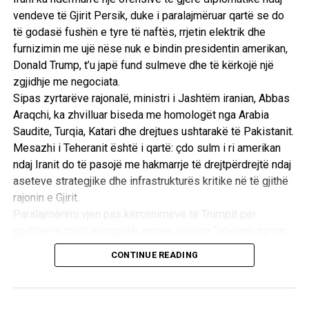
vendeve të Gjirit Persik, duke i paralajmëruar qartë se do
të godasë fushën e tyre të naftës, rrjetin elektrik dhe
furnizimin me ujë nëse nuk e bindin presidentin amerikan,
Donald Trump, t’u japë fund sulmeve dhe të kërkojë një
zgjidhje me negociata.
Sipas zyrtarëve rajonalë, ministri i Jashtëm iranian, Abbas
Araqchi, ka zhvilluar biseda me homologët nga Arabia
Saudite, Turqia, Katari dhe drejtues ushtarakë të Pakistanit.
Mesazhi i Teheranit është i qartë: çdo sulm i ri amerikan
ndaj Iranit do të pasojë me hakmarrje të drejtpërdrejtë ndaj
aseteve strategjike dhe infrastrukturës kritike në të gjithë
rajonin e Gjirit.
Paralajmërimi vjen pas kërcënimeve të Trumpit për
goditjen e rrjetit energjetik iranian, ndërsa Teherani synon
ta përdorë rrezikun e një tronditjeje të madhe ekonomike
CONTINUE READING
globale si mjet trysnie për të shmangur përshkallëzimin
ushtarak. /Reuters/