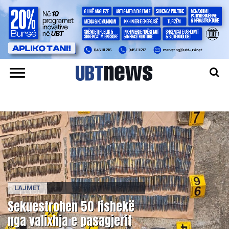
LAJMET
​Sekuestrohen 50 fishekë
nga valixhja e pasagjerit