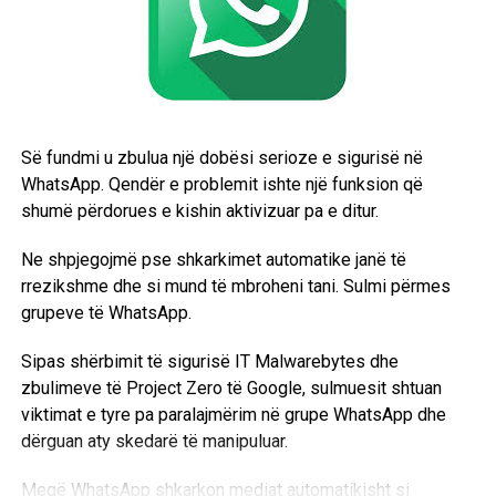
mbi vendimet e AI-së.
Profesoresha
Mariarosaria Taddeo
nga Universiteti i
Oksfordit paralajmëroi se largimi i Anthropics nga
Pentagoni do të lërë një “mungesë të aktorit më të
kujdesshëm për sigurinë” në përdorimin e AI-së për
Së fundmi u zbulua një dobësi serioze e sigurisë në
qëllime ushtarake, duke e konsideruar këtë një problem
WhatsApp. Qendër e problemit ishte një funksion që
serioz.
shumë përdorues e kishin aktivizuar pa e ditur.
Ky lajm tregon tensionin dhe sfidat që lidhen me
Ne shpjegojmë pse shkarkimet automatike janë të
përdorimin e inteligjencës artificiale në operacionet
rrezikshme dhe si mund të mbroheni tani. Sulmi përmes
ushtarake dhe kontrollin e saj nga qeveritë dhe kompanitë
grupeve të WhatsApp.
private. /BBC/
Sipas shërbimit të sigurisë IT Malwarebytes dhe
zbulimeve të Project Zero të Google, sulmuesit shtuan
viktimat e tyre pa paralajmërim në grupe WhatsApp dhe
dërguan aty skedarë të manipuluar.
Meqë WhatsApp shkarkon mediat automatikisht si