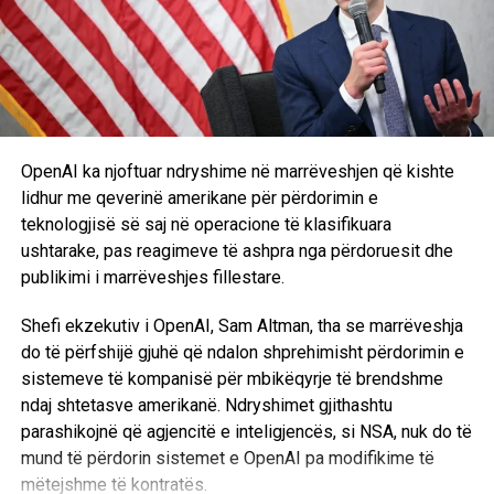
OpenAI ka njoftuar ndryshime në marrëveshjen që kishte
lidhur me qeverinë amerikane për përdorimin e
teknologjisë së saj në operacione të klasifikuara
ushtarake, pas reagimeve të ashpra nga përdoruesit dhe
publikimi i marrëveshjes fillestare.
Shefi ekzekutiv i OpenAI,
Sam Altman
, tha se marrëveshja
do të përfshijë gjuhë që ndalon shprehimisht përdorimin e
sistemeve të kompanisë për mbikëqyrje të brendshme
ndaj shtetasve amerikanë. Ndryshimet gjithashtu
parashikojnë që agjencitë e inteligjencës, si
NSA
, nuk do të
mund të përdorin sistemet e OpenAI pa modifikime të
mëtejshme të kontratës.