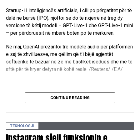
Startup-i i inteligjencës artificiale, i cili po përgatitet për të
dalë në bursë (IPO), njoftoi se do të nxjerrë në treg dy
versione të këtij modeli – GPT-Live-1 dhe GPT-Live-1 mini
– për përdoruesit në mbarë botën po të mërkurën.
Në maj, OpenAI prezantoi tre modele audio për platformën
e saj të zhvilluesve, me qëllim që t’i bëjë agjentët
softuerikë të bazuar në zë më bashkëbisedues dhe më të
aftë për të kryer detyra në kohë reale. /Reuters/ /E.A/
CONTINUE READING
TEKNOLOGJI
Instagram sjell funksionin e