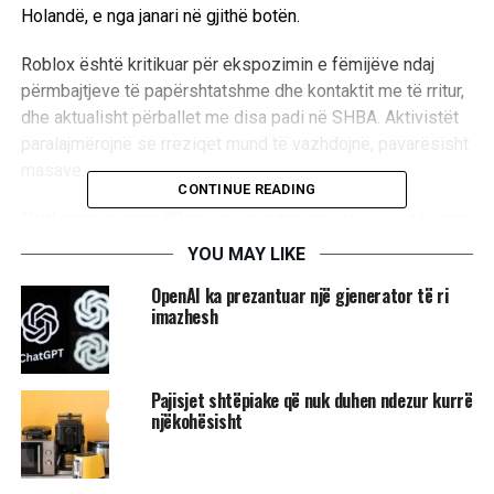
Holandë, e nga janari në gjithë botën.
Roblox është kritikuar për ekspozimin e fëmijëve ndaj
përmbajtjeve të papërshtatshme dhe kontaktit me të rritur,
dhe aktualisht përballet me disa padi në SHBA. Aktivistët
paralajmërojnë se rreziqet mund të vazhdojnë, pavarësisht
masave.
CONTINUE READING
Platforma ka rreth 80 milionë përdorues aktivë në ditë, nga
të cilët 40% janë nën 13 vjeç. Verifikimi i ri i moshës, i
YOU MAY LIKE
bazuar në fytyrë, do të bëhet i detyrueshëm për qasjen në
OpenAI ka prezantuar një gjenerator të ri
biseda, duke klasifikuar përdoruesit në grupe të ndryshme
imazhesh
moshe.
Lojtarët do të mund të komunikojnë vetëm me persona
Pajisjet shtëpiake që nuk duhen ndezur kurrë
brenda së njëjtës kategori, përveç kontakteve të besuara.
njëkohësisht
Nën-13 vjeçarët do të kenë ende të kufizuara mesazhet
private, përveç nëse prindërit japin leje. Masat e reja vijnë