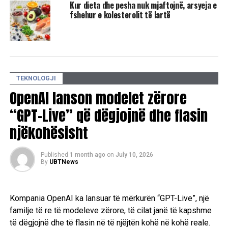
mes shqetësimeve të vazhdueshme për sigurinë e
Kur dieta dhe pesha nuk mjaftojnë, arsyeja e
fshehur e kolesterolit të lartë
fëmijëve në platformë.
/A.Z/UBT News/
RELATED TOPICS:
FEMIJET
SIGURIA
PRINDERIT
KONTAKTE
PLATFORMA
LEJE
GRUPE
TE RRITURIT
PERDORUESIT
UBT NEWS
TEKNOLOGJI
UP NEXT
OpenAI lanson modelet zërore
Apple humbet dizajnerin kryesor të iPhone Air
“GPT-Live” që dëgjojnë dhe flasin
DON'T MISS
“Cloudflare” pranon gabimin pas rënies masive të
njëkohësisht
faqeve në internet
Published
1 month ago
on
July 10, 2026
By
UBTNews
Kompania OpenAI ka lansuar të mërkurën “GPT-Live”, një
familje të re të modeleve zërore, të cilat janë të kapshme
të dëgjojnë dhe të flasin në të njëjtën kohë në kohë reale.