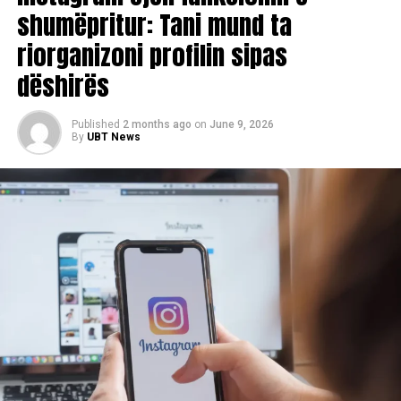
shumëpritur: Tani mund ta
riorganizoni profilin sipas
dëshirës
Published
2 months ago
on
June 9, 2026
By
UBT News