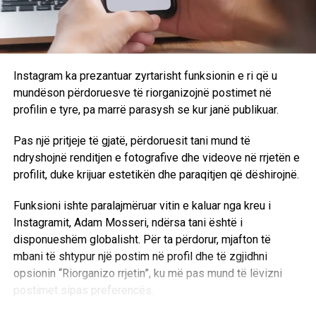
Instagram ka prezantuar zyrtarisht funksionin e ri që u
mundëson përdoruesve të riorganizojnë postimet në
profilin e tyre, pa marrë parasysh se kur janë publikuar.
Pas një pritjeje të gjatë, përdoruesit tani mund të
ndryshojnë renditjen e fotografive dhe videove në rrjetën e
profilit, duke krijuar estetikën dhe paraqitjen që dëshirojnë.
Funksioni ishte paralajmëruar vitin e kaluar nga kreu i
Instagramit, Adam Mosseri, ndërsa tani është i
disponueshëm globalisht. Për ta përdorur, mjafton të
mbani të shtypur një postim në profil dhe të zgjidhni
opsionin “Riorganizo rrjetin”, ku më pas mund të lëvizni
postimet sipas preferencës.