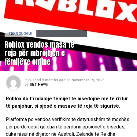
TEKNOLOGJI
Roblox vendos masa të
reja për mbrojtjen e
fëmijëve online
Published
9 months ago
on
November 19, 2025
By
UBT News
Roblox do t’i ndalojë fëmijët të bisedojnë me të rritur
të panjohur, si pjesë e masave të reja të sigurisë.
Platforma po vendos verifikim të detyrueshëm të moshës
për përdoruesit që duan të përdorin opsionet e bisedës,
duke nisur në dhjetor në Australi, Zelandë të Re dhe