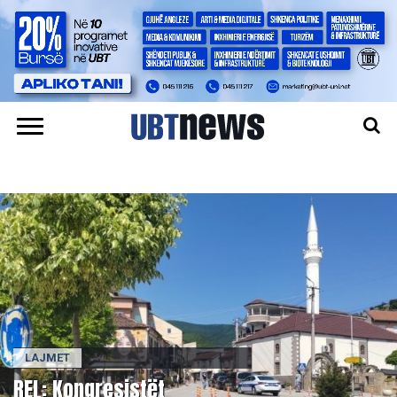
LAJMET
REL: Kongresistët