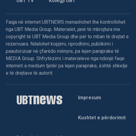
UBT TV
Kolegji UBT
8 gusht 1998
Faqja në internet UBTNEWS menaxhohet the kontrollohet
nga UBT Media Group. Materialet, janë të mbrojtura me
Në Vraniq të Dushkajës forcat serbe vranë dy
copyright të UBT Media Group dhe për to mban të drejtat e
shqiptarë
rezervuara. Ndalohet kopjimi, riprodhimi, publikimi i
paautorizuar në çfarëdo mënyre, pa lejen paraprake të
Dje në orët e pasditës, forca të mëdha ushtarake e
MEDIA Group. Shfrytëzimi i materialeve nga ndonjë faqe
policore serbe sulmuan fshatin Vraniq të Dushkajës,
interneti a medium tjetër pa lejen paraprake, është shkelje
njofton KI i Degës së LDK-së në Gjakovë.
e të drejtave të autorit.
Njoftohet se banorët e këtij fshati i bënë rezistencë këtyre
forcave dhe me një luftë të pabarabartë, ranë në mbrojtje të
Impresum
fshatit Mark Tunë Lleshaj (73) dhe Kolë Gjon Lleshaj (30).
Sipas njoftimeve nga terreni u shkatërruan dhe u dogjën
Kushtet e përdorimit
disa shtëpi dhe prona të shqiptarëve, në mesin e të cilave
edhe shtëpitë e familjes së të ndjerit Mark Tun Lleshaj,
Gjon Lleshaj dhe Zef Lleshaj. Kufomat e dy të rënëve, janë