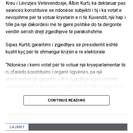
Kreu i Lëvizjes Vetëvendosje, Albin Kurti, ka deklaruar pas
Më 24 maj, kongresistët amerikanë vizituan edhe
seancës konstituive se ndonëse subjekti i tij i ka votat e
Sarajevën, ku theksuan përkushtimin e tyre ndaj
nevojshme për ta votuar kryetarin e ri të Kuvendit, një hap i
Marrëveshjes së Dejtonit për Paqe dhe integritetit
tillë pa një dakordësi më të gjerë politike do ta dërgonte
territorial të Bosnje dhe Hercegovinës.
vendin sërish drejt zgjedhjeve të parakohshme.
Ata pritet ta vazhdojnë turneun në Ballkan me një vizitë
Sipas Kurtit, garantimi i zgjedhjes së presidentit është
edhe në Kosovë.
kusht kyç për të shmangur krizën e re elektorale.
Cila është pozita e shqiptarëve në Serbi?
“Ndonëse i kemi votat për të votuar një kryeparlamentar të
ri, çfarëdo konstituimi i organit ligjvënës, pa një
Pjesëtarët e komunitetit shqiptar që jetojnë në jug të
marrëveshje që garanton edhe zgjedhjen e presidentit,
Serbisë, në komunat Preshevë, Medvegjë dhe Bujanoc,
pashmangshëm na shpie në zgjedhje të reja,” u shpreh ai.
shpesh kanë ngritur shqetësime për praktika
diskriminuese nga autoritetet në Beograd, ndërsa zyrtarët
Kreu i LVV-së ritheksoi nevojën për dialog të drejtpërdrejtë
CONTINUE READING
e Qeverisë së Kosovës i kanë mbështetur vazhdimisht
me krerët e partive të tjera parlamentare për të arritur një
pretendimet e tyre.
paketë të plotë marrëveshjeje për të gjitha institucionet
kryesore të vendit.
Kosova u ka ofruar mbështetje në disa fusha, përfshirë
LAJMET
“Andaj insistimi ynë i drejtë është që të ulemi, të
bujqësinë, por ka raportuar se Serbia ka penguar realizimin