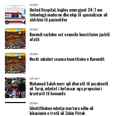
Ky ishte një aksion terroristik i forcave serbe kundër
VENDI
United Hospital, kujdes emergjent 24/7 me
integritetit njerëzor e familjar. Hasan Ramadani dhe fëmijët
teknologji moderne dhe ekip të specializuar në
e tij ishin mbajtur për disa orë në një situatë të
shërbim të pacientëve
pashtegdalje të breshërive të armëve nga jashtë dhe të
rrethuar e të kërcënuar nga zjarri i shkaktuar qëllimshëm
VENDI
Kuvendi vazhdon sot seancën konstituive jashtë
brenda në shtëpi, vlerësoi dr. Gjergji.
afatit
VENDI
Nesër mbahet seanca konstituive e Kuvendit
8 gusht 1995
SPORT
Dhuna e përditshme në Kosovë
Mohamed Salah merr një dhuratë të pazakontë
në Turqi, mbetet i befasuar nga propozimi i
Hani i Elezit: –
Më 4 gusht, në orët e pasditës, policia
kryetarit të komunës
serbe thirri për herë të tretë, Hakik Qajanin me pretekst të
VENDI
armës.
Identifikohen mbetje mortore edhe në
lokacionin e tretë në Zubin Potok
Njoftohet se në polici gati për çdo ditë thirret edhe babai i