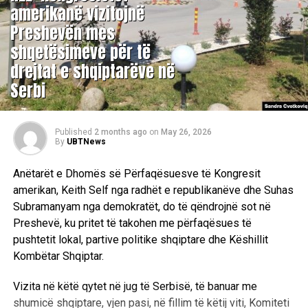
amerikanë vizitojnë
Preshevën mes
shqetësimeve për të
drejtat e shqiptarëve në
Serbi
Published
2 months ago
on
May 26, 2026
By
UBTNews
Anëtarët e Dhomës së Përfaqësuesve të Kongresit
amerikan, Keith Self nga radhët e republikanëve dhe Suhas
Subramanyam nga demokratët, do të qëndrojnë sot në
Preshevë, ku pritet të takohen me përfaqësues të
pushtetit lokal, partive politike shqiptare dhe Këshillit
Kombëtar Shqiptar.
Vizita në këtë qytet në jug të Serbisë, të banuar me
shumicë shqiptare, vjen pasi, në fillim të këtij viti, Komiteti