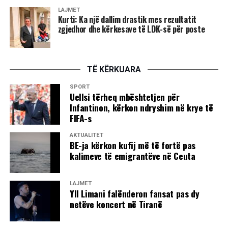
LAJMET
tij, Mejdiu.
Kurti: Ka një dallim drastik mes rezultatit
zgjedhor dhe kërkesave të LDK-së për poste
Po këtë ditë, me të njëjtin pretekst, në pyetje u mor edhe
Ramadan Thaçi.
Në polici janë thirrë edhe Musli Humeli, Musli e Hazbi
TË KËRKUARA
Loku dhe disa qytetarë të tjerë.
SPORT
Uellsi tërheq mbështetjen për
Më 1 gusht në orët e hershme të mëngjesit, policia mori të
Infantinon, kërkon ndryshim në krye të
riun Hajrullah Kalisin dhe e dërgoi atë menjëherë në vuajtje
FIFA-s
të dënimit 15 ditë burg.
AKTUALITET
BE-ja kërkon kufij më të fortë pas
Mitrovicë:-
Më 6 gusht, tre policë shkuan në shtëpinë e
kalimeve të emigrantëve në Ceuta
Qerim Ahmetit (66) në fshatin Mazhiq të Mitrovicës, nga i
cili kërkuan që të dorëzojë një pushkë dhe një revole. Me
LAJMET
këtë rast ai dorëzoi një pushkë të vjetër të tipit M-48.
Yll Limani falënderon fansat pas dy
netëve koncert në Tiranë
Po këtë ditë, në afërsi tregut të pemëve në Mitrovicë, dy
policë ndalën kolonën e dasmorëve të Dibran B. Tahirit nga