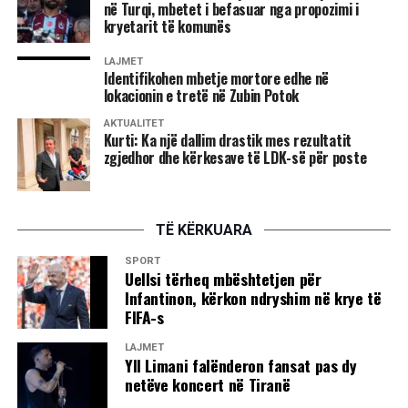
në Turqi, mbetet i befasuar nga propozimi i
ndaj klientit, ndërmarrësinë sociale, platformat për startup-
kryetarit të komunës
e, metodat Agile, si dhe u ndanë përvoja suksesi nga
kompani si Elkos Group dhe Frutex.
LAJMET
Identifikohen mbetje mortore edhe në
lokacionin e tretë në Zubin Potok
Po ashtu, Fakulteti i Shkencave të Ushqimit, Agrikulturës
dhe Mjedisit u përqendrua te shkenca e inovacioni në
AKTUALITET
Kurti: Ka një dallim drastik mes rezultatit
shërbim të cilësisë së ushqimit, sigurisë ushqimore dhe
zgjedhor dhe kërkesave të LDK-së për poste
prodhimit të qëndrueshëm agro-bujqësor, ndërsa Fakulteti
Media dhe Komunikim, në bashkëpunim ndëruniversitar,
mbajti sesione të veçanta për mësuesit e diasporës mbi
TË KËRKUARA
krijimin e podkasteve edukative, storytelling-un digjital dhe
digjitalizimin e tregimeve popullore.
SPORT
Uellsi tërheq mbështetjen për
Infantinon, kërkon ndryshim në krye të
Një kontribut të madh këtij festi i dhanë edhe Fakulteti i
FIFA-s
Arkitekturës dhe ai i Inxhinierisë Ndërtimore. Në kuadër të
Akademisë Verore me temë “NEO HABITAT: Rethinking
LAJMET
Yll Limani falënderon fansat pas dy
Urban Space, Architecture & Heritage”, Fakulteti i
netëve koncert në Tiranë
Arkitekturës dhe Planifikimit Hapësinor trajtoi ndërlidhjen e
njohurive teorike me praktikat bashkëkohore, ku u ligjërua