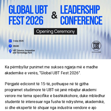
FIRST Global Challenge përfaqëson shumë më tepër se
një garë robotike. Ajo është një platformë globale ku të
rinjtë nga e mbarë bota bashkëpunojnë, ndajnë ide dhe
dëshmojnë se inovacioni dhe teknologjia mund të
shërbejnë si ura bashkëpunimi për zgjidhjen e sfidave
globale.
Me përgatitjen profesionale, kreativitetin dhe përkushtimin
që i karakterizon, ekipi i UBT synon ta prezantojë Kosovën
me dinjitet në skenën ndërkombëtare, duke promovuar
Ka përmbyllur punimet me sukses ngjarja më e madhe
potencialin e të rinjve kosovarë në fushën e robotikës,
akademike e verës, “Global UBT Fest 2026”.
inovacionit dhe teknologjisë.
Përgjatë edicionit të 15-të, pothuajse në të gjitha
UBT vazhdon të jetë lider në zhvillimin e talenteve të reja
programet studimore të UBT-së janë mbajtur akademi
në STEM, duke krijuar mundësi që nxënësit dhe studentët
verore me tema specifike e bashkëkohore, duke mbledhur
e Kosovës të jenë pjesë e garave dhe iniciativave më
studentë të interesuar nga fusha të ndryshme, akademikë,
prestigjioze ndërkombëtare. dhe iniciativave më
si dhe ekspertë të shquar nga industria vendore e ajo
prestigjioze ndërkombëtare.