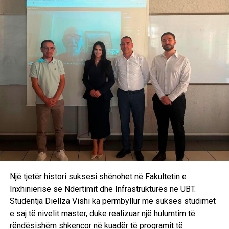
DON'T MISS
Rektori Hajrizi zhvillon një vizitë zyrtare në Federatën
Pan-Shqiptare të Amerikës “Vatra”
Një tjetër histori suksesi shënohet në Fakultetin e
Inxhinierisë së Ndërtimit dhe Infrastrukturës në UBT.
Studentja Diellza Vishi ka përmbyllur me sukses studimet
e saj të nivelit master, duke realizuar një hulumtim të
rëndësishëm shkencor në kuadër të programit të