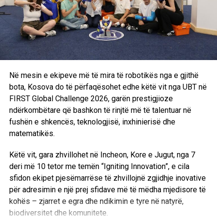
Kosova ka nevojë për profesionistë që do të kontribuojnë
në prodhimin e ushqimit cilësor, zhvillimin e industrisë
agro-ushqimore, modernizimin e bujqësisë dhe mbrojtjen e
mjedisit. Pikërisht për këtë arsye, këto dy fakultete ofrojnë
një mundësi të shkëlqyer për të rinjtë që synojnë të
ndërtojnë një karrierë të suksesshme dhe të japin kontribut
të drejtpërdrejtë në zhvillimin e vendit.
Në mesin e ekipeve më të mira të robotikës nga e gjithë
bota, Kosova do të përfaqësohet edhe këtë vit nga UBT në
Nëse kërkoni një profesion me vlerë, me perspektivë
FIRST Global Challenge 2026, garën prestigjioze
punësimi dhe me ndikim real në shoqëri, Fakulteti i
ndërkombëtare që bashkon të rinjtë më të talentuar në
Shkencave të Ushqimit dhe Bioteknologjisë dhe Fakulteti i
fushën e shkencës, teknologjisë, inxhinierisë dhe
Inxhinierisë së Agrikulturës dhe Mjedisit janë zgjedhje që
matematikës.
hapin dyert drejt së ardhmes.
Këtë vit, gara zhvillohet në Incheon, Kore e Jugut, nga 7
deri më 10 tetor me temën “Igniting Innovation”, e cila
sfidon ekipet pjesëmarrëse të zhvillojnë zgjidhje inovative
për adresimin e një prej sfidave më të mëdha mjedisore të
kohës – zjarret e egra dhe ndikimin e tyre në natyrë,
biodiversitet dhe komunitete.