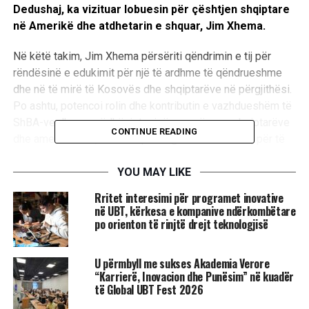
Dedushaj, ka vizituar lobuesin për çështjen shqiptare
në Amerikë dhe atdhetarin e shquar, Jim Xhema.
Në këtë takim, Jim Xhema përsëriti qëndrimin e tij për
rëndësinë e edukimit për një të ardhme të qëndrueshme
dhe në të mirë të Kosovës dhe shqiptarëve në përgjithësi.
Po ashtu, potencoi rolin dhe kontributin e vazhdueshëm të
ShBA-ve dhe marrëdhëniet miqësore në mes shqiptarëve
CONTINUE READING
dhe amerikanëve, teksa shprehu gatishmërinë e tij për të
vazhduar kontributin në këtë aspekt.
YOU MAY LIKE
Në anën tjetër, Rektori Hajrizi e njoftoi për zhvillimet në
Rritet interesimi për programet inovative
UBT, në Kosovë, si dhe e falënderoi shumë për kontributin
në UBT, kërkesa e kompanive ndërkombëtare
e pazëvendësueshëm që Jim Xhema ka dhënë për lirinë
po orienton të rinjtë drejt teknologjisë
dhe Pavarësinë e Kosovës dhe për kontributin që po jep
në avancimin dhe edukimin e të rinjve dhe ngritjen e
U përmbyll me sukses Akademia Verore
talentëve.
“Karrierë, Inovacion dhe Punësim” në kuadër
të Global UBT Fest 2026