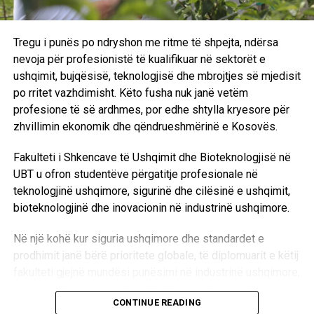
Tregu i punës po ndryshon me ritme të shpejta, ndërsa
nevoja për profesionistë të kualifikuar në sektorët e
ushqimit, bujqësisë, teknologjisë dhe mbrojtjes së mjedisit
po rritet vazhdimisht. Këto fusha nuk janë vetëm
profesione të së ardhmes, por edhe shtylla kryesore për
zhvillimin ekonomik dhe qëndrueshmërinë e Kosovës.
Fakulteti i Shkencave të Ushqimit dhe Bioteknologjisë në
UBT u ofron studentëve përgatitje profesionale në
teknologjinë ushqimore, sigurinë dhe cilësinë e ushqimit,
bioteknologjinë dhe inovacionin në industrinë ushqimore.
Në një kohë kur siguria ushqimore dhe standardet e
prodhimit janë bërë prioritete globale, të diplomuarit e këtij
fakulteti gjejnë mundësi punësimi në industrinë ushqimore,
laboratorë, institucione publike, kompani private,
CONTINUE READING
organizata vendore dhe ndërkombëtare, si dhe në projekte