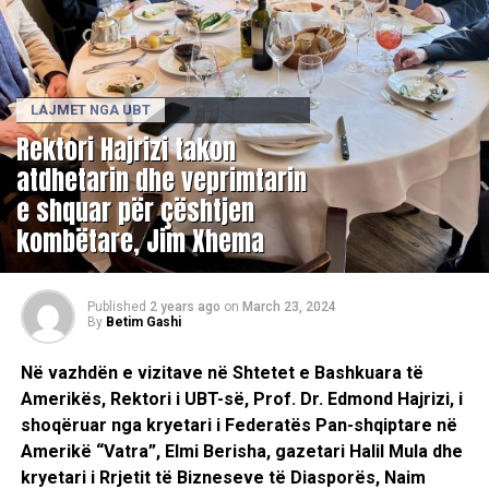
LAJMET NGA UBT
Rektori Hajrizi takon
atdhetarin dhe veprimtarin
e shquar për çështjen
kombëtare, Jim Xhema
Published
2 years ago
on
March 23, 2024
By
Betim Gashi
Në vazhdën e vizitave në Shtetet e Bashkuara të
Amerikës, Rektori i UBT-së, Prof. Dr. Edmond Hajrizi, i
shoqëruar nga kryetari i Federatës Pan-shqiptare në
Amerikë “Vatra”, Elmi Berisha, gazetari Halil Mula dhe
kryetari i Rrjetit të Bizneseve të Diasporës, Naim