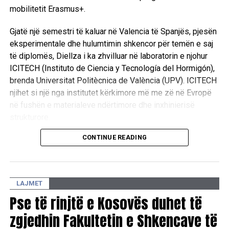
mobilitetit Erasmus+.
Gjatë një semestri të kaluar në Valencia të Spanjës, pjesën
eksperimentale dhe hulumtimin shkencor për temën e saj
të diplomës, Diellza i ka zhvilluar në laboratorin e njohur
ICITECH (Instituto de Ciencia y Tecnología del Hormigón),
brenda Universitat Politècnica de València (UPV). ICITECH
njihet si një nga institutet kërkimore më me zë në Evropë
në fushën e materialeve ndërtimore dhe inxhinierisë
strukturore.
CONTINUE READING
Hulumtimi shkencor u zhvillua nën mbikëqyrjen e dy
emrave të shquar të fushës: Prof. Dr. Pedro Serna Ros,
ekspert me reputacion ndërkombëtar në fushën e betonit
të përforcuar me fibra, si dhe Prof. Dr. Visar Krelani, Dekan
LAJMET
i Fakultetit të Inxhinierisë së Ndërtimit dhe Infrastrukturës
Pse të rinjtë e Kosovës duhet të
në UBT.
zgjedhin Fakultetin e Shkencave të
Studentja Diellza Vishi mbrojti me sukses temën me titull