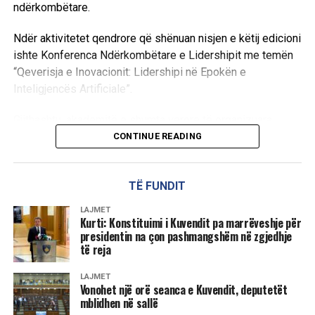
ndërkombëtare.
Ndër aktivitetet qendrore që shënuan nisjen e këtij edicioni
ishte Konferenca Ndërkombëtare e Lidershipit me temën
“Qeverisja e Inovacionit: Lidershipi në Epokën e
Inteligjencës Artificiale”.
Gjithashtu, akademitë e shumta verore të organizuara
sipas departamenteve ofruan një ndërthurje të fuqishme
CONTINUE READING
mes teorisë dhe praktikës profesionale, ku pjesëmarrësit
thelluan njohuritë në temat më aktuale të kohës.
TË FUNDIT
Në fushën e Shkencave Kompjuterike u trajtuan
LAJMET
teknologjitë e së ardhmes si përdorimi i algoritmeve të
Kurti: Konstituimi i Kuvendit pa marrëveshje për
presidentin na çon pashmangshëm në zgjedhje
Machine Learning kundër sulmeve kibernetike, robotika,
të reja
siguria kibernetike përmes garës HackBound, teknologjitë
e dronëve dhe mikrorrjetet inteligjente.
LAJMET
Vonohet një orë seanca e Kuvendit, deputetët
Paralelisht, Fakulteti i Inxhinierisë së Energjisë i kushtoi
mblidhen në sallë