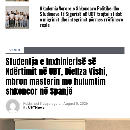
Akademia Verore e Shkencave Politike dhe
Studimeve të Sigurisë në UBT trajtoi sfidat
e migrimit dhe integrimit përmes rrëfimeve
reale
VENDI
Studentja e Inxhinierisë së
Ndërtimit në UBT, Diellza Vishi,
mbron masterin me hulumtim
shkencor në Spanjë
RELATED TOPICS:
USA
UBT
REKTORI HAJRIZI
Published
3 days ago
on
August 5, 2026
JIM XHEMA
By
UBTNews
UP NEXT
Fillon bashkëpunimi institucional për zhvillimin e
sportit, shëndetit dhe aktivitetit fizik në Ballkan