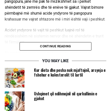
pangopura, janë më pak të rrezikshmet sa i përket
shëndetit të zemrës dhe të enëve të gjakut. Vajrat bimore
përmbajnë më shumë acide yndyrore të pangopura
krahasuar me vajrat shtazore më i miri është vaji i peshkut.
Acidet yndyrore të vajit të peshkut luajnë rol të
rëndësishëm në sistemin nervor dhe në shëndetin e trurit
të fëmijëve.
CONTINUE READING
Në rastet kur këto acide mungojnë në periudhën e
foshnjërisë, në moshat e mëvonshme mund të vihet re
YOU MAY LIKE
prirje drejt depresionit.
Kur dieta dhe pesha nuk mjaftojnë, arsyeja e
fshehur e kolesterolit të lartë
Studimet kanë zbuluar se konsumi i peshkut te të rriturit
luan rol të rëndësishëm në mbrojtjen e shëndetit të
zemrës dhe të enëve të gjakut.
Ushqimet që ndihmojnë në qarkullimin e
gjakut
Fakti që acidet yndyrore gjenden edhe në qumështin e
nënës, është mëse i mjaftueshëm për të kuptuar
rëndësinë e vajit të peshkut.