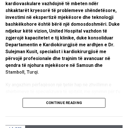
duke mësuar të krijojnë dhe menaxhojnë baza të të
kardiovaskulare vazhdojnë të mbeten ndër
dhënave, të analizojnë informacione, të përdorin sisteme
shkaktarët kryesorë të problemeve shëndetësore,
moderne informatike, si dhe të ndërtojnë aplikacione dhe
investimi në ekspertizë mjekësore dhe teknologji
ueb-faqe funksionale. Programi përfshin përdorimin e
bashkëkohore është bërë një domosdoshmëri. Duke
teknologjive bashkëkohore për menaxhimin e të dhënave
ndjekur këtë vizion, United Hospital vazhdon të
laboratorike, dizajnimin e bazave relacionale të të dhënave,
zgjerojë kapacitetet e tij klinike, duke konsoliduar
krijimin e pyetësorëve, raporteve dhe formave për
Departamentin e Kardiokirurgjisë me ardhjen e Dr.
analizimin e informacionit, si dhe zhvillimin e aftësive në
Sulejman Kusit, specialist i kardiokirurgjisë me
dizajnimin dhe publikimin e ueb-faqeve.
përvojë profesionale dhe trajnim të avancuar në
qendra të njohura mjekësore në Samsun dhe
Mësimi zhvillohet në laboratorë modernë të pajisur me
Stamboll, Turqi.
teknologjinë më të avancuar, ku nxënësit punojnë me
kompjuterë, pajisje laboratorike dhe platforma
Ky angazhim përfaqëson një tjetër hap në zhvillimin e
profesionale, duke fituar përvojë praktike që i përgatit për
shërbimeve të specializuara të spitalit, me synimin për t’u
studime universitare dhe për tregun e punës.
ofruar pacientëve kujdes kirurgjikal modern, të sigurt dhe
CONTINUE READING
të bazuar në praktikat më të avancuara të mjekësisë
Krahas aftësive teknike, programi zhvillon edhe
bashkëkohore. Duke investuar vazhdimisht në teknologji
kompetenca të domosdoshme të shekullit XXI, si
diagnostikuese, infrastrukturë moderne dhe staf të
komunikimin efektiv, bashkëpunimin në grup, mendimin
kualifikuar, United Hospital synon të krijojë një qendër