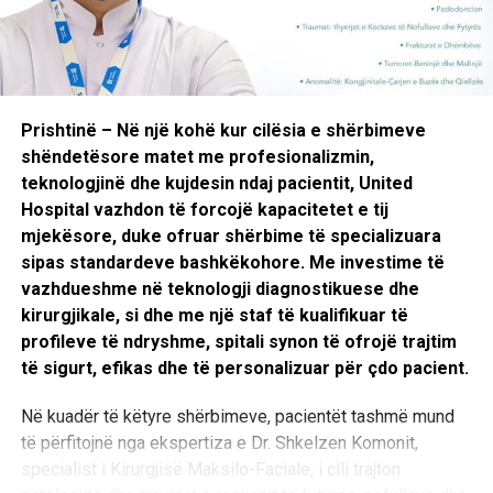
pa të (Off-Pump CABG), si dhe teknika të avancuara të
revaskularizimit arterial dhe venoz të miokardit, me
synimin për të përmirësuar furnizimin me gjak të muskulit
të zemrës dhe cilësinë e jetës së pacientit.
Prishtinë – Në një kohë kur cilësia e shërbimeve
Një tjetër segment i rëndësishëm përfshin kirurgjinë e
shëndetësore matet me profesionalizmin,
valvulave të zemrës, ku realizohen ndërhyrje për
teknologjinë dhe kujdesin ndaj pacientit, United
zëvendësimin dhe riparimin e valvulave aortale, mitrale
Hospital vazhdon të forcojë kapacitetet e tij
dhe trikuspidale, trajtimin kirurgjikal të endokarditit infektiv,
mjekësore, duke ofruar shërbime të specializuara
si dhe procedura hibride në bashkëpunim me ekipin e
sipas standardeve bashkëkohore. Me investime të
kardiologjisë intervenuese.
vazhdueshme në teknologji diagnostikuese dhe
kirurgjikale, si dhe me një staf të kualifikuar të
Departamenti ofron gjithashtu kirurgji minimale invazive,
profileve të ndryshme, spitali synon të ofrojë trajtim
duke përdorur teknika moderne me prerje më të vogla
të sigurt, efikas dhe të personalizuar për çdo pacient.
kirurgjikale, të cilat synojnë reduktimin e traumës
operative, rikuperim më të shpejtë dhe rezultate më të
Në kuadër të këtyre shërbimeve, pacientët tashmë mund
mira funksionale për pacientët. Në këtë kategori
të përfitojnë nga ekspertiza e Dr. Shkelzen Komonit,
përfshihen procedura të avancuara si ablacioni kirurgjikal i
specialist i Kirurgjisë Maksilo-Faciale, i cili trajton
fibrilacionit atrial (Maze Procedure), rekonstruksioni