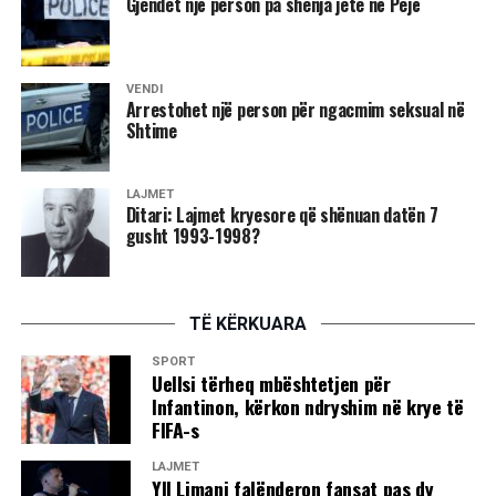
Gjendet një person pa shenja jete në Pejë
VENDI
Arrestohet një person për ngacmim seksual në
Shtime
LAJMET
Ditari: Lajmet kryesore që shënuan datën 7
gusht 1993-1998?
TË KËRKUARA
SPORT
Uellsi tërheq mbështetjen për
Infantinon, kërkon ndryshim në krye të
FIFA-s
LAJMET
Yll Limani falënderon fansat pas dy