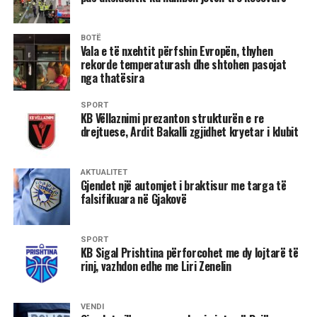
📞 038 60 70 70 | 046 60 70 70
📍 M2 Prishtinë–Ferizaj, Km 7, Prishtinë, Kosovë
BOTË
Vala e të nxehtit përfshin Evropën, thyhen
rekorde temperaturash dhe shtohen pasojat
Kujdesi për tiroiden është investim për shëndetin tuaj.
nga thatësira
Diagnostikimi në kohë mbetet çelësi për parandalim dhe
trajtim më efikas./rajonipress/
SPORT
KB Vëllaznimi prezanton strukturën e re
drejtuese, Ardit Bakalli zgjidhet kryetar i klubit
AKTUALITET
Gjendet një automjet i braktisur me targa të
falsifikuara në Gjakovë
SPORT
KB Sigal Prishtina përforcohet me dy lojtarë të
rinj, vazhdon edhe me Liri Zenelin
VENDI