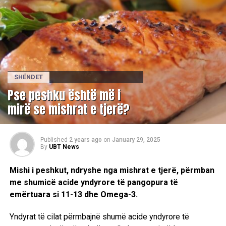
SHËNDET
Pse peshku është më i
mirë se mishrat e tjerë?
Published
2 years ago
on
January 29, 2025
By
UBT News
Mishi i peshkut, ndryshe nga mishrat e tjerë, përmban
me shumicë acide yndyrore të pangopura të
emërtuara si 11-13 dhe Omega-3.
Yndyrat të cilat përmbajnë shumë acide yndyrore të