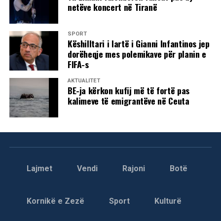
netëve koncert në Tiranë
SPORT
Këshilltari i lartë i Gianni Infantinos jep
dorëheqje mes polemikave për planin e
FIFA-s
AKTUALITET
BE-ja kërkon kufij më të fortë pas
kalimeve të emigrantëve në Ceuta
Lajmet
Vendi
Rajoni
Botë
Kornikë e Zezë
Sport
Kulturë