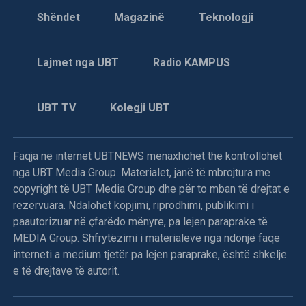
Shëndet
Magazinë
Teknologji
Lajmet nga UBT
Radio KAMPUS
UBT TV
Kolegji UBT
Faqja në internet UBTNEWS menaxhohet the kontrollohet
nga UBT Media Group. Materialet, janë të mbrojtura me
copyright të UBT Media Group dhe për to mban të drejtat e
rezervuara. Ndalohet kopjimi, riprodhimi, publikimi i
paautorizuar në çfarëdo mënyre, pa lejen paraprake të
MEDIA Group. Shfrytëzimi i materialeve nga ndonjë faqe
interneti a medium tjetër pa lejen paraprake, është shkelje
e të drejtave të autorit.