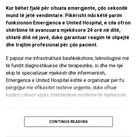
I sigurt se do ta vrisnin, Hasani herë pas herësh shtinte me
Kur bëhet fjalë për situata emergjente, çdo sekondë
një pushkë të vjetër, me shpresë të paktë se fati mund të
mund të jetë vendimtare. Pikërisht mbi këtë parim
rrotullohej.
funksionon Emergjenca e United Hospital, e cila ofron
shërbime të avancuara mjekësore 24 orë në ditë,
Vajza e madhe, që qëndroi e fundit me babain, tregoi se
shtatë ditë në javë, duke garantuar reagim të shpejtë
rreth orës tetë Hasani ishte goditur me plumb në gjoks. I
dhe trajtim profesional për çdo pacient.
plagosur për vdekje, ai e kishte urdhëruar të bijën të dilte
jashtë shtëpisë që po digjej.
E pajisur me infrastrukturë bashkëkohore, teknologjinë më
të fundit diagnostikuese dhe terapeutike, si dhe me një
Dëshmitarët rrëfyen për çastet e fundit prekëse të jetës
ekip të specializuar mjekësh dhe infermierësh,
së tij. Ata thanë se Hasani kishte brohoritur me zë të lartë:
Emergjenca e United Hospital është e organizuar për t’u
Rroftë Republika e Kosovës! Rroftë Ibrahim Rugova!, e të
përgjigjur me efikasitet rasteve urgjente, duke ofruar
tjera.
kujdes cilësor sipas standardeve moderne të mjekësisë.
Dr. Rexhep Gjergji, anëtar i Kryesisë së LDK-së që shkoi
Përveç shërbimeve emergjente, spitali disponon edhe
dje në familjen e Hasanit menjëherë pas tërheqjes së
ambulancë të pajisur për transport të sigurt dhe ndërhyrje
policisë, tha se policia i kishte urdhëruar anëtarët e
CONTINUE READING
të shpejta, duke e bërë United Hospital një nga
familjes ta nxirrnin kufomën jashtë, nga droja se do të
institucionet shëndetësore private më të kompletuara në
digjej ajo dhe se pastaj nuk do të mund të kryhej i plotë