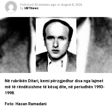
Published
33 minutes ago
on
August 8, 2026
By
UBTNews
RELATED TOPICS:
UP NEXT
Java e Muzeve 2026 shënohet me hyrje falas dhe
aktivitete në të gjithë Shqipërinë
DON'T MISS
Baleti Kombëtar i Kosovës zhvilloi vizitë kulturore në
Medellin
Në rubrikën Ditari, kemi përzgjedhur disa nga lajmet
më të rëndësishme të kësaj dite, në periudhën 1993-
1998.
Foto: Hasan Ramadani