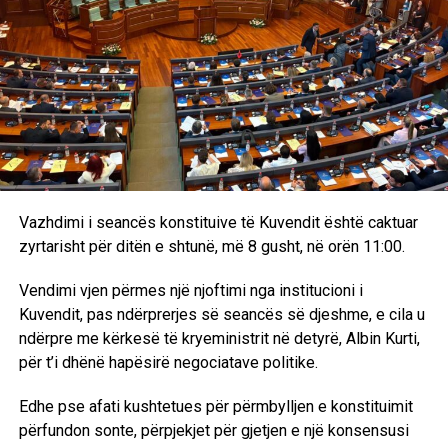
Një rast i tillë i pengimit të dasmorëve ndodhi edhe më 30
korrik, kur dasmorët e Musa J.Beranit, në udhëkryqin e
Komoranit u mbajtën më shumë se një orë e gjysmë.
Ditë më parë, policia për herë të pestë ishin në shtëpinë e
Lirie M.Shalës, nënë e katër fëmijëve, e cila që katër vite
gjindet në Zvicër. Preteksti nuk dihet. Para dy muajve të
njejtit policë, patën kërkuar edhe djalin e saj, Fadilin (21).
Vazhdimi i seancës konstituive të Kuvendit është caktuar
Skënderaj:
– Më 3 gusht, në fshatin Makërmal të
zyrtarisht për ditën e shtunë, më 8 gusht, në orën 11:00.
Skënderajt, me pretekst të kërkimit të armëve, policia
kërkoi Halil, Muhamet dhe Ismet Gjinofcin. Policët pyetën
Vendimi vjen përmes një njoftimi nga institucioni i
edhe për Halim Goxhulin, tashmë më të ndjerë.
Kuvendit, pas ndërprerjes së seancës së djeshme, e cila u
ndërpre me kërkesë të kryeministrit në detyrë, Albin Kurti,
për t’i dhënë hapësirë negociatave politike.
8 gusht 1998
Edhe pse afati kushtetues për përmbylljen e konstituimit
përfundon sonte, përpjekjet për gjetjen e një konsensusi
Në Vraniq të Dushkajës forcat serbe vranë dy