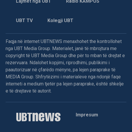
Lajmet nga UBT
Radio KAMPUS
UBT TV
Kolegji UBT
Faqja në internet UBTNEWS menaxhohet the kontrollohet
nga UBT Media Group. Materialet, janë të mbrojtura me
copyright të UBT Media Group dhe për to mban të drejtat e
rezervuara. Ndalohet kopjimi, riprodhimi, publikimi i
paautorizuar në çfarëdo mënyre, pa lejen paraprake të
MEDIA Group. Shfrytëzimi i materialeve nga ndonjë faqe
interneti a medium tjetër pa lejen paraprake, është shkelje
e të drejtave të autorit.
Impresum