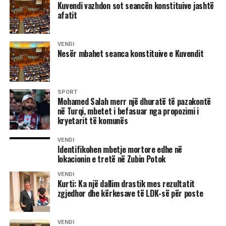
njoftohet se forcat serbe kanë pësuar dëme të
Kuvendi vazhdon sot seancën konstituive jashtë
afatit
konsiderueshme.
Edhe në fshatrat e Rekës së Keqe, mbrëmë janë zhvilluar
VENDI
luftime, sidomos në brezin e ngushtë kufitar nga fshati
Nesër mbahet seanca konstituive e Kuvendit
Koshare deri në rrethin e Junikut.
Njoftohet se forcat vendore të rezistencës dhe njësitet e
SPORT
UÇK-së janë rivendosur në pozicione të tjera, ndërsa një
Mohamed Salah merr një dhuratë të pazakontë
pjesë e popullatës së zhvendosur nga fshatrat Sheremet e
në Turqi, mbetet i befasuar nga propozimi i
Ramoc pasi ishin kthyer në shtëpitë e tyre, dje pasdite
kryetarit të komunës
forcat ushtarake serbe shtinë me raketa në drejtim të
VENDI
këtyre fshatrave dhe popullatën e këtushme e detyruan që
Identifikohen mbetje mortore edhe në
të zhvendoset sërish.
lokacionin e tretë në Zubin Potok
VENDI
Edhe sot në Gjakovë, po vazhdon ardhja e të zhvendosurve
Kurti: Ka një dallim drastik mes rezultatit
nga shumë fshatra, që janë goditur nga flakët e luftës.
zgjedhor dhe kërkesave të LDK-së për poste
Edhe paralagjet e qytetit janë nën presion të fluksit të
madh të të ikurve. Përkundër përpjekjeve, gjendja
VENDI
humanitare është shkallëzuar tepër, si në aspektin e