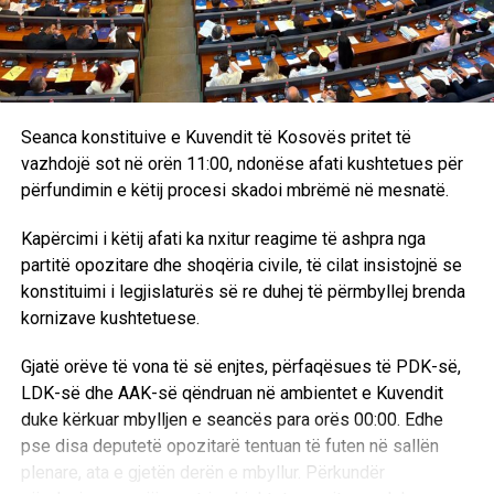
brenda në shtëpi, vlerësoi dr. Gjergji.
Seanca konstituive e Kuvendit të Kosovës pritet të
8 gusht 1995
vazhdojë sot në orën 11:00, ndonëse afati kushtetues për
përfundimin e këtij procesi skadoi mbrëmë në mesnatë.
Dhuna e përditshme në Kosovë
Kapërcimi i këtij afati ka nxitur reagime të ashpra nga
Hani i Elezit: –
Më 4 gusht, në orët e pasditës, policia
partitë opozitare dhe shoqëria civile, të cilat insistojnë se
serbe thirri për herë të tretë, Hakik Qajanin me pretekst të
konstituimi i legjislaturës së re duhej të përmbyllej brenda
armës.
kornizave kushtetuese.
Njoftohet se në polici gati për çdo ditë thirret edhe babai i
Gjatë orëve të vona të së enjtes, përfaqësues të PDK-së,
tij, Mejdiu.
LDK-së dhe AAK-së qëndruan në ambientet e Kuvendit
duke kërkuar mbylljen e seancës para orës 00:00. Edhe
Po këtë ditë, me të njëjtin pretekst, në pyetje u mor edhe
pse disa deputetë opozitarë tentuan të futen në sallën
Ramadan Thaçi.
plenare, ata e gjetën derën e mbyllur. Përkundër