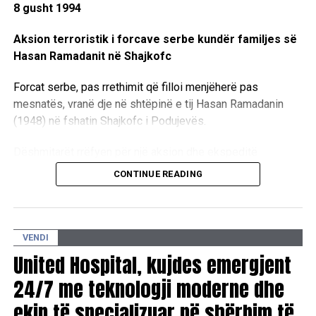
8 gusht 1994
Aksion terroristik i forcave serbe kundër familjes së
Hasan Ramadanit në Shajkofc
Forcat serbe, pas rrethimit që filloi menjëherë pas
mesnatës, vranë dje në shtëpinë e tij Hasan Ramadanin
(1948) në fshatin Shajkofc i Podujevës.
Dëshmitarët rrëfyen për një aksion dhe ekspeditë
terroristike të forcave serbe kundër integritetit familjar.
CONTINUE READING
Ata thanë se policia rrethoi në orën 04:00 të mëngjesit dy
shtëpi të Ramadanajve, të cilat gjenden të veçuara nga
fshati dhe krejtësisht afër malit.
VENDI
United Hospital, kujdes emergjent
Anëtarët e familjes së Hasan Ramadanit thanë se policia
24/7 me teknologji moderne dhe
kishte filluar me të shtëna nga armët në orën 6:00 të
mëngjesit, ndërsa forca të shumta, me autoblinda, një
ekip të specializuar në shërbim të
helikopter e automjete të tjera policore, kishin arritur rreth