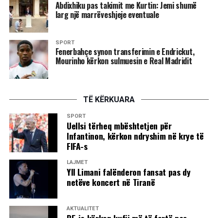
Abdixhiku pas takimit me Kurtin: Jemi shumë
strehimit, po ashtu edhe në atë të ushqimit dhe kujdesit
larg një marrëveshjeje eventuale
mjekësor.
SPORT
Fenerbahçe synon transferimin e Endrickut,
Mourinho kërkon sulmuesin e Real Madridit
TË KËRKUARA
SPORT
Uellsi tërheq mbështetjen për
Infantinon, kërkon ndryshim në krye të
FIFA-s
LAJMET
Yll Limani falënderon fansat pas dy
netëve koncert në Tiranë
AKTUALITET
BE-ja kërkon kufij më të fortë pas