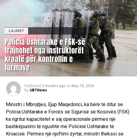
LAJMET
Policia Ushtarake e FSK-së
trajnohet nga instruktorët
kroatë për kontrollin e
turmave
Published
3 months ago
on
May 18, 2026
By
UBTNews
Ministri i Mbrojtjes, Ejup Maqedonci, ka bërë të ditur se
Policia Ushtarake e Forcës së Sigurisë së Kosovës (FSK)
ka ngritur kapacitetet e saj operacionale përmes një
bashkëpunimi të ngushtë me Policinë Ushtarake të
Kroacisë. Përmes një njoftimi zyrtar, ministri theksoi se