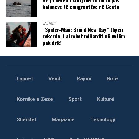
kalimeve të emigrantëve në Ceuta
LAJMET
“Spider-Man: Brand New Day” thyen
rekorde, i afrohet miliardit në vetëm
pak ditë
Lajmet
Vendi
Rajoni
Botë
Kornikë e Zezë
Sport
Kulturë
Shëndet
Magazinë
Teknologji