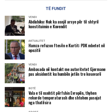
TË FUNDIT
VENDI
Abdixhiku: Nuk ka asnjë arsye për të shtyrë
konstituimin e Kuvendit
AKTUALITET
Hamza refuzon ftesën e Kurtit: PDK mbetet në
opozitë
VENDI
Ambasada në kontakt me autoritetet Gjermane
pas aksidentit ku humbën jetën tre kosovarë
BOTË
Vala e të nxehtit përfshin Evropën, thyhen
rekorde temperaturash dhe shtohen pasojat
nga thatësira