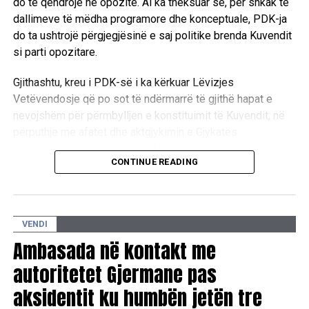
do të qëndrojë në opozitë. Ai ka theksuar se, për shkak të
dallimeve të mëdha programore dhe konceptuale, PDK-ja
do ta ushtrojë përgjegjësinë e saj politike brenda Kuvendit
si parti opozitare.
Gjithashtu, kreu i PDK-së i ka kërkuar Lëvizjes
Vetëvendosje që po sot të ndërmarrë të gjithë hapat e
nevojshëm për përmbylljen e konstituimit të Kuvendit, në
përputhje me afatet dhe aktgjykimin e Gjykatës
Kushtetuese, në mënyrë që t’i hapet rrugë krijimit të
CONTINUE READING
institucioneve të reja. /Ekonomia online/
VENDI
Ambasada në kontakt me
autoritetet Gjermane pas
aksidentit ku humbën jetën tre