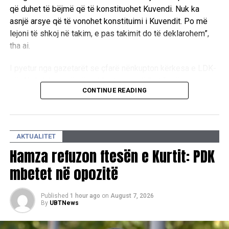
që duhet të bëjmë që të konstituohet Kuvendi. Nuk ka
asnjë arsye që të vonohet konstituimi i Kuvendit. Po më
lejoni të shkoj në takim, e pas takimit do të deklarohem”,
tha ai.
I pyetur nga gazetarët se çfarë nënkupton kërkesa e LDK-
së, Abdixhiku u përgjigj shkurt se ajo lidhet “…për
CONTINUE READING
konstituimin e Kuvendit”.
Në pyetjen nëse pret një marrëveshje gjatë ditës apo
thirrjen e seancës konstitutive, kreu i LDK-së theksoi se
AKTUALITET
seanca duhet të mbahet pa vonesë. “Duhet të ketë seancë
Hamza refuzon ftesën e Kurtit: PDK
konstitutive. Duhet të ketë seancë konstitutive. Nuk ka
nevojë të vonohet me konstituimin e Kuvendit. Duhet të
mbetet në opozitë
votohet kryetari i Kuvendit dhe Kryesia e Kuvendit. LDK-ja
as ka kërkuar, as kërkon që të bëhet ose të ketë vonesa të
Published
1 hour ago
on
August 7, 2026
tilla”, deklaroi ai.
By
UBTNews
Abdixhiku shtoi se përgjegjësia për mbarëvajtjen e