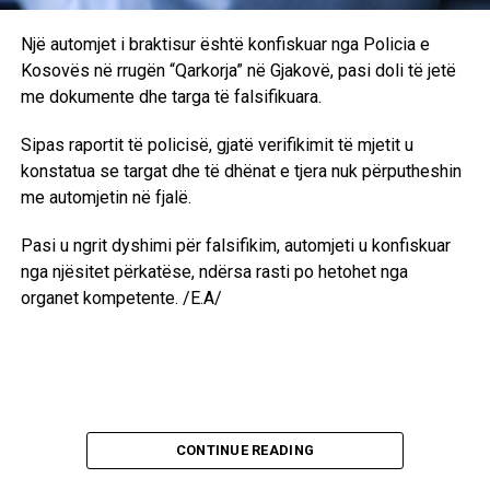
Një automjet i braktisur është konfiskuar nga Policia e
Kosovës në rrugën “Qarkorja” në Gjakovë, pasi doli të jetë
me dokumente dhe targa të falsifikuara.
Sipas raportit të policisë, gjatë verifikimit të mjetit u
konstatua se targat dhe të dhënat e tjera nuk përputheshin
me automjetin në fjalë.
Pasi u ngrit dyshimi për falsifikim, automjeti u konfiskuar
nga njësitet përkatëse, ndërsa rasti po hetohet nga
organet kompetente. /E.A/
CONTINUE READING