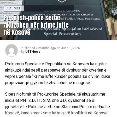
LAJMET
Pesë ish-policë serbë
akuzohen për krime lufte
në Kosovë
Published
2 months ago
on
June 1, 2026
By
UBTNews
Prokuroria Speciale e Republikës së Kosovës ka ngritur
aktakuzë ndaj pesë personave të dyshuar për kryerjen e
veprës penale “Krime lufte kundër popullsisë civile”, duke
propozuar që gjykimi të zhvillohet në mungesë.
Sipas njoftimit të Prokurorisë Speciale, të akuzuarit me
inicialet P.N., Z.D., I.I., S.M. dhe J.D., dyshohet se si
pjesëtarë të Policisë serbe në Stacionin Policor në Fushë
Kosovë, kanë kryer krime lufte gjatë konfliktit në Kosovë.