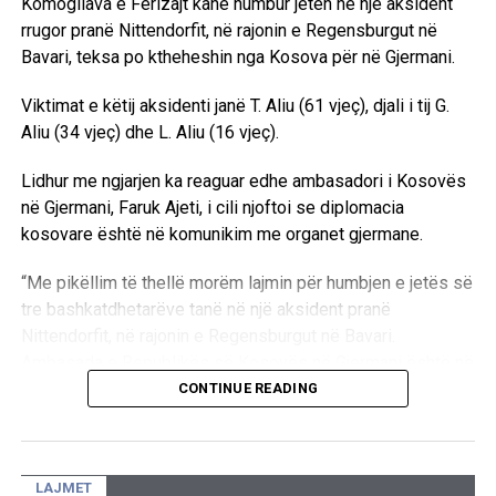
Komogllava e Ferizajt kanë humbur jetën në një aksident
rrugor pranë Nittendorfit, në rajonin e Regensburgut në
Bavari, teksa po ktheheshin nga Kosova për në Gjermani.
Viktimat e këtij aksidenti janë T. Aliu (61 vjeç), djali i tij G.
Aliu (34 vjeç) dhe L. Aliu (16 vjeç).
Lidhur me ngjarjen ka reaguar edhe ambasadori i Kosovës
në Gjermani, Faruk Ajeti, i cili njoftoi se diplomacia
kosovare është në komunikim me organet gjermane.
“Me pikëllim të thellë morëm lajmin për humbjen e jetës së
tre bashkatdhetarëve tanë në një aksident pranë
Nittendorfit, në rajonin e Regensburgut në Bavari.
Ambasada e Republikës së Kosovës në Gjermani është në
kontakt me autoritetet gjermane lidhur me rastin. Në këto
CONTINUE READING
momente të dhimbshme, u shpreh ngushëllimet e mia më
të sinqerta familjarëve dhe të afërmve të viktimave”, ka
deklaruar Ajeti.
LAJMET