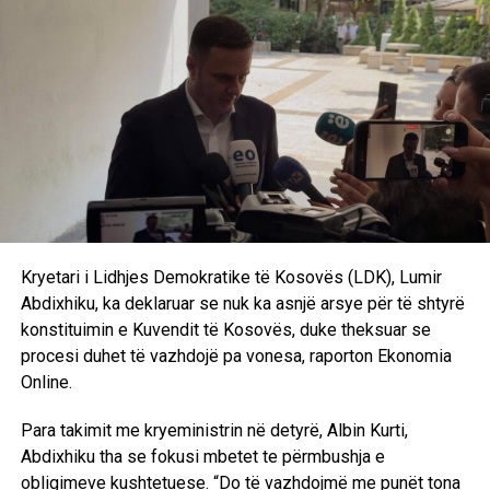
Bashkëpunim akademik ndërmjet UBT-së dhe Dicle
University në kuadër të Erasmus+ Staff Mobility
DON'T MISS
Profesorët e UBT-së publikojnë punim shkencor mbi
sigurinë kombëtare në revistë të indeksuar në Scopus
Kryetari i Lidhjes Demokratike të Kosovës (LDK), Lumir
Abdixhiku, ka deklaruar se nuk ka asnjë arsye për të shtyrë
konstituimin e Kuvendit të Kosovës, duke theksuar se
procesi duhet të vazhdojë pa vonesa, raporton Ekonomia
Online.
Para takimit me kryeministrin në detyrë, Albin Kurti,
Abdixhiku tha se fokusi mbetet te përmbushja e
obligimeve kushtetuese. “Do të vazhdojmë me punët tona