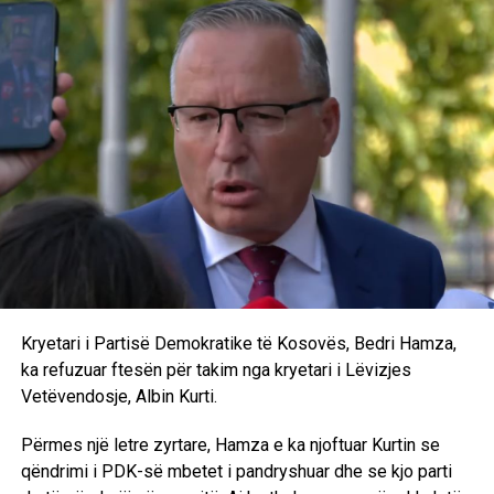
procesit bie edhe mbi partinë e parë, duke lënë të
kuptohet se çdo vonesë eventuale nuk duhet të përdoret
për qëllime negociuese. “Por tani, kjo është përgjegjësi
edhe e partisë së parë, e cila qëllon që ka më të vjetrin në
seancë aty, të ulur në karrigen e kryesuesit të Kuvendit.
Por në qoftë se është bërë për taktikë negociuese, le ta
themi shumë qartë: LDK-ja nuk nënshtrohet e Republika
nuk dorëzohet. Prandaj, as nuk nënshtrohemi, as nuk
dorëzohemi”, u shpreh ai.
Lideri i LDK-së bëri me dije se pas takimit do të dalë
sërish para mediave. “Tani po shkoj në takim, e pas takimit
do të përpiqemi sa më mirë të përfaqësojmë interesat e
Kryetari i Partisë Demokratike të Kosovës, Bedri Hamza,
Kosovës, popullit të Kosovës dhe Lidhjes Demokratike të
ka refuzuar ftesën për takim nga kryetari i Lëvizjes
Kosovës. Pas takimit deklarohemi edhe para medieve në
Vetëvendosje, Albin Kurti.
Kuvendin e Kosovës”, përmbylli Abdixhiku. /Ekonmia
online/
Përmes një letre zyrtare, Hamza e ka njoftuar Kurtin se
qëndrimi i PDK-së mbetet i pandryshuar dhe se kjo parti