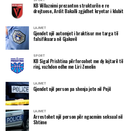
SPORT
KB Vëllaznimi prezanton strukturën e re
drejtuese, Ardit Bakalli zgjidhet kryetar i klubit
LAJMET
Gjendet një automjet i braktisur me targa të
falsifikuara në Gjakovë
SPORT
KB Sigal Prishtina përforcohet me dy lojtarë të
rinj, vazhdon edhe me Liri Zenelin
LAJMET
Gjendet një person pa shenja jete në Pejë
LAJMET
Arrestohet një person për ngacmim seksual në
Shtime