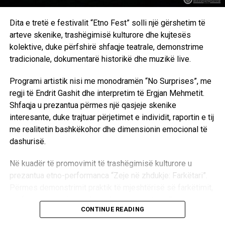
Dita e tretë e festivalit “Etno Fest” solli një gërshetim të
arteve skenike, trashëgimisë kulturore dhe kujtesës
kolektive, duke përfshirë shfaqje teatrale, demonstrime
tradicionale, dokumentarë historikë dhe muzikë live.
Programi artistik nisi me monodramën “No Surprises”, me
regji të Endrit Gashit dhe interpretim të Ergjan Mehmetit.
Shfaqja u prezantua përmes një qasjeje skenike
interesante, duke trajtuar përjetimet e individit, raportin e tij
me realitetin bashkëkohor dhe dimensionin emocional të
dashurisë.
Në kuadër të promovimit të trashëgimisë kulturore u
prezantua etno-performanca “Zeje në zhdukje: Farkëtari”.
Përmes demonstrimit praktik të mjeshtërisë së farkëtimit,
performanca vuri në pah rëndësinë e ruajtjes dhe
CONTINUE READING
transmetimit të zanateve tradicionale.