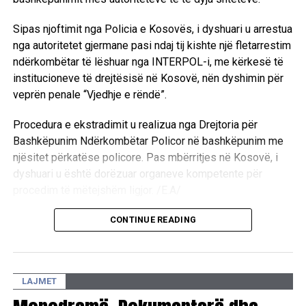
Sipas njoftimit nga Policia e Kosovës, i dyshuari u arrestua
nga autoritetet gjermane pasi ndaj tij kishte një fletarrestim
ndërkombëtar të lëshuar nga INTERPOL-i, me kërkesë të
institucioneve të drejtësisë në Kosovë, nën dyshimin për
veprën penale “Vjedhje e rëndë”.
Procedura e ekstradimit u realizua nga Drejtoria për
Bashkëpunim Ndërkombëtar Policor në bashkëpunim me
njësitet përkatëse policore. Pas mbërritjes në Kosovë, i
dyshuari u është dorëzuar organeve kompetente për
procedim të mëtejshëm ligjor. /E.A/
CONTINUE READING
LAJMET