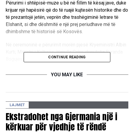
Përurimi i shtëpisë-muze u bë në fillim të kësaj jave, duke
krijuar një hapësirë që do të ruajë kujtesën historike dhe do
të prezantojë jetën, veprën dhe trashëgiminë letrare të
Elshanit, si dhe dëshmitë e një prej periudhave më të
dhimbshme të historisë së Kosovës.
Në ceremoninë e përurimit morën pjesë Kryeministri Albin
Kurti, Ministri i Kulturës, Hajrulla Çeku, deputetja Saranda
CONTINUE READING
Bogujevci dhe zyrtarë të tjerë institucionalë.
Shtëpia-muze pritet të shërbejë si institucion i kujtesës
YOU MAY LIKE
dhe pikë referimi për ruajtjen e së vërtetës historike dhe
edukimin e brezave të ardhshëm.
LAJMET
RELATED TOPICS:
Ekstradohet nga Gjermania një i
UP NEXT
Promovohet romani “Pasqyra e Fundit” i autores Blerta
kërkuar për vjedhje të rëndë
Aliu Ahmeti