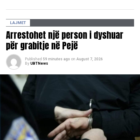
shkaqeve të këtij aksidenti. /Ekonomia online/
LAJMET
Arrestohet një person i dyshuar
për grabitje në Pejë
Published
59 minutes ago
on
August 7, 2026
By
UBTNews