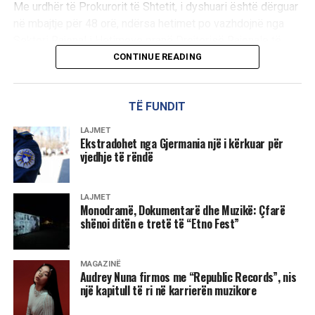
Me urdhër të Prokurorit të Shtetit, i dyshuari është dërguar
në mbajtje për 48 orë, ndërsa hetimet po vazhdojnë nga
Sektori Rajonal i Hetimeve pranë Drejtorisë Rajonale të
Policisë në Pejë. /E.A/
CONTINUE READING
TË FUNDIT
LAJMET
Ekstradohet nga Gjermania një i kërkuar për
vjedhje të rëndë
LAJMET
Monodramë, Dokumentarë dhe Muzikë: Çfarë
shënoi ditën e tretë të “Etno Fest”
MAGAZINË
Audrey Nuna firmos me “Republic Records”, nis
një kapitull të ri në karrierën muzikore