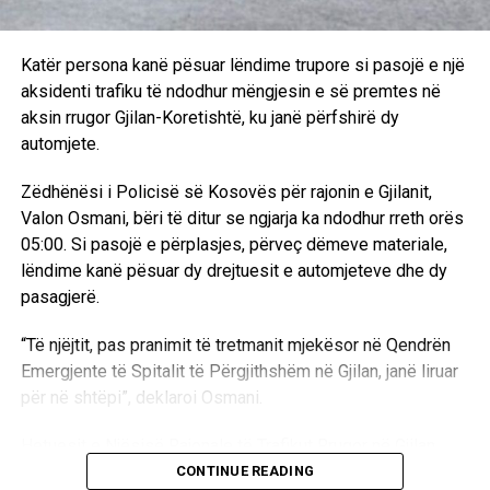
Katër persona kanë pësuar lëndime trupore si pasojë e një
aksidenti trafiku të ndodhur mëngjesin e së premtes në
aksin rrugor Gjilan-Koretishtë, ku janë përfshirë dy
automjete.
Zëdhënësi i Policisë së Kosovës për rajonin e Gjilanit,
Valon Osmani, bëri të ditur se ngjarja ka ndodhur rreth orës
05:00. Si pasojë e përplasjes, përveç dëmeve materiale,
lëndime kanë pësuar dy drejtuesit e automjeteve dhe dy
pasagjerë.
“Të njëjtit, pas pranimit të tretmanit mjekësor në Qendrën
Emergjente të Spitalit të Përgjithshëm në Gjilan, janë liruar
për në shtëpi”, deklaroi Osmani.
Hetuesit e Njësisë Rajonale të Trafikut Rrugor në Gjilan
kanë nisur hetimet për zbardhjen e plotë të rrethanave dhe
CONTINUE READING