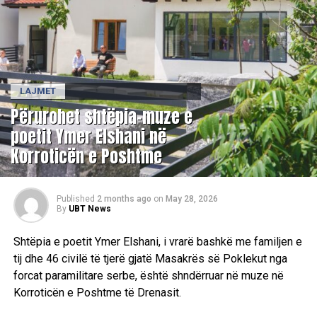
LAJMET
Përurohet shtëpia-muze e
poetit Ymer Elshani në
Korroticën e Poshtme
Published
2 months ago
on
May 28, 2026
By
UBT News
Shtëpia e poetit Ymer Elshani, i vrarë bashkë me familjen e
tij dhe 46 civilë të tjerë gjatë Masakrës së Poklekut nga
forcat paramilitare serbe, është shndërruar në muze në
Korroticën e Poshtme të Drenasit.