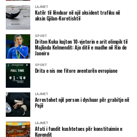
LAJMET
Katër të lënduar në një aksident trafiku në
aksin Gjilan-Koretishtë
SPORT
Driton Kuka kujton 10-vjetorin e arit olimpik të
Majlinda Kelmendit: Ajo ditë e madhe në Rio de
Janeiro
SPORT
Drita e nis me fitore aventurën evropiane
LAJMET
Arrestohet një person i dyshuar për grabitje në
Pejë
LAJMET
Afati i fundit kushtetues për konstituimin e
Kuvendit