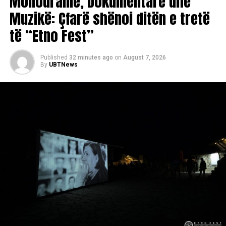
Monodramë, Dokumentarë dhe
Muzikë: Çfarë shënoi ditën e tretë
të “Etno Fest”
Published
32 minutes ago
on
August 7, 2026
By
UBTNews