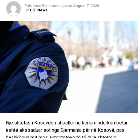
Published
5 minutes ago
on
August 7, 2026
DON'T MISS
By
UBTNews
Kosova nis përgatitjet për miqësoret, Dellova mungon
për shkak të lëndimit
Një shtetas i Kosovës i shpallur në kërkim ndërkombëtar
është ekstraduar sot nga Gjermania për në Kosovë, pas
bashkëpunimit mes autoriteteve të të dyja shteteve.