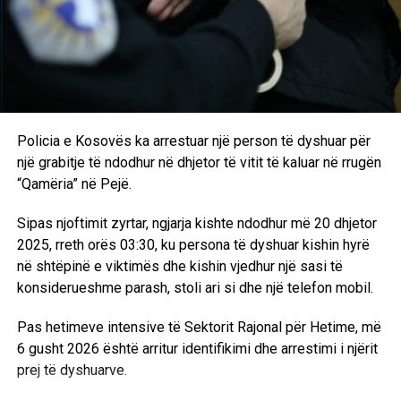
Policia e Kosovës ka arrestuar një person të dyshuar për
një grabitje të ndodhur në dhjetor të vitit të kaluar në rrugën
“Qamëria” në Pejë.
Sipas njoftimit zyrtar, ngjarja kishte ndodhur më 20 dhjetor
2025, rreth orës 03:30, ku persona të dyshuar kishin hyrë
në shtëpinë e viktimës dhe kishin vjedhur një sasi të
konsiderueshme parash, stoli ari si dhe një telefon mobil.
Pas hetimeve intensive të Sektorit Rajonal për Hetime, më
6 gusht 2026 është arritur identifikimi dhe arrestimi i njërit
prej të dyshuarve.