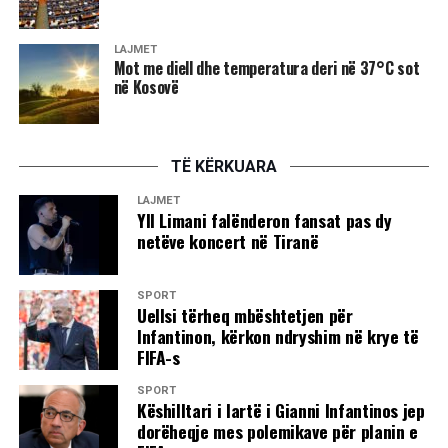
LAJMET
Mot me diell dhe temperatura deri në 37°C sot
në Kosovë
TË KËRKUARA
LAJMET
Yll Limani falënderon fansat pas dy
netëve koncert në Tiranë
SPORT
Uellsi tërheq mbështetjen për
Infantinon, kërkon ndryshim në krye të
FIFA-s
SPORT
Këshilltari i lartë i Gianni Infantinos jep
dorëheqje mes polemikave për planin e