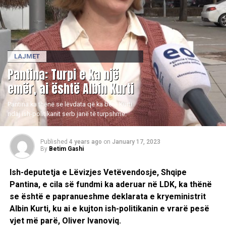
LAJMET
Pantina: Turpi e ka një
emër, ai është Albin Kurti
Pantina ka thënë se lëvdata që ka bërë Kurti
ndaj ish-politikanit serb janë të turpshme.
Published
4 years ago
on
January 17, 2023
By
Betim Gashi
Ish-deputetja e Lëvizjes Vetëvendosje, Shqipe
Pantina, e cila së fundmi ka aderuar në LDK, ka thënë
se është e papranueshme deklarata e kryeministrit
Albin Kurti, ku ai e kujton ish-politikanin e vrarë pesë
vjet më parë, Oliver Ivanoviq.