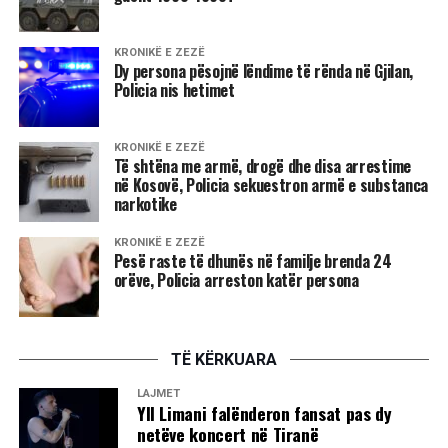
U shpallën fituesit e Çmimit Letrar Kombëtar
Dje në Tiranë u zhvillua ceremonia e ndarjes së çmimeve
KRONIKË E ZEZË
Dy persona pësojnë lëndime të rënda në Gjilan,
të Konkursit Letrar Kombëtar për botimet e vitit 1996.
Policia nis hetimet
Kryetari i jurisë së këtij konkursi ishte dr. Aurel Plasari. Me
çmimin për prozën e gjatë më të mirë të vitit 1996 u
KRONIKË E ZEZË
Të shtëna me armë, drogë dhe disa arrestime
vlerësua shkrimtari Zija Çela për romanin “Monedha e
në Kosovë, Policia sekuestron armë e substanca
dashurisë”, për poezinë Frederik Rreshpja me
narkotike
përmbledhjen “Lirika të zgjedhura” dhe për tregime Faruk
Myrtaj me librin “Nudo zyrtare”. Libri më i mirë i përkthyer
KRONIKË E ZEZË
Pesë raste të dhunës në familje brenda 24
nga letërsia e huaj u cilësua “Obelisku” i autorit gjerman
orëve, Policia arreston katër persona
Erih Maria Remark, i shqipëruar nga Robert Shvarci.
Çmimet për librat e parë në poezi dhe prozë i fituan
autorët debutues, Ani Spahivogli dhe Andrea Hila.
TË KËRKUARA
Vlera e shpërblimit të sivjetshëm të Çmimit Letrar
LAJMET
Kombëtar është 150-200 mijë lekë të rinj.
Yll Limani falënderon fansat pas dy
netëve koncert në Tiranë
Më pas, studiuesi Ramadan Musliu, anëtar i jurisë, foli për