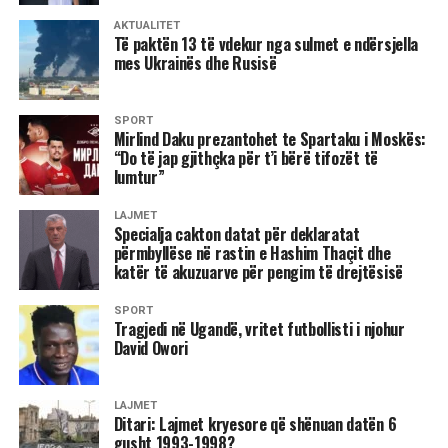
lidhje me bombardimet dhe “objektivët e qëlluar”, burimet
AKTUALITET
Të paktën 13 të vdekur nga sulmet e ndërsjella
e NATOs theksojnë se “janë shkatërruar disa nga armët e
mes Ukrainës dhe Rusisë
rënda të vjedhura nga forcat serbe”.
Ky aksion ndëshkues i NATO-s, edhe pse i limituar
SPORT
(kufizuar), është një formë presioni drejtuar serbëve të
Mirlind Daku prezantohet te Spartaku i Moskës:
“Do të jap gjithçka për t’i bërë tifozët të
Bosnjës e posaçërisht liderit të tyre Karaxhiq, pas
lumtur”
refuzimit të Planit Paqësor të Grupit të kontaktit (SHBA,
Anglia, Franca, Gjermania dhe Rusia).
LAJMET
Specialja cakton datat për deklaratat
përmbyllëse në rastin e Hashim Thaçit dhe
Sot, të gjitha radio e tv programet dhe gazetat në Evropën
katër të akuzuarve për pengim të drejtësisë
Perëndimore po i kushtojnë rëndësi të veçantë
bombardimeve të NATO-s ndaj pozicioneve të serbëve të
SPORT
Bosnjës.
Tragjedi në Ugandë, vritet futbollisti i njohur
David Owori
LAJMET
6 gusht 1997
Ditari: Lajmet kryesore që shënuan datën 6
gusht 1993-1998?