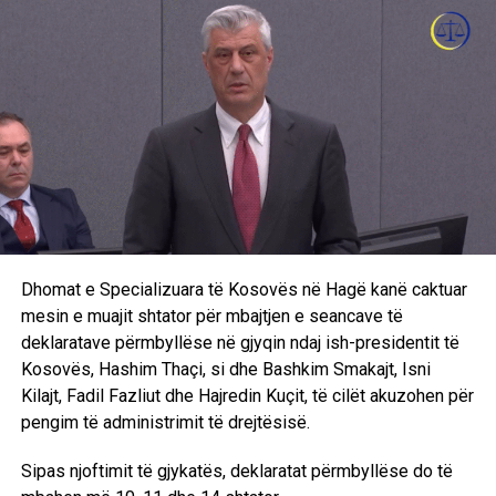
Ish-deputetja e VV-së thotë se qëndrim të kundërt kishte
Kurti sa ishte në opozitë. Madje, ia përmend edhe kritikat
që i kishin adresuar në momentin kur ishte dënuar
Ivanoviqi.
“Kjo e bënë edhe më të rëndë dhe më të pakuptueshme
këtë deklaratë të Kurtit. Momentin që u ulë në karrigen e
kryeministrit siç duket i ka harruar të gjitha ato çfarë kanë
ndodhur më herët dhe tani po mundohet me veprime për
mendimin tim perfide, të përfitojë zemrat e qytetarëve
serb”,
u shpreh Pantina, teksa shtoi se Lëvizja
Dhomat e Specializuara të Kosovës në Hagë kanë caktuar
Vetëvendosje ka ndryshuar së bashku me kryeministrin
mesin e muajit shtator për mbajtjen e seancave të
Albin Kurti.
deklaratave përmbyllëse në gjyqin ndaj ish-presidentit të
Kosovës, Hashim Thaçi, si dhe Bashkim Smakajt, Isni
Kilajt, Fadil Fazliut dhe Hajredin Kuçit, të cilët akuzohen për
RELATED TOPICS:
LDK
VV
SHQIPE PANTINA
pengim të administrimit të drejtësisë.
UP NEXT
​Inflacioni mesatar i Italisë arrin nivelin më të lartë të
Sipas njoftimit të gjykatës, deklaratat përmbyllëse do të
37 vjetëve në 2022