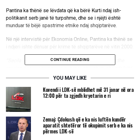
Pantina ka thënë se lëvdata që ka bërë Kurti ndaj ish-
politikanit serb janë të turpshme, dhe se i njëjti është
munduar të bëjë spastrime etnike ndaj shqiptarëve.
Në një intervistë për Ekonomia Online, Pantina ka thënë se
i ndjeri ishte dënuar për krime të shqiptarëve në vitin 2000.
CONTINUE READING
“Secila vrasje që ka ndodhë në Kosovë, përfshirë edhe
vrasjen e Oliver Ivanoviqit duhet të zbardhen, dhe për këtë
tashmë ka një proces gjyqësor që është duke u zhvilluar,
YOU MAY LIKE
por kjo absolut nuk e zhbën atë se çfarë Oliver Ivanoviq
Kuvendi i LDK-së mblidhet më 31 janar në ora
kishte bërë dhe për të cilën ishte dënuar. Pra ai i ka
12:00 për ta zgjedh kryetarin e ri
drejtuar grupin i cili është quajtur ‘rojet e urës’ dhe të cilët
kanë vrarë më shumë se dhjetë persona civil shqiptarë të
pjesës veriore”.
Zemaj: Çdokush që e ka nis luftën kundër
aparatit shtetëror të okupimit serb e ka nis
“Pra Ivanoviq nuk ka ndihmuar në krijimin e një Kosove
përmes LDK-së
multietnike, përkundrazi ai ka ndihmuar në spastrimin