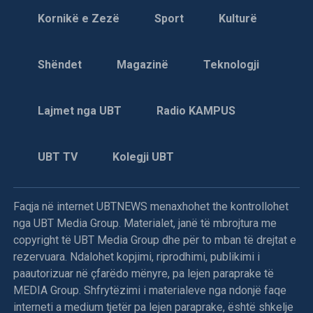
kjo ditë, nga kodrinat e këtij fshati forcat srbe po e
Kornikë e Zezë
Sport
Kulturë
granatojnë parreshtur Jabllanicën e Gjakovës, bën të ditur
KI i Degës së LDK-së në Klinë.
Shëndet
Magazinë
Teknologji
Njoftohet se edhe më tej nën qiellin e hapur vazhdojnë të
jetojnë rreth 10 mijë banorë shqiptarë të fshatrave të
granatuara të komunës së Klinës.
Lajmet nga UBT
Radio KAMPUS
Gjendja shëndetësore dhe humanitare e këtyre banorëve
shqiptarë që tashmë kanë mbetur pa kulm mbi kokë është
UBT TV
Kolegji UBT
buzë katastrofës, pasi ata kanë mbetur pa ushqime, ilaçe e
gjësende të tjera më elementare për jetë.
Faqja në internet UBTNEWS menaxhohet the kontrollohet
nga UBT Media Group. Materialet, janë të mbrojtura me
copyright të UBT Media Group dhe për to mban të drejtat e
Vushtrri: Gjatë sulmit serb në Pantinë u vra Jeton
rezervuara. Ndalohet kopjimi, riprodhimi, publikimi i
Tërstena (24)
paautorizuar në çfarëdo mënyre, pa lejen paraprake të
MEDIA Group. Shfrytëzimi i materialeve nga ndonjë faqe
Forca të ushtrisë serbe granatuan sot fshatin Pantinë të
interneti a medium tjetër pa lejen paraprake, është shkelje
Vushtrrisë.