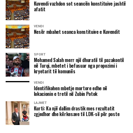
Kuvendi vazhdon sot seancën konstituive jashtë
brenda në shtëpi, vlerësoi dr. Gjergji.
afatit
VENDI
Nesër mbahet seanca konstituive e Kuvendit
8 gusht 1995
SPORT
Dhuna e përditshme në Kosovë
Mohamed Salah merr një dhuratë të pazakontë
në Turqi, mbetet i befasuar nga propozimi i
Hani i Elezit: –
Më 4 gusht, në orët e pasditës, policia
kryetarit të komunës
serbe thirri për herë të tretë, Hakik Qajanin me pretekst të
VENDI
armës.
Identifikohen mbetje mortore edhe në
lokacionin e tretë në Zubin Potok
Njoftohet se në polici gati për çdo ditë thirret edhe babai i
LAJMET
tij, Mejdiu.
Kurti: Ka një dallim drastik mes rezultatit
zgjedhor dhe kërkesave të LDK-së për poste
Po këtë ditë, me të njëjtin pretekst, në pyetje u mor edhe
Ramadan Thaçi.