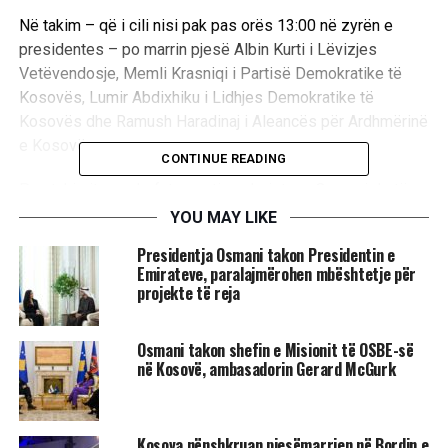
Në takim – që i cili nisi pak pas orës 13:00 në zyrën e
presidentes – po marrin pjesë Albin Kurti i Lëvizjes
Vetëvendosje, Memli Krasniqi i Partisë Demokratike të
Kosovës, Lumir Abdixhiku i Lidhjes Demokratike të
Kosovës dhe Ramush Haradinaj i Aleancës për Ardhmërinë
e Kosovës.
CONTINUE READING
Pas takimit me shefat e partive shqiptare, Osmani do të
zhvillojë bisedime me pakicat në orën 15:00.
YOU MAY LIKE
Presidentja Osmani takon Presidentin e
Takimi vjen në ditën kur deputetët nuk arritën ta
Emirateve, paralajmërohen mbështetje për
konstituojnë Kuvendin as në tentimin e gjashtëmbëdhjetë
projekte të reja
– pikërisht një muaj pasi filluan përpjekjet – për shkak të
ndarjeve politike. Konstituimi i Kuvendit është i
Osmani takon shefin e Misionit të OSBE-së
domosdoshëm për të hapur rrugë për formimin e Qeverisë
në Kosovë, ambasadorin Gerard McGurk
së re.
Partia fituese, Lëvizja Vetëvendosje, nuk po arrin t’i
Kosova nënshkruan pjesëmarrjen në Bordin e
sigurojë 61 votat e nevojshme për ta zgjedhur Albulena