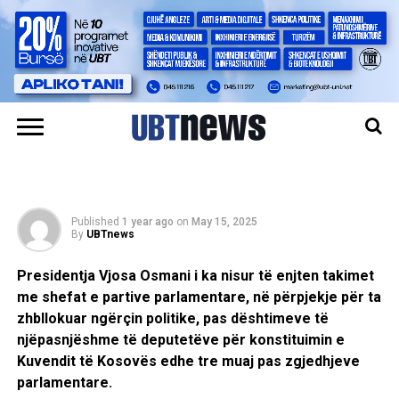
LAJMET
Osmani takon partitë
parlamentare në përpjekje
për ta zhbllokuar ngërçin
në Kuvend
Published
1 year ago
on
May 15, 2025
By
UBTnews
Presidentja Vjosa Osmani i ka nisur të enjten takimet
me shefat e partive parlamentare, në përpjekje për ta
zhbllokuar ngërçin politike, pas dështimeve të
njëpasnjëshme të deputetëve për konstituimin e
Kuvendit të Kosovës edhe tre muaj pas zgjedhjeve
parlamentare.