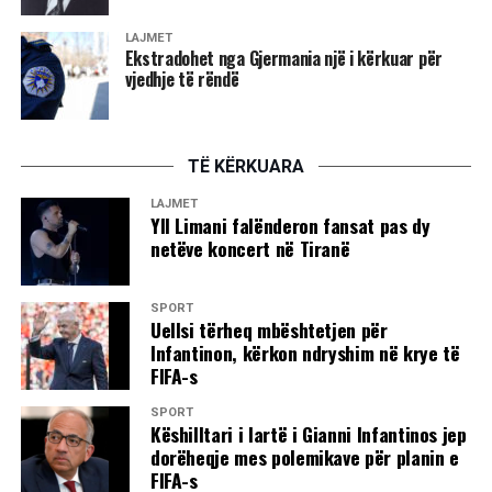
LAJMET
Ekstradohet nga Gjermania një i kërkuar për
vjedhje të rëndë
TË KËRKUARA
LAJMET
Yll Limani falënderon fansat pas dy
netëve koncert në Tiranë
SPORT
Uellsi tërheq mbështetjen për
Infantinon, kërkon ndryshim në krye të
FIFA-s
SPORT
Këshilltari i lartë i Gianni Infantinos jep
dorëheqje mes polemikave për planin e
FIFA-s