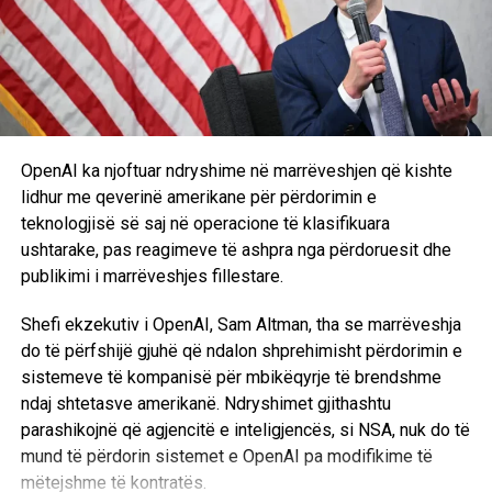
OpenAI ka njoftuar ndryshime në marrëveshjen që kishte
lidhur me qeverinë amerikane për përdorimin e
teknologjisë së saj në operacione të klasifikuara
ushtarake, pas reagimeve të ashpra nga përdoruesit dhe
publikimi i marrëveshjes fillestare.
Shefi ekzekutiv i OpenAI,
Sam Altman
, tha se marrëveshja
do të përfshijë gjuhë që ndalon shprehimisht përdorimin e
sistemeve të kompanisë për mbikëqyrje të brendshme
ndaj shtetasve amerikanë. Ndryshimet gjithashtu
parashikojnë që agjencitë e inteligjencës, si
NSA
, nuk do të
mund të përdorin sistemet e OpenAI pa modifikime të
mëtejshme të kontratës.