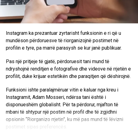
Instagram ka prezantuar zyrtarisht funksionin e ri që u
mundëson përdoruesve të riorganizojnë postimet në
profilin e tyre, pa marrë parasysh se kur janë publikuar.
Pas një pritjeje të gjatë, përdoruesit tani mund të
ndryshojnë renditjen e fotografive dhe videove në rrjetën e
profilit, duke krijuar estetikën dhe paraqitjen që dëshirojnë.
Funksioni ishte paralajmëruar vitin e kaluar nga kreu i
Instagramit, Adam Mosseri, ndërsa tani është i
disponueshëm globalisht. Për ta përdorur, mjafton të
mbani të shtypur një postim në profil dhe të zgjidhni
opsionin “Riorganizo rrjetin”, ku më pas mund të lëvizni
postimet sipas preferencës.