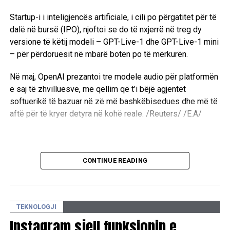
Startup-i i inteligjencës artificiale, i cili po përgatitet për të
dalë në bursë (IPO), njoftoi se do të nxjerrë në treg dy
versione të këtij modeli – GPT-Live-1 dhe GPT-Live-1 mini
– për përdoruesit në mbarë botën po të mërkurën.
Në maj, OpenAI prezantoi tre modele audio për platformën
e saj të zhvilluesve, me qëllim që t’i bëjë agjentët
softuerikë të bazuar në zë më bashkëbisedues dhe më të
aftë për të kryer detyra në kohë reale. /Reuters/ /E.A/
CONTINUE READING
TEKNOLOGJI
Instagram sjell funksionin e