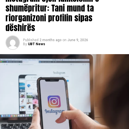
shumëpritur: Tani mund ta
riorganizoni profilin sipas
dëshirës
Published
2 months ago
on
June 9, 2026
By
UBT News