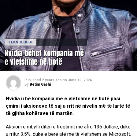
TEKNOLOGJI
Nvidia bëhet kompania më
e vlefshme në botë
Published
2 years ago
on
June 19, 2024
By
Betim Gashi
Nvidia u bë kompania më e vlefshme në botë pasi
çmimi i aksioneve të saj u rrit në nivelin më të lartë të
të gjitha kohërave të martën.
Aksioni e mbylli ditën e tregtimit me afro 136 dollarë, duke
u rritur 3.5%, duke e bërë atë më të vlefshëm se Microsoft.