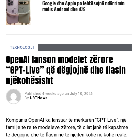
Google dhe Apple po lehtësojnë ndërrimin
shkak të lidhjeve me Rusinë
midis Android dhe iOS
DON'T MISS
NATO fillon investimin prej 1 miliard eurosh në AI,
hapësirë dhe teknologji të mbrojtjes së robotikës
TEKNOLOGJI
OpenAI lanson modelet zërore
“GPT-Live” që dëgjojnë dhe flasin
njëkohësisht
Published
4 weeks ago
on
July 10, 2026
By
UBTNews
Kompania OpenAI ka lansuar të mërkurën “GPT-Live”, një
familje të re të modeleve zërore, të cilat janë të kapshme
të dëgjojnë dhe të flasin në të njëjtën kohë në kohë reale.