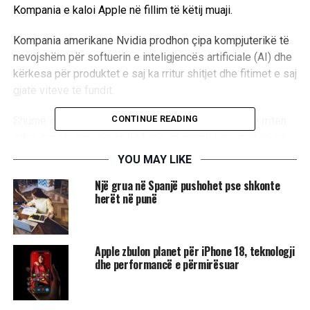
Kompania e kaloi Apple në fillim të këtij muaji.
Kompania amerikane Nvidia prodhon çipa kompjuterikë të
nevojshëm për softuerin e inteligjencës artificiale (AI) dhe
kërkesa për produktet e saj ka rritur shitjet dhe fitimet e saj
gjatë viteve të fundit.
CONTINUE READING
Shumë investitorë besojnë se fitimet e saj mund të rriten
edhe më shumë, gjë që ka bërë që çmimi i aksionit të saj
të rritet, megjithëse disa e kanë vënë në pikëpyetje
YOU MAY LIKE
vlerësimin e saj të lartë.
Një grua në Spanjë pushohet pse shkonte
herët në punë
Kjo konkurrencë përfiton nga Nvidia, e cila dominon
shumicën dërrmuese të tregut të çipave AI./
UBTNews
/
Apple zbulon planet për iPhone 18, teknologji
dhe performancë e përmirësuar
RELATED TOPICS:
APPLE
KOMPANIA
NVIDIA
UP NEXT
SHBA ndalon shitjet e softuerit antivirus Kaspersky për