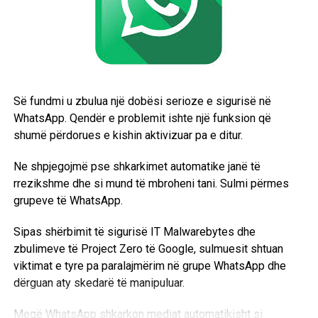
mbi vendimet e AI-së.
Profesoresha
Mariarosaria Taddeo
nga Universiteti i
Oksfordit paralajmëroi se largimi i Anthropics nga
Pentagoni do të lërë një “mungesë të aktorit më të
kujdesshëm për sigurinë” në përdorimin e AI-së për
Së fundmi u zbulua një dobësi serioze e sigurisë në
qëllime ushtarake, duke e konsideruar këtë një problem
WhatsApp. Qendër e problemit ishte një funksion që
serioz.
shumë përdorues e kishin aktivizuar pa e ditur.
Ky lajm tregon tensionin dhe sfidat që lidhen me
Ne shpjegojmë pse shkarkimet automatike janë të
përdorimin e inteligjencës artificiale në operacionet
rrezikshme dhe si mund të mbroheni tani. Sulmi përmes
ushtarake dhe kontrollin e saj nga qeveritë dhe kompanitë
grupeve të WhatsApp.
private. /BBC/
Sipas shërbimit të sigurisë IT Malwarebytes dhe
zbulimeve të Project Zero të Google, sulmuesit shtuan
viktimat e tyre pa paralajmërim në grupe WhatsApp dhe
dërguan aty skedarë të manipuluar.
Meqë WhatsApp shkarkon mediat automatikisht si