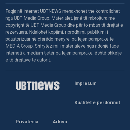
Sipas Tahirit, refuzimi i shumicës për të proceduar me
propozimin e kandidatit për kryetar të Kuvendit është një
Faqja në internet UBTNEWS menaxhohet the kontrollohet
përpjekje e qëllimshme për të thelluar ngërçin politik në
nga UBT Media Group. Materialet, janë të mbrojtura me
vend.
copyright të UBT Media Group dhe për to mban të drejtat e
rezervuara. Ndalohet kopjimi, riprodhimi, publikimi i
Deputetja e AAK-së gjuan me vezë drejt Kurtit,
paautorizuar në çfarëdo mënyre, pa lejen paraprake të
përplasje fizike mes deputetëve
MEDIA Group. Shfrytëzimi i materialeve nga ndonjë faqe
interneti a medium tjetër pa lejen paraprake, është shkelje
Menjëherë pas përfundimit të fjalës së Kryeministrit Albin
e të drejtave të autorit.
Kurti, deputetja e Aleancës për Ardhmërinë e Kosovës,
Time Kadriaj, është afruar drejt foltores dhe ka gjuajtur me
vezë në drejtim të tij. Ky veprim ka nxitur reagimin e
Impresum
menjëhershëm të deputetëve nga grupe të ndryshme
politike, të cilët janë ngritur në këmbë dhe kanë filluar
shtyrjet fizike mes vete. Për shkak të përshkallëzimit të
Kushtet e përdorimit
tensioneve dhe pamundësisë për të vazhduar punimet,
kryesuesi i seancës, Avni Dehari, ka vendosur të
ndërpresë seancën.
Privatësia
Arkiva