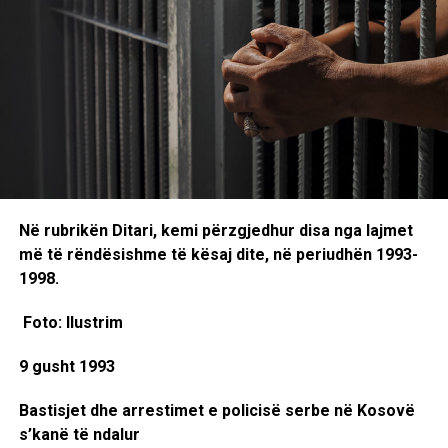
Trump dhe Netanyahu përplasen për qasjen ndaj Iranit
Në rubrikën Ditari, kemi përzgjedhur disa nga lajmet
më të rëndësishme të kësaj dite, në periudhën 1993-
1998.
Foto: Ilustrim
9 gusht 1993
Bastisjet dhe arrestimet e policisë serbe në Kosovë
s’kanë të ndalur