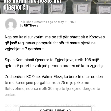
Nis votimi me postë për
diasporën
Published
3 months ago
on
May 21, 2026
By
UBTNews
Nga sot ka nisur votimi me postë për shtetasit e Kosovës
që janë regjistruar paraprakisht për të marrë pjesë në
zgjedhjet e 7 qershorit.
Sipas Komisionit Qendror të Zgjedhjeve, rreth 105 mijë
qytetarë pritet të votojnë përmes postës në këto zgjedhje.
Zëdhënësi i KQZ-së, Valmir Elezi, ka bërë të ditur se deri
të mërkurën janë përgatitur rreth 75 mijë pako me
fletëvotime, ndërsa rreth 30 mijë të tjera janë dërguar të
enjten.
Çdo pako përmban fletëvotimin, zarfin e fshehtësisë,
CONTINUE READING